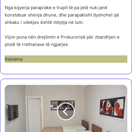
Nga kqyerja paraprake e trupit të pa jetë nuk janë
konstatuar shenja dhune, dhe parapakisht dyshohet që
shkaku i vdekjes është mbytja në lum.
Vijon puna nën drejtimin e Prokurorisë për zbardhjen e
plotë të rrethanave të ngjarjes.
Reklama
H
o
t
e
l
R
e
j