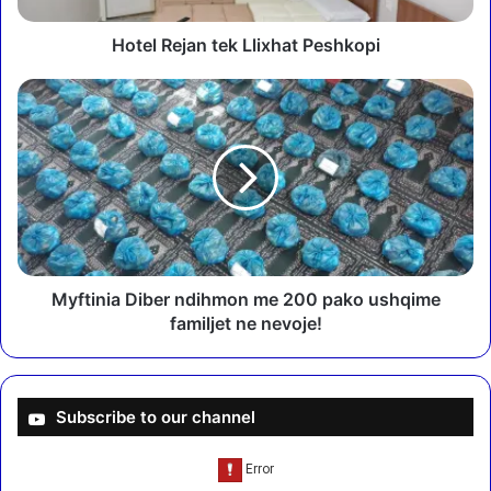
a
n
Hotel Rejan tek Llixhat Peshkopi
t
e
M
k
y
L
f
l
t
i
i
x
n
h
i
a
a
t
D
P
i
Myftinia Diber ndihmon me 200 pako ushqime
e
b
familjet ne nevoje!
s
e
h
r
k
n
o
d
Subscribe to our channel
p
i
i
h
m