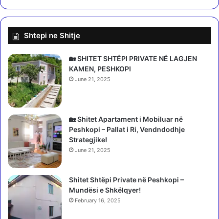
o
n
m
Shtepi ne Shitje
e
2
0
🏡 SHITET SHTËPI PRIVATE NË LAGJEN
0
KAMEN, PESHKOPI
p
June 21, 2025
a
k
o
u
🏡 Shitet Apartament i Mobiluar në
s
Peshkopi – Pallat i Ri, Vendndodhje
h
Strategjike!
q
June 21, 2025
i
m
Shitet Shtëpi Private në Peshkopi –
e
Mundësi e Shkëlqyer!
f
a
February 16, 2025
m