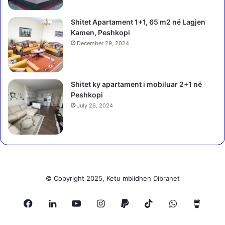
i
l
Shitet Apartament 1+1, 65 m2 në Lagjen
j
Kamen, Peshkopi
e
December 29, 2024
t
n
e
n
Shitet ky apartament i mobiluar 2+1 në
e
Peshkopi
v
July 26, 2024
o
j
e
!
© Copyright 2025, Ketu mblidhen Dibranet
Facebook
LinkedIn
YouTube
Instagram
Paypal
TikTok
WhatsApp
Buy