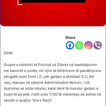
Share
Dibër
Grupet e kërkimit të Policisë së Dibrës në bashkëpunim
me banorët e zonës, në vijim të kërkimeve të pandërprera
përgjatë lumit Drini i Zi, për gjetjen e shtetasit S.Ll, 64
vjeç, banues në njësinë Administrative Muhurr, i cili
dyshohej se ishte mbytur, kanë bërë të mundur gjetjen e
trupit të pa jetë, rreth orës 17.00 të mbrëmjes së sotme në
vendin e quajtur ‘Ura e Reçit’.