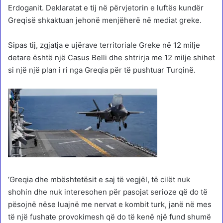
Erdoganit. Deklaratat e tij në përvjetorin e luftës kundër
Greqisë shkaktuan jehonë menjëherë në mediat greke.
Sipas tij, zgjatja e ujërave territoriale Greke në 12 milje
detare është një Casus Belli dhe shtrirja me 12 milje shihet
si një një plan i ri nga Greqia për të pushtuar Turqinë.
‘Greqia dhe mbështetësit e saj të vegjël, të cilët nuk
shohin dhe nuk interesohen për pasojat serioze që do të
pësojnë nëse luajnë me nervat e kombit turk, janë në mes
të një fushate provokimesh që do të kenë një fund shumë