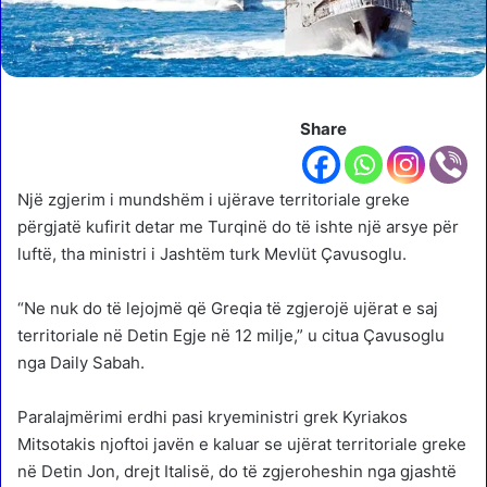
Share
Një zgjerim i mundshëm i ujërave territoriale greke
përgjatë kufirit detar me Turqinë do të ishte një arsye për
luftë, tha ministri i Jashtëm turk Mevlüt Çavusoglu.
“Ne nuk do të lejojmë që Greqia të zgjerojë ujërat e saj
territoriale në Detin Egje në 12 milje,” u citua Çavusoglu
nga Daily Sabah.
Paralajmërimi erdhi pasi kryeministri grek Kyriakos
Mitsotakis njoftoi javën e kaluar se ujërat territoriale greke
në Detin Jon, drejt Italisë, do të zgjeroheshin nga gjashtë