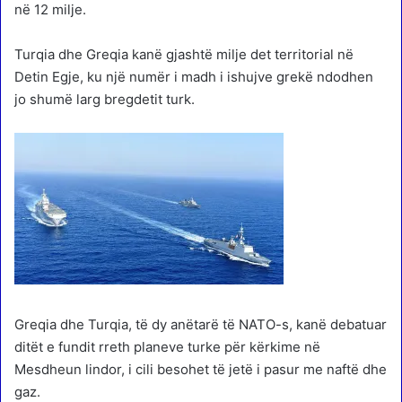
në 12 milje.
Turqia dhe Greqia kanë gjashtë milje det territorial në
Detin Egje, ku një numër i madh i ishujve grekë ndodhen
jo shumë larg bregdetit turk.
Greqia dhe Turqia, të dy anëtarë të NATO-s, kanë debatuar
ditët e fundit rreth planeve turke për kërkime në
Mesdheun lindor, i cili besohet të jetë i pasur me naftë dhe
gaz.