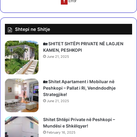
6
Ë
s
M
h
O
t
S
Shtepi ne Shitje
e
K
t
I
a
S
🏡 SHITET SHTËPI PRIVATE NË LAGJEN
s
H
KAMEN, PESHKOPI
.
E
June 21, 2025
L
I
N
🏡 Shitet Apartament i Mobiluar në
D
Peshkopi – Pallat i Ri, Vendndodhje
U
Strategjike!
R
F
June 21, 2025
A
R
Shitet Shtëpi Private në Peshkopi –
E
Mundësi e Shkëlqyer!
February 16, 2025