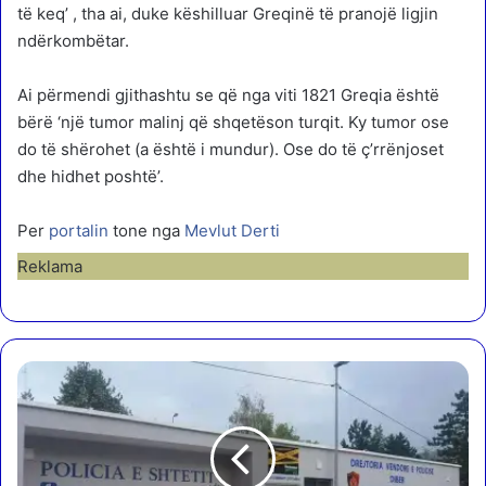
të keq’ , tha ai, duke këshilluar Greqinë të pranojë ligjin
ndërkombëtar.
Ai përmendi gjithashtu se që nga viti 1821 Greqia është
bërë ‘një tumor malinj që shqetëson turqit. Ky tumor ose
do të shërohet (a është i mundur). Ose do të ç’rrënjoset
dhe hidhet poshtë’.
Per
portalin
tone nga
Mevlut Derti
Reklama
D
i
b
ë
r