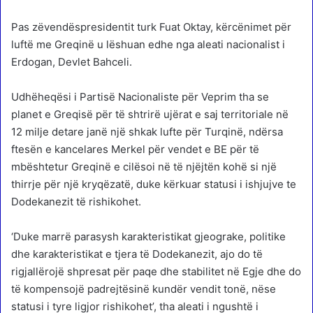
Pas zëvendëspresidentit turk Fuat Oktay, kërcënimet për
luftë me Greqinë u lëshuan edhe nga aleati nacionalist i
Erdogan, Devlet Bahceli.
Udhëheqësi i Partisë Nacionaliste për Veprim tha se
planet e Greqisë për të shtrirë ujërat e saj territoriale në
12 milje detare janë një shkak lufte për Turqinë, ndërsa
ftesën e kancelares Merkel për vendet e BE për të
mbështetur Greqinë e cilësoi në të njëjtën kohë si një
thirrje për një kryqëzatë, duke kërkuar statusi i ishjujve te
Dodekanezit të rishikohet.
‘Duke marrë parasysh karakteristikat gjeograke, politike
dhe karakteristikat e tjera të Dodekanezit, ajo do të
rigjallërojë shpresat për paqe dhe stabilitet në Egje dhe do
të kompensojë padrejtësinë kundër vendit tonë, nëse
statusi i tyre ligjor rishikohet’, tha aleati i ngushtë i