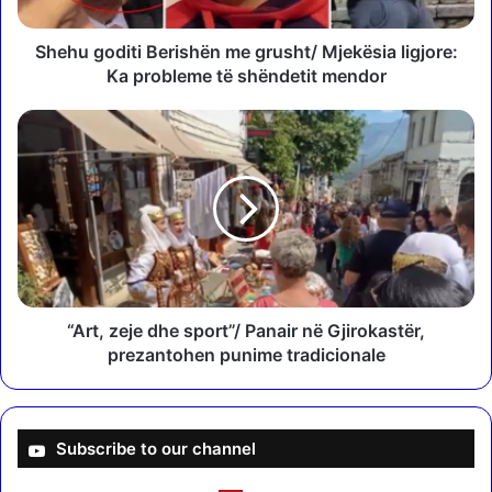
d
i
t
Shehu goditi Berishën me grusht/ Mjekësia ligjore:
i
Ka probleme të shëndetit mendor
B
e
“
r
A
i
r
s
t
h
,
ë
z
n
e
m
j
e
e
g
d
“Art, zeje dhe sport”/ Panair në Gjirokastër,
r
h
prezantohen punime tradicionale
u
e
s
s
h
p
t
o
Subscribe to our channel
/
r
M
t