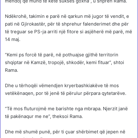
mendoj që mund të ketë sukses goxha”, u shpreh Rama.
Ndëkrohë, takimin e parë në qarkun më jugor të vendit, e
pati në Gjirokastër, për të shprehur falenderimet dhe për
të treguar se PS-ja arriti një fitore si asjëherë më parë, më
14 maj.
“Kemi ps forcë të parë, në pothuajse gjithë territorin
shqiptar në Kamzë, tropojë, shkodër, kemi fituar”, shtoi
Rama.
Dhe u tërhoqëi vëmendjen kryerbashkiakëve të mos
vetëkënaqen, por të jenë të përulur përpara qytetarëve.
“Të mos fluturojmë me barishte nga mbrapa. Njerzit janë
të pakënaqur me ne”, theksoi Rama.
Dhe më shumë punë, për ti çuar shërbimet që jepen në