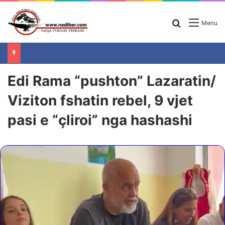
Search for
Menu
Edi Rama “pushton” Lazaratin/
Viziton fshatin rebel, 9 vjet
pasi e “çliroi” nga hashashi