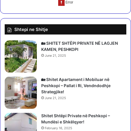
j
”
e
/
k
P
ë
a
Shtepi ne Shitje
s
n
i
a
a
i
🏡 SHITET SHTËPI PRIVATE NË LAGJEN
l
r
KAMEN, PESHKOPI
i
n
June 21, 2025
g
ë
j
G
o
j
r
i
🏡 Shitet Apartament i Mobiluar në
e
r
Peshkopi – Pallat i Ri, Vendndodhje
:
o
Strategjike!
K
k
June 21, 2025
a
a
p
s
r
Shitet Shtëpi Private në Peshkopi –
t
o
Mundësi e Shkëlqyer!
ë
b
r
February 16, 2025