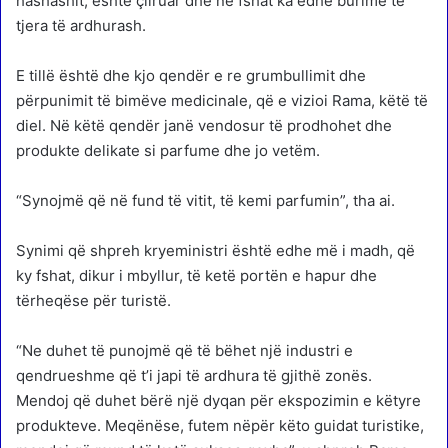
hashashit, është çliruar dhe në fshat ka edhe burime të
tjera të ardhurash.
E tillë është dhe kjo qendër e re grumbullimit dhe
përpunimit të bimëve medicinale, që e vizioi Rama, këtë të
diel. Në këtë qendër janë vendosur të prodhohet dhe
produkte delikate si parfume dhe jo vetëm.
“Synojmë që në fund të vitit, të kemi parfumin”, tha ai.
Synimi që shpreh kryeministri është edhe më i madh, që
ky fshat, dikur i mbyllur, të ketë portën e hapur dhe
tërheqëse për turistë.
“Ne duhet të punojmë që të bëhet një industri e
qendrueshme që t’i japi të ardhura të gjithë zonës.
Mendoj që duhet bërë një dyqan për ekspozimin e këtyre
produkteve. Meqënëse, futem nëpër këto guidat turistike,