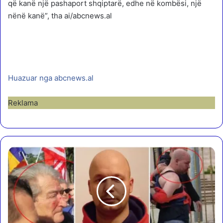
që kanë një pashaport shqiptarë, edhe në kombësi, një
nënë kanë”, tha ai/abcnews.al
Huazuar nga abcnews.al
Reklama
S
h
e
h
u
g
o