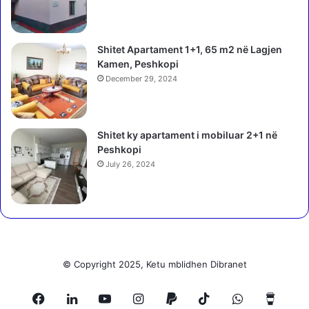
l
,
e
p
m
r
Shitet Apartament 1+1, 65 m2 në Lagjen
e
e
Kamen, Peshkopi
t
z
ë
December 29, 2024
a
s
n
h
t
ë
o
Shitet ky apartament i mobiluar 2+1 në
n
h
Peshkopi
d
e
July 26, 2024
e
n
t
p
i
u
t
n
m
i
e
m
n
e
© Copyright 2025, Ketu mblidhen Dibranet
d
t
o
r
r
Facebook
LinkedIn
YouTube
Instagram
Paypal
TikTok
WhatsApp
Buy
a