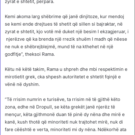
zyrat e shtetit, përpara.
Kemi akoma larg shëbrime që janë dinjitoze, kur mendoj
se kemi ende drejtues të shetit që sillen si bajraktar, në
zyrat e shtetit, kjo votë më duket një besim I ekzagjeruar, i
njerëzve që ka brenda një rrezik shuëm I madh që nëese
ne nuk e shëbrejblejmë, mund të na kthehet në një
godfitje”, theksoi Rama.
Këtu në këtë takim, Rama u shpreh dhe mbi respektimin e
mirotietit grek, cka shpesh autoritetet e shtetit fqinjë e
vënë në dyshim.
“Të rrisim numrin e turisëve, ta rrisim në të gjithë këto
zona, edhe në Dropull, se këta grekët janë njerëz të
mençur, këta gjithmonë duan të pinë dy nëna dhe mirë e
kanë, kush thotë që minoriteti nuk trajtohet mirë, nuk di
fare cëështë e verta, minoriteti mi dy nëna. Ndëkorhë ata