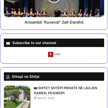
i
b
m
l
S
i
p
"
a
K
Ansambli "Kuvendi" Zall-Dardhë
h
u
i
v
u
e
n
Subscribe to our channel
d
i
"
Z
a
l
Shtepi ne Shitje
l
-
D
🏡 SHITET SHTËPI PRIVATE NË LAGJEN
a
KAMEN, PESHKOPI
r
June 21, 2025
d
h