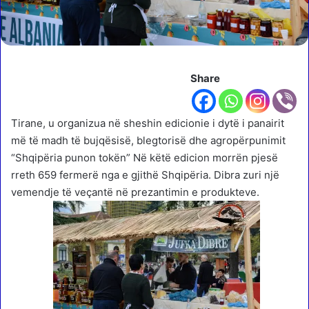
Share
Tirane, u organizua në sheshin edicionie i dytë i panairit
më të madh të bujqësisë, blegtorisë dhe agropërpunimit
“Shqipëria punon tokën” Në këtë edicion morrën pjesë
rreth 659 fermerë nga e gjithë Shqipëria. Dibra zuri një
vemendje të veçantë në prezantimin e produkteve.