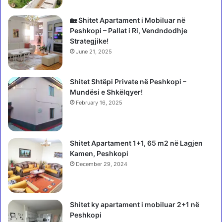
ë
🏡 Shitet Apartament i Mobiluar në
Peshkopi – Pallat i Ri, Vendndodhje
Strategjike!
June 21, 2025
Shitet Shtëpi Private në Peshkopi –
Mundësi e Shkëlqyer!
February 16, 2025
Shitet Apartament 1+1, 65 m2 në Lagjen
Kamen, Peshkopi
December 29, 2024
Shitet ky apartament i mobiluar 2+1 në
Peshkopi