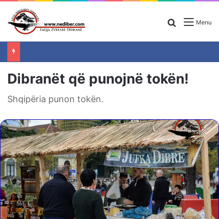
Search for
Menu
Dibranët që punojnë tokën!
Shqipëria punon tokën.