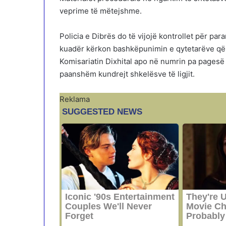
veprime të mëtejshme.
Policia e Dibrës do të vijojë kontrollet për p
kuadër kërkon bashkëpunimin e qytetarëve që 
Komisariatin Dixhital apo në numrin pa pagesë
paanshëm kundrejt shkelësve të ligjit.
Reklama