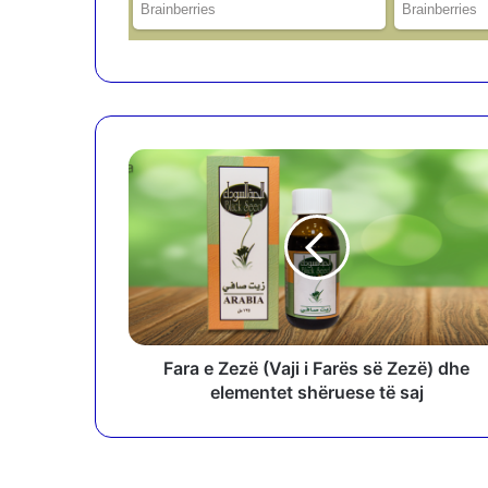
F
a
r
a
e
Z
e
z
ë
(
Fara e Zezë (Vaji i Farës së Zezë) dhe
V
elementet shëruese të saj
a
j
i
i