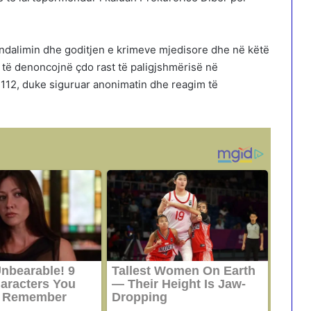
arandalimin dhe goditjen e krimeve mjedisore dhe në këtë
të denoncojnë çdo rast të paligjshmërisë në
 112, duke siguruar anonimatin dhe reagim të