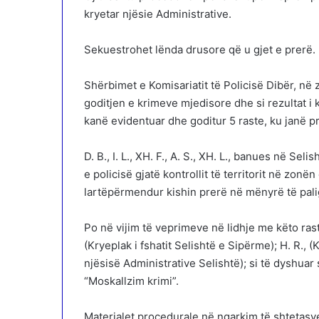
kryetar njësie Administrative.
Sekuestrohet lënda drusore që u gjet e prerë.
Shërbimet e Komisariatit të Policisë Dibër, në
goditjen e krimeve mjedisore dhe si rezultat i ko
kanë evidentuar dhe goditur 5 raste, ku janë pr
D. B., I. L., XH. F., A. S., XH. L., banues në Sel
e policisë gjatë kontrollit të territorit në zonë
lartëpërmendur kishin prerë në mënyrë të pal
Po në vijim të veprimeve në lidhje me këto rast
(Kryeplak i fshatit Selishtë e Sipërme); H. R., (
njësisë Administrative Selishtë); si të dyshu
“Moskallzim krimi”.
Materialet procedurale në ngarkim të shtetasv