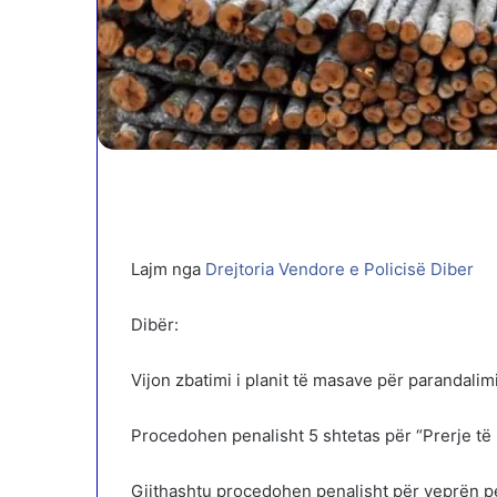
Lajm nga
Drejtoria Vendore e Policisë Diber
Dibër:
Vijon zbatimi i planit të masave për parandali
Procedohen penalisht 5 shtetas për “Prerje të 
Gjithashtu procedohen penalisht për veprën pe