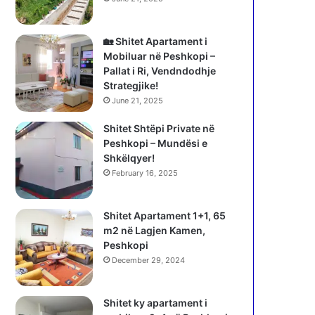
🏡 Shitet Apartament i
Mobiluar në Peshkopi –
Pallat i Ri, Vendndodhje
Strategjike!
June 21, 2025
Shitet Shtëpi Private në
Peshkopi – Mundësi e
Shkëlqyer!
February 16, 2025
Shitet Apartament 1+1, 65
m2 në Lagjen Kamen,
Peshkopi
December 29, 2024
Shitet ky apartament i