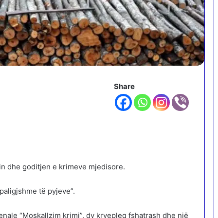
Share
min dhe goditjen e krimeve mjedisore.
paligjshme të pyjeve”.
nale “Moskallzim krimi”, dy kryepleq fshatrash dhe një