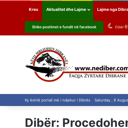
Kreu
Aktualitet dhe Lajme
Lajme nga Dibr
Shiko postimet e fundit në facebook
Dibër
Ky është portali më i ndjekur i Dibrës
Saturday , 8 Augu
Dibër: Procedohen