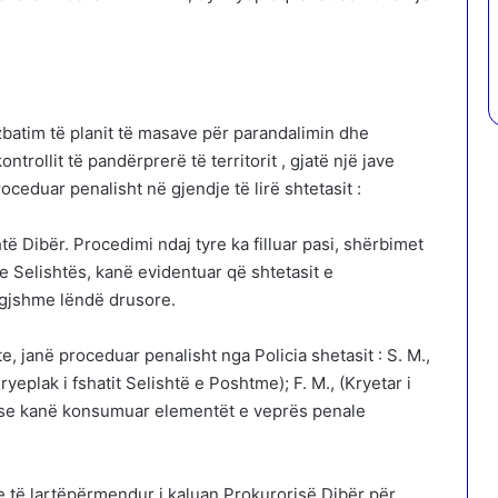
 zbatim të planit të masave për parandalimin dhe
ntrollit të pandërprerë të territorit , gjatë një jave
oceduar penalisht në gjendje të lirë shtetasit :
ishtë Dibër. Procedimi ndaj tyre ka filluar pasi, shërbimet
n e Selishtës, kanë evidentuar që shtetasit e
igjshme lëndë drusore.
e, janë proceduar penalisht nga Policia shetasit : S. M.,
Kryeplak i fshatit Selishtë e Poshtme); F. M., (Kryetar i
ar se kanë konsumuar elementët e veprës penale
e të lartëpërmendur i kaluan Prokurorisë Dibër për