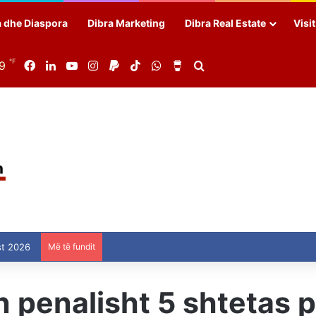
a dhe Diaspora
Dibra Marketing
Dibra Real Estate
Visi
℉
69
Facebook
LinkedIn
YouTube
Instagram
Paypal
TikTok
WhatsApp
Buy Me a Coffee
Search for
st 2026
Më të fundit
 penalisht 5 shtetas pë