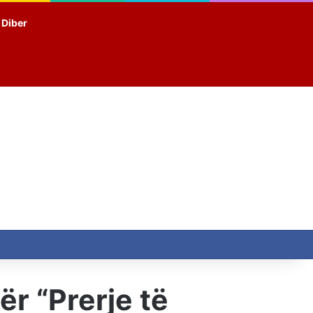
t Diber
r “Prerje të