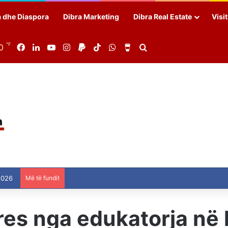
a dhe Diaspora
Dibra Marketing
Dibra Real Estate
Visi
℉
0
Facebook
LinkedIn
YouTube
Instagram
Paypal
TikTok
WhatsApp
Buy Me a Coffee
Search for
2026
Më të fundit
res nga edukatorja në k