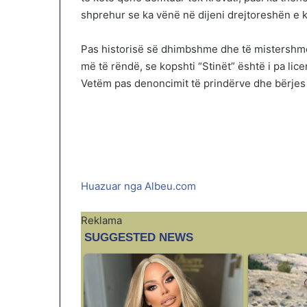
shprehur se ka vënë në dijeni drejtoreshën e ko
Pas historisë së dhimbshme dhe të mistershme,
më të rëndë, se kopshti “Stinët” është i pa lice
Vetëm pas denoncimit të prindërve dhe bërjes s
Huazuar nga Albeu.com
Reklama