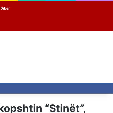
t Diber
opshtin “Stinët”,