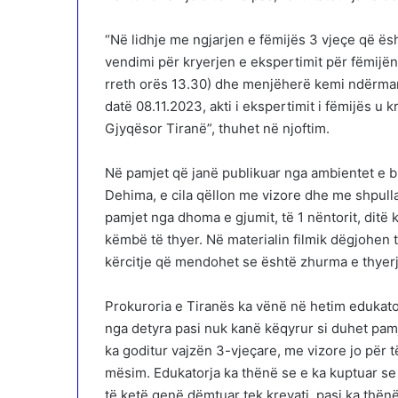
“Në lidhje me ngjarjen e fëmijës 3 vjeçe që ësh
vendimi për kryerjen e ekspertimit për fëmijë
rreth orës 13.30) dhe menjëherë kemi ndërmarr
datë 08.11.2023, akti i ekspertimit i fëmijës u 
Gjyqësor Tiranë”, thuhet në njoftim.
Në pamjet që janë publikuar nga ambientet e b
Dehima, e cila qëllon me vizore dhe me shpulla
pamjet nga dhoma e gjumit, të 1 nëntorit, ditë
këmbë të thyer. Në materialin filmik dëgjohen 
kërcitje që mendohet se është zhurma e thyerj
Prokuroria e Tiranës ka vënë në hetim edukato
nga detyra pasi nuk kanë këqyrur si duhet pamj
ka goditur vajzën 3-vjeçare, me vizore jo për 
mësim. Edukatorja ka thënë se e ka kuptuar 
të ketë qenë dëmtuar tek krevati, pasi ka thën