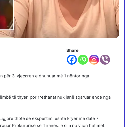
Share
izën për 3-vjeçaren e dhunuar më 1 nëntor nga
ëmbë të thyer, por rrethanat nuk janë sqaruar ende nga
ë Ligjore thotë se ekspertimi është kryer me datë 7
ërguar Prokurorisë së Tiranës, e cila po vijon hetimet.