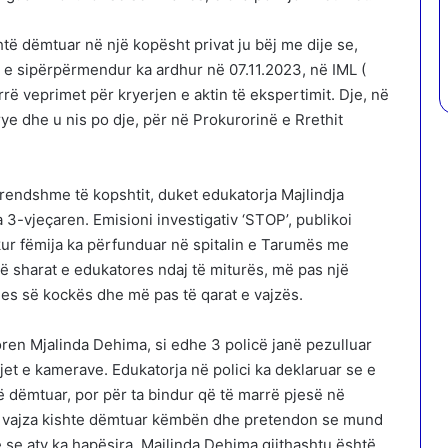
të dëmtuar në një kopësht privat ju bëj me dije se,
n e sipërpërmendur ka ardhur në 07.11.2023, në IML (
ë veprimet për kryerjen e aktin të ekspertimit. Dje, në
krye dhe u nis po dje, për në Prokurorinë e Rrethit
rendshme të kopshtit, duket edukatorja Majlindja
 3-vjeçaren. Emisioni investigativ ‘STOP’, publikoi
 kur fëmija ka përfunduar në spitalin e Tarumës me
të sharat e edukatores ndaj të miturës, më pas një
es së kockës dhe më pas të qarat e vajzës.
ren Mjalinda Dehima, si edhe 3 policë janë pezulluar
et e kamerave. Edukatorja në polici ka deklaruar se e
të dëmtuar, por për ta bindur që të marrë pjesë në
se vajza kishte dëmtuar këmbën dhe pretendon se mund
ë se aty ka hapësira. Majlinda Dehima gjithashtu është