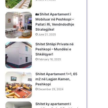
🏡 Shitet Apartament i
Mobiluar në Peshkopi –
Pallat i Ri, Vendndodhje
Strategjike!
June 21, 2025
Shitet Shtëpi Private në
Peshkopi – Mundësi e
Shkëlqyer!
February 16, 2025
Shitet Apartament 1+1, 65
m2 në Lagjen Kamen,
Peshkopi
December 29, 2024
Shitet ky apartament i