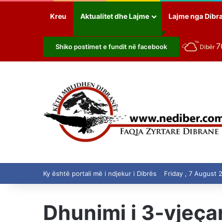
Kreu
Aktualitet dhe Lajme
Lajme nga Dibr
7
Shiko postimet e fundit në facebook
Dibër
Ky është portali më i ndjekur i Dibrës
Friday , 7 August 
Dhunimi i 3-vjeça