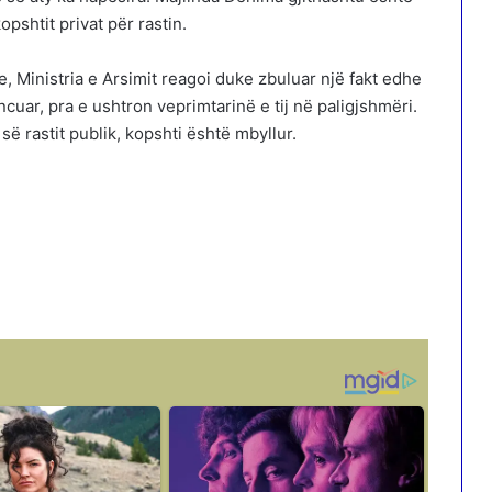
pshtit privat për rastin.
 Ministria e Arsimit reagoi duke zbuluar një fakt edhe
ncuar, pra e ushtron veprimtarinë e tij në paligjshmëri.
ë rastit publik, kopshti është mbyllur.