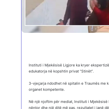
Instituti i Mjekësisë Ligjore ka kryer ekspert
edukatorja në kopshtin privat “Stinët”.
3-vjeçarja ndodhet në spitalin e Traumës me k
organet kompetente.
Në një njoftim për mediat, Instituti i Mjekësis
nëntor dhe një ditë më pas, rezultatet i janë d