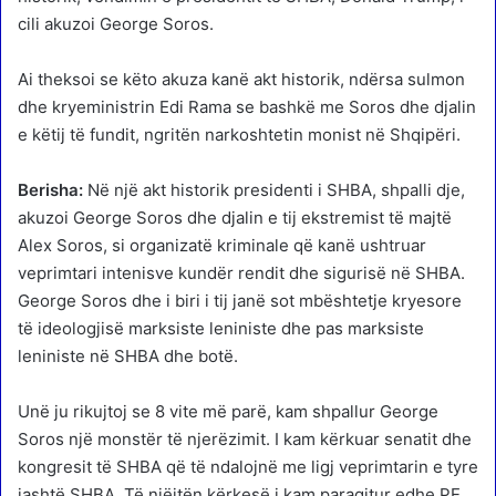
cili akuzoi George Soros.
Ai theksoi se këto akuza kanë akt historik, ndërsa sulmon
dhe kryeministrin Edi Rama se bashkë me Soros dhe djalin
e këtij të fundit, ngritën narkoshtetin monist në Shqipëri.
Berisha:
Në një akt historik presidenti i SHBA, shpalli dje,
akuzoi George Soros dhe djalin e tij ekstremist të majtë
Alex Soros, si organizatë kriminale që kanë ushtruar
veprimtari intenisve kundër rendit dhe sigurisë në SHBA.
George Soros dhe i biri i tij janë sot mbështetje kryesore
të ideologjisë marksiste leniniste dhe pas marksiste
leniniste në SHBA dhe botë.
Unë ju rikujtoj se 8 vite më parë, kam shpallur George
Soros një monstër të njerëzimit. I kam kërkuar senatit dhe
kongresit të SHBA që të ndalojnë me ligj veprimtarin e tyre
jashtë SHBA. Të njëjtën kërkesë i kam paraqitur edhe PE.