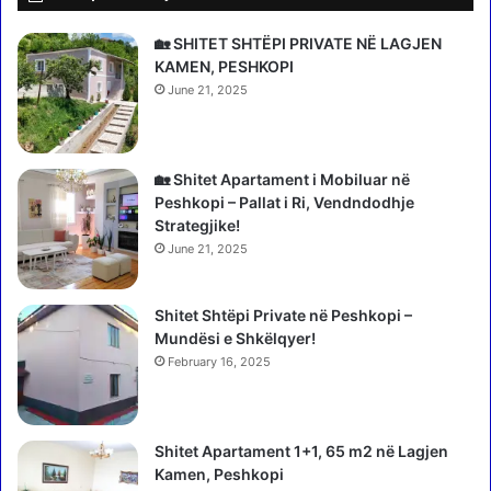
T
ë
h
n
🏡 SHITET SHTËPI PRIVATE NË LAGJEN
e
d
KAMEN, PESHKOPI
D
ë
June 21, 2025
e
,
v
n
i
d
l
a
🏡 Shitet Apartament i Mobiluar në
W
h
Peshkopi – Pallat i Ri, Vendndodhje
e
e
Strategjike!
a
t
June 21, 2025
r
n
s
g
P
Shitet Shtëpi Private në Peshkopi –
a
r
Mundësi e Shkëlqyer!
j
a
e
February 16, 2025
d
t
a
a
2
a
Shitet Apartament 1+1, 65 m2 në Lagjen
”
k
Kamen, Peshkopi
,
t