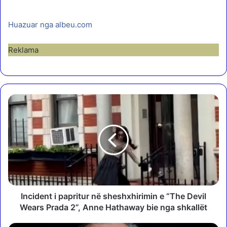
Huazuar nga albeu.com
Reklama
I
n
c
i
d
e
n
t
i
p
Incident i papritur në sheshxhirimin e “The Devil
a
Wears Prada 2”, Anne Hathaway bie nga shkallët
p
r