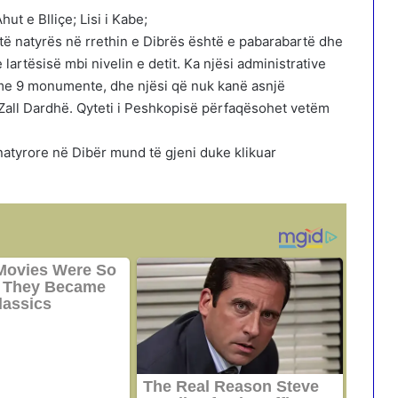
t e Blliçe; Lisi i Kabe;
ë natyrës në rrethin e Dibrës është e pabarabartë dhe
lartësisë mbi nivelin e detit. Ka njësi administrative
e 9 monumente, dhe njësi që nuk kanë asnjë
 Zall Dardhë. Qyteti i Peshkopisë përfaqësohet vetëm
tyrore në Dibër mund të gjeni duke klikuar