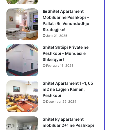
🏡 Shitet Apartament i
Mobiluar në Peshkopi –
Pallat i Ri, Vendndodhje
Strategjike!
June 21, 2025
Shitet Shtëpi Private në
Peshkopi – Mundësi e
Shkëlqyer!
February 16, 2025
Shitet Apartament 1+1, 65
m2 në Lagjen Kamen,
Peshkopi
December 29, 2024
Shitet ky apartament i
mobiluar 2+1 në Peshkopi