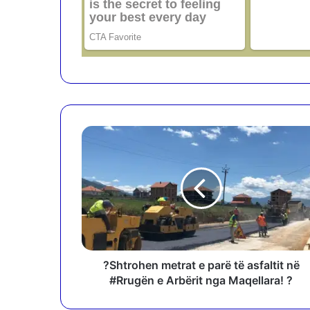
?
S
h
t
r
o
h
e
n
m
?Shtrohen metrat e parë të asfaltit në
e
#Rrugën e Arbërit nga Maqellara! ?
t
r