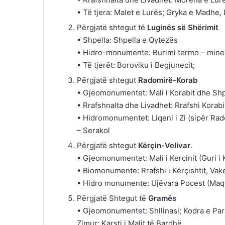
• Të tjera: Malet e Lurës; Gryka e Madhe,
Përgjatë shtegut të
Luginës së Shërimit
• Shpella: Shpella e Qytezës
• Hidro-monumente: Burimi termo – miner
• Të tjerët: Boroviku i Begjunecit;
Përgjatë shtegut
Radomirë-Korab
• Gjeomonumentet: Mali i Korabit dhe Shp
• Rrafshnalta dhe Livadhet: Rrafshi Korabi
• Hidromonumentet: Liqeni i Zi (sipër Radom
– Serakol
Përgjatë shtegut
Kërçin-Velivar
.
• Gjeomonumentet: Mali i Kercinit (Guri i K
• Biomonumente: Rrafshi i Kërçishtit, Vak
• Hidro monumente: Ujëvara Pocest (Maqell
Përgjatë Shtegut të
Gramës
• Gjeomonumentet: Shllinasi; Kodra e Par
Zimur; Karsti i Malit të Bardhë.