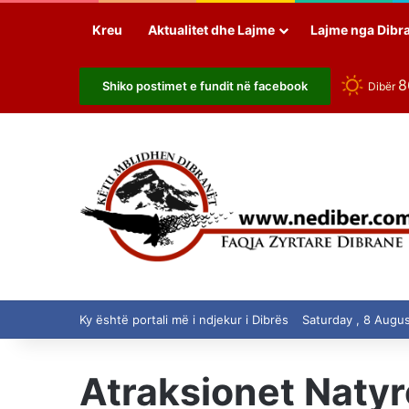
Kreu
Aktualitet dhe Lajme
Lajme nga Dibr
Shiko postimet e fundit në facebook
Dibër
Ky është portali më i ndjekur i Dibrës
Saturday , 8 Augu
Atraksionet Natyr