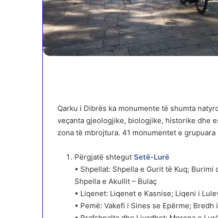
Qarku i Dibrës ka monumente të shumta natyrore 
veçanta gjeologjike, biologjike, historike dhe
zona të mbrojtura. 41 monumentet e grupuara p
Përgjatë shtegut
Setë-Lurë
• Shpellat: Shpella e Gurit të Kuq; Burim
Shpella e Akullit – Bulaç
• Liqenet: Liqenet e Kasnise; Liqeni i Lulev
• Pemë: Vakefi i Sines se Epërme; Bredh i L
• Rrafshnalta dhe Livadhet: Morena e Lurë