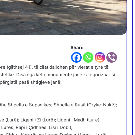
Share
(gjithsej 41), të cilat dallohen për vlerat e tyre të
 estetike. Disa nga këto monumente janë kategorizuar si
ërgjatë pesë shtigjeve janë:
i dhe Shpella e Sopanikës; Shpella e Rusit (Grykë-Nokë);
e (Lurë); Liqeni i Zi (Lurë); Liqeni i Madh (Lurë)
urës; Rapi i Çidhnës; Lisi i Dobit;
s; Cirku i Kurorës se Lures; Fusha e Mares – Lurë;