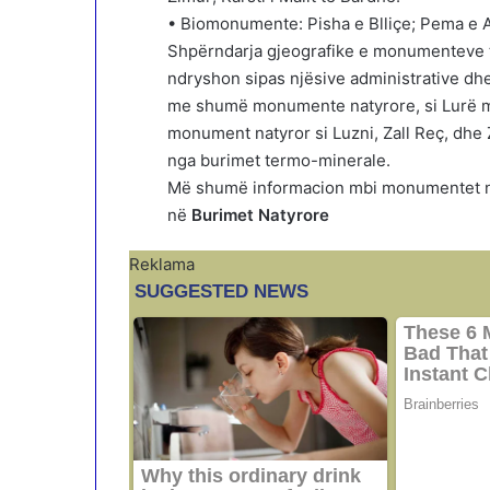
• Biomonumente: Pisha e Blliçe; Pema e Ahu
Shpërndarja gjeografike e monumenteve t
ndryshon sipas njësive administrative dhe 
me shumë monumente natyrore, si Lurë m
monument natyror si Luzni, Zall Reç, dhe
nga burimet termo-minerale.
Më shumë informacion mbi monumentet na
në
Burimet Natyrore
Reklama