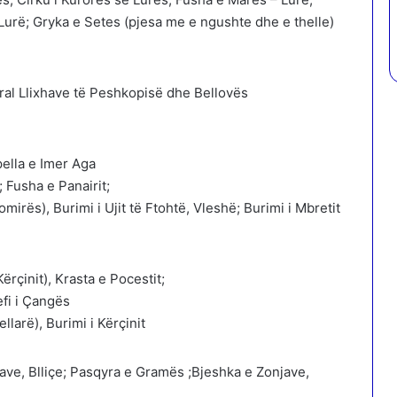
 Lurë; Gryka e Setes (pjesa me e ngushte dhe e thelle)
al Llixhave të Peshkopisë dhe Bellovës
ella e Imer Aga
; Fusha e Panairit;
irës), Burimi i Ujit të Ftohtë, Vleshë; Burimi i Mbretit
ërçinit), Krasta e Pocestit;
efi i Çangës
arë), Burimi i Kërçinit
ave, Blliçe; Pasqyra e Gramës ;Bjeshka e Zonjave,