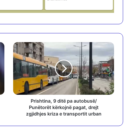
P
r
i
s
h
t
i
n
a
,
Prishtina, 9 ditë pa autobusë/
9
Punëtorët kërkojnë pagat, drejt
d
zgjidhjes kriza e transportit urban
i
t