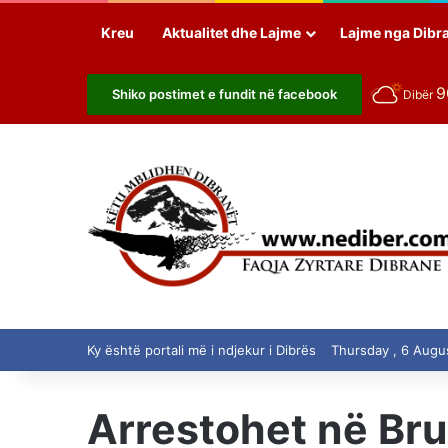
Kreu
Aktualitet dhe Lajme
Lajme nga Dibr
Shiko postimet e fundit në facebook
Dibër
Ky është portali më i ndjekur i Dibrës
Thursday , 6 Augu
Arrestohet në Bru