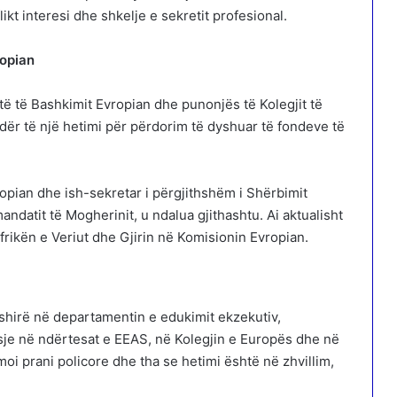
ikt interesi dhe shkelje e sekretit profesional.
ropian
të të Bashkimit Evropian dhe punonjës të Kolegjit të
dër të një hetimi për përdorim të dyshuar të fondeve të
Evropian dhe ish-sekretar i përgjithshëm i Shërbimit
ndatit të Mogherinit, u ndalua gjithashtu. Ai aktualisht
rikën e Veriut dhe Gjirin në Komisionin Evropian.
rfshirë në departamentin e edukimit ekzekutiv,
isje në ndërtesat e EEAS, në Kolegjin e Europës dhe në
oi prani policore dhe tha se hetimi është në zhvillim,