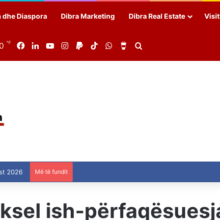
a dhe Diaspora
Dibra Marketing
Dibra Real Estate
Visi
℉
90
Facebook
LinkedIn
YouTube
Instagram
Paypal
TikTok
WhatsApp
Buy Me a Coffee
Search for
st 2026
Më të fundit
ksel ish-përfaqësuesja