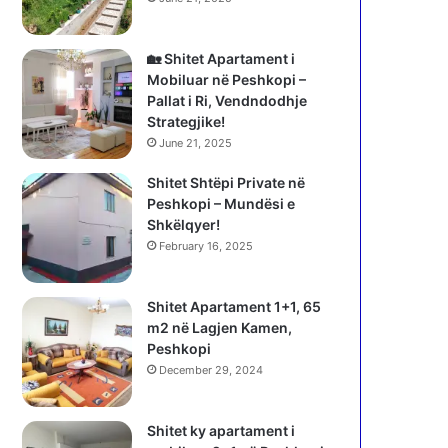
🏡 Shitet Apartament i
Mobiluar në Peshkopi –
Pallat i Ri, Vendndodhje
Strategjike!
June 21, 2025
Shitet Shtëpi Private në
Peshkopi – Mundësi e
Shkëlqyer!
February 16, 2025
Shitet Apartament 1+1, 65
m2 në Lagjen Kamen,
Peshkopi
December 29, 2024
Shitet ky apartament i