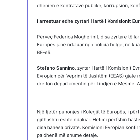
dhënien e kontratave publike, korrupsion, konfl
I arrestuar edhe zyrtari i lartë i Komisionit Eu
Përveç Federica Mogherinit, disa zyrtarë të lar
Europës janë ndaluar nga policia belge, në kua
BE-së.
Stefano Sannino
, zyrtar i lartë i Komisionit 
Evropian për Veprim të Jashtëm (EEAS) gjatë ma
drejton departamentin për Lindjen e Mesme, Af
Një tjetër punonjës i Kolegjit të Europës, i pë
gjithashtu është ndaluar. Hetimi përfshin bast
disa banesa private. Komisioni Evropian konfirm
pa dhënë më shumë detaje.