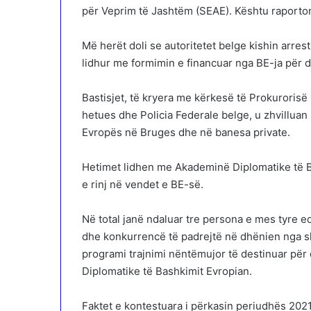
për Veprim të Jashtëm (SEAE). Kështu raporto
Më herët doli se autoritetet belge kishin arres
lidhur me formimin e financuar nga BE-ja për di
Bastisjet, të kryera me kërkesë të Prokurorisë
hetues dhe Policia Federale belge, u zhvilluan
Evropës në Bruges dhe në banesa private.
Hetimet lidhen me Akademinë Diplomatike të B
e rinj në vendet e BE-së.
Në total janë ndaluar tre persona e mes tyre 
dhe konkurrencë të padrejtë në dhënien nga shë
programi trajnimi nëntëmujor të destinuar pë
Diplomatike të Bashkimit Evropian.
Faktet e kontestuara i përkasin periudhës 20