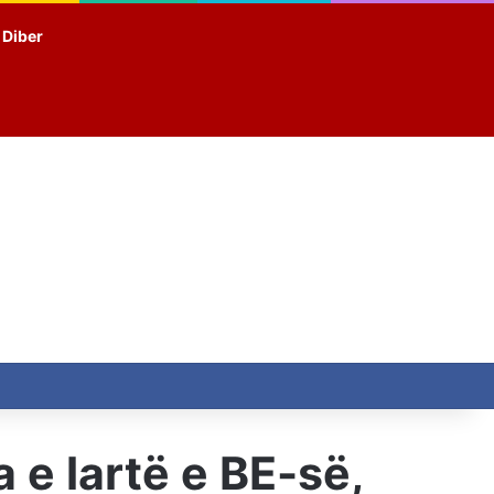
t Diber
 e lartë e BE-së,