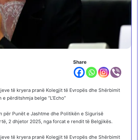
Share
jeve të kryera pranë Kolegjit të Evropës dhe Shërbimit
 e përditshmja belge “L’Echo”
n për Punët e Jashtme dhe Politikën e Sigurisë
ë, 2 dhjetor 2025, nga forcat e rendit të Belgjikës.
jeve të kryera pranë Kolegjit të Evropës dhe Shërbimit