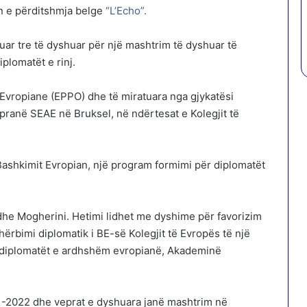
n e përditshmja belge
“L’Echo”.
tuar tre të dyshuar për një mashtrim të dyshuar të
plomatët e rinj.
 Evropiane (EPPO) dhe të miratuara nga gjykatësi
 pranë SEAE në Bruksel, në ndërtesat e Kolegjit të
ashkimit Evropian, një program formimi për diplomatët
edhe Mogherini. Hetimi lidhet me dyshime për favorizim
rbimi diplomatik i BE-së Kolegjit të Evropës të një
r diplomatët e ardhshëm evropianë, Akademinë
21-2022 dhe veprat e dyshuara janë mashtrim në