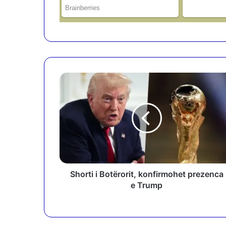
S
h
o
r
t
i
i
B
o
t
Shorti i Botërorit, konfirmohet prezenca
ë
e Trump
r
o
r