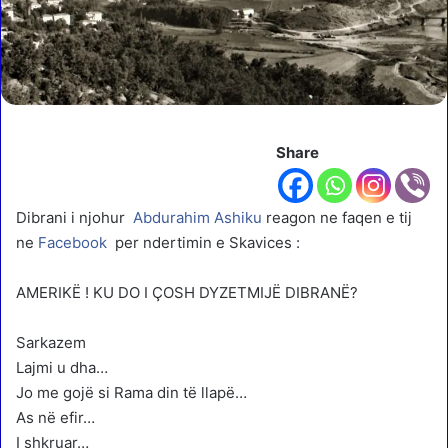
Share
Dibrani i njohur
Abdurahim Ashiku
reagon ne faqen e tij
ne
Facebook
per ndertimin e Skavices :
AMERIKË ! KU DO I ÇOSH DYZETMIJË DIBRANË?
Sarkazem
Lajmi u dha…
Jo me gojë si Rama din të llapë…
As në efir…
I shkruar…