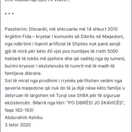
* * *
Passhkrim: Dibranët, më shkruante më 14 shkurt 2010
Argëtim Fida – kryetar i komunës së Dibrës në Maqedoni,
nga ndërtimi i liqenit artificial të Shpiles nuk panë asnjë
gjë të mirë për këto 40 vjet pos humbjes të rreth 5000
hektarë të tokës më pjellore dhe që vaditej nga dy lumenj,
burimi kryesor i ekzistencës të numrit më të madh të
familjeve dibrane.
Sot të mirat nga prodhimi i rrymës përfitohen vetëm nga
qeveria maqedone që nuk do të ja dijë nëse këto familje u
detyruan të largohen në Turqi ose ShBA për të siguruar
ekzistencën. (Marrë nga libri: “PO DIBRËS! JO SKAVICËS”,
faqe 162-163)
Abdurahim Ashiku
3 tetor 2020