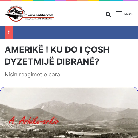
Search for
Menu
AMERIKË ! KU DO I ÇOSH
DYZETMIJË DIBRANË?
Nisin reagimet e para