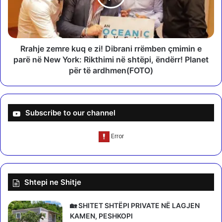
e
e
u
z
t
e
a
m
D
r
Rrahje zemre kuq e zi! Dibrani rrëmben çmimin e
o
e
parë në New York: Rikthimi në shtëpi, ëndërr! Planet
v
k
për të ardhmen(FOTO)
o
u
l
q
a
e
n
z
Subscribe to our channel
i
i
"
!
D
D
i
i
b
b
ë
r
Shtepi ne Shitje
r
a
e
n
M
i
🏡 SHITET SHTËPI PRIVATE NË LAGJEN
a
r
KAMEN, PESHKOPI