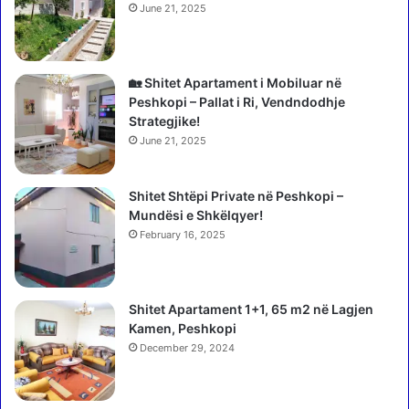
d
r
June 21, 2025
h
ë
e
m
b
e
🏡 Shitet Apartament i Mobiluar në
n
Peshkopi – Pallat i Ri, Vendndodhje
ç
Strategjike!
m
June 21, 2025
i
m
Shitet Shtëpi Private në Peshkopi –
i
Mundësi e Shkëlqyer!
n
e
February 16, 2025
p
a
r
Shitet Apartament 1+1, 65 m2 në Lagjen
ë
Kamen, Peshkopi
n
December 29, 2024
ë
N
e
w