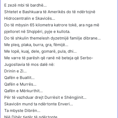
E zezë mbi të bardhë…
Shtetet e Bashkuara të Amerikës do të ndërtojnë
Hidrocentralin e Skavicës…
Do të mbysin 65 kilometra katrore tokë, ara nga më
pjelloret në Shqipëri, pyje e kullota.
Do të shkulin themelesh dyzetmijë familje dibrane…
Me pleq, plaka, burra, gra, fëmijë…
Me lopë, kuaj, dele, gomarë, pula, dhi…
Me varre të parësh që ranë në beteja që Serbo-
Jugosllavia të mos dalë në:
Drinin e Zi…
Qafën e Buallit…
Qafën e Murrës…
Qafën e Mërkurthit…
Për të vazhduar drejt Durrësit e Shëngjinit…
Skavicën mund ta ndërtonte Enveri…
Ta mbyste Dibrën…
Një Dibër tjetër të ndërtonte…