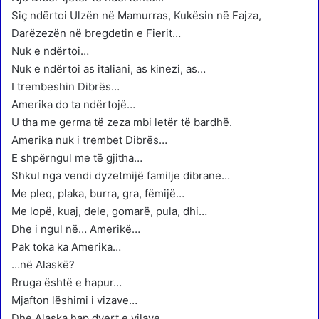
Siç ndërtoi Ulzën në Mamurras, Kukësin në Fajza,
Darëzezën në bregdetin e Fierit…
Nuk e ndërtoi…
Nuk e ndërtoi as italiani, as kinezi, as…
I trembeshin Dibrës…
Amerika do ta ndërtojë…
U tha me germa të zeza mbi letër të bardhë.
Amerika nuk i trembet Dibrës…
E shpërngul me të gjitha…
Shkul nga vendi dyzetmijë familje dibrane…
Me pleq, plaka, burra, gra, fëmijë…
Me lopë, kuaj, dele, gomarë, pula, dhi…
Dhe i ngul në… Amerikë…
Pak toka ka Amerika…
…në Alaskë?
Rruga është e hapur…
Mjafton lëshimi i vizave…
Dhe Alaska hap dyert e vilave…