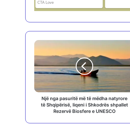
N
j
ë
n
g
a
p
a
s
u
Një nga pasuritë më të mëdha natyrore
r
të Shqipërisë, liqeni i Shkodrës shpallet
i
Rezervë Biosfere e UNESCO
t
ë
m