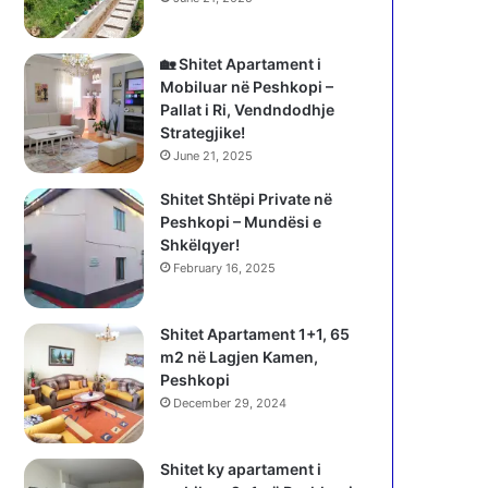
🏡 Shitet Apartament i
Mobiluar në Peshkopi –
Pallat i Ri, Vendndodhje
Strategjike!
June 21, 2025
Shitet Shtëpi Private në
Peshkopi – Mundësi e
Shkëlqyer!
February 16, 2025
Shitet Apartament 1+1, 65
m2 në Lagjen Kamen,
Peshkopi
December 29, 2024
Shitet ky apartament i