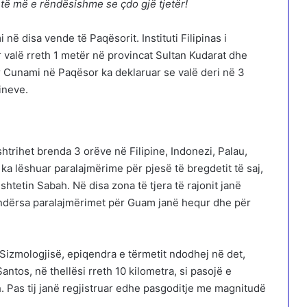
shtë më e rëndësishme se çdo gjë tjetër!
ë disa vende të Paqësorit. Instituti Filipinas i
r valë rreth 1 metër në provincat Sultan Kudarat dhe
 Cunami në Paqësor ka deklaruar se valë deri në 3
ineve.
htrihet brenda 3 orëve në Filipine, Indonezi, Palau,
a lëshuar paralajmërime për pjesë të bregdetit të saj,
shtetin Sabah. Në disa zona të tjera të rajonit janë
t, ndërsa paralajmërimet për Guam janë hequr dhe për
he Sizmologjisë, epiqendra e tërmetit ndodhej në det,
ntos, në thellësi rreth 10 kilometra, si pasojë e
. Pas tij janë regjistruar edhe pasgoditje me magnitudë