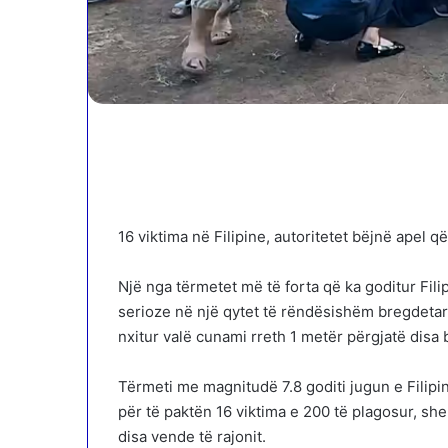
16 viktima në Filipine, autoritetet bëjnë apel 
Një nga tërmetet më të forta që ka goditur Fil
serioze në një qytet të rëndësishëm bregdetar,
nxitur valë cunami rreth 1 metër përgjatë disa 
Tërmeti me magnitudë 7.8 goditi jugun e Filipi
për të paktën 16 viktima e 200 të plagosur, 
disa vende të rajonit.