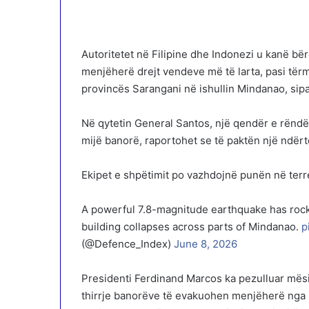
Autoritetet në Filipine dhe Indonezi u kanë bë
menjëherë drejt vendeve më të larta, pasi tërm
provincës Sarangani në ishullin Mindanao, sip
Në qytetin General Santos, një qendër e rënd
mijë banorë, raportohet se të paktën një ndër
Ekipet e shpëtimit po vazhdojnë punën në terr
A powerful 7.8-magnitude earthquake has rock
building collapses across parts of Mindanao.
p
(@Defence_Index)
June 8, 2026
Presidenti Ferdinand Marcos ka pezulluar mës
thirrje banorëve të evakuohen menjëherë nga 