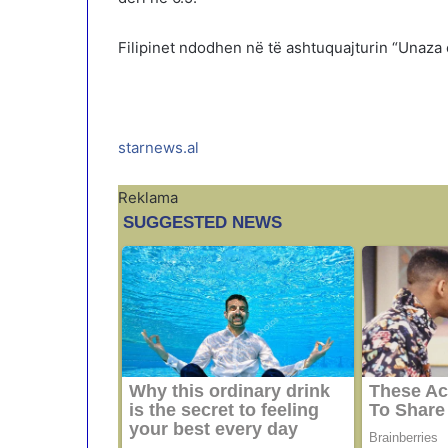
Filipinet ndodhen në të ashtuquajturin “Unaza e
starnews.al
Reklama