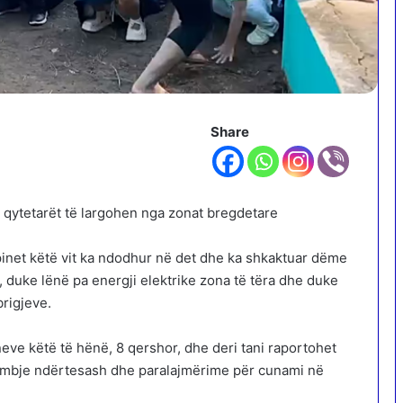
Share
që qytetarët të largohen nga zonat bregdetare
ipinet këtë vit ka ndodhur në det dhe ka shkaktuar dëme
 duke lënë pa energji elektrike zona të tëra dhe duke
brigjeve.
neve këtë të hënë, 8 qershor, dhe deri tani raportohet
shembje ndërtesash dhe paralajmërime për cunami në