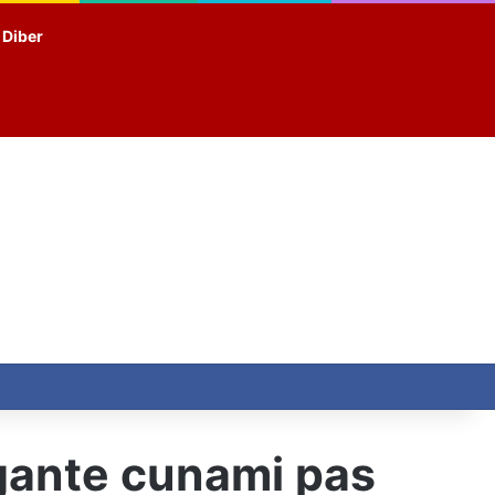
t Diber
igante cunami pas