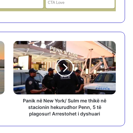
P
a
n
i
k
n
ë
N
e
w
Panik në New York/ Sulm me thikë në
Y
stacionin hekurudhor Penn, 5 të
o
plagosur! Arrestohet i dyshuari
r
k
/