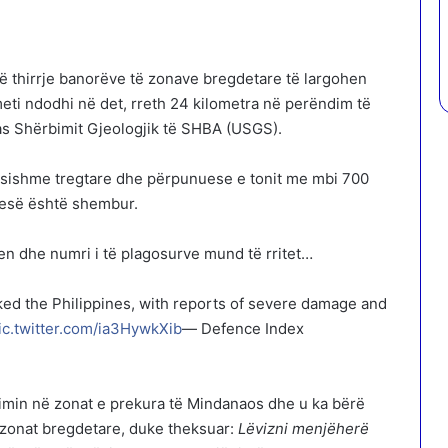
rë thirrje banorëve të zonave bregdetare të largohen
eti ndodhi në det, rreth 24 kilometra në perëndim të
as Shërbimit Gjeologjik të SHBA (USGS).
ësishme tregtare dhe përpunuese e tonit me mbi 700
tesë është shembur.
en dhe numri i të plagosurve mund të rritet…
ed the Philippines, with reports of severe damage and
ic.twitter.com/ia3HywkXib
— Defence Index
imin në zonat e prekura të Mindanaos dhe u ka bërë
zonat bregdetare, duke theksuar:
Lëvizni menjëherë