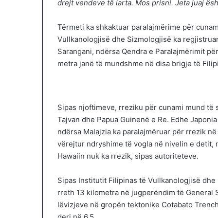
drejt vendeve të larta. Mos prisni. Jeta juaj ë
Tërmeti ka shkaktuar paralajmërime për cunami n
Vullkanologjisë dhe Sizmologjisë ka regjistrua
Sarangani, ndërsa Qendra e Paralajmërimit për
metra janë të mundshme në disa brigje të Filip
Sipas njoftimeve, rreziku për cunami mund të s
Tajvan dhe Papua Guinenë e Re. Edhe Japonia k
ndërsa Malajzia ka paralajmëruar për rrezik në 
vërejtur ndryshime të vogla në nivelin e deti
Hawaiin nuk ka rrezik, sipas autoriteteve.
Sipas Institutit Filipinas të Vullkanologjisë d
rreth 13 kilometra në jugperëndim të General Sa
lëvizjeve në gropën tektonike Cotabato Trench
deri në 6.5.