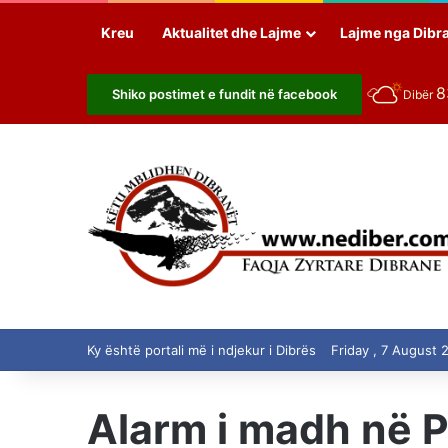
Kreu
Aktualitet dhe Lajme
Lajme nga Dibr
Shiko postimet e fundit në facebook
Dibër
Ky është portali më i ndjekur i Dibrës
Friday , 7 August 
Alarm i madh në P