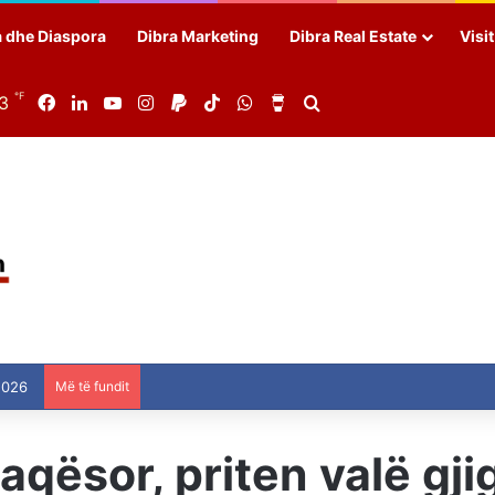
a dhe Diaspora
Dibra Marketing
Dibra Real Estate
Visi
℉
83
Facebook
LinkedIn
YouTube
Instagram
Paypal
TikTok
WhatsApp
Buy Me a Coffee
Search for
2026
Më të fundit
aqësor, priten valë gj