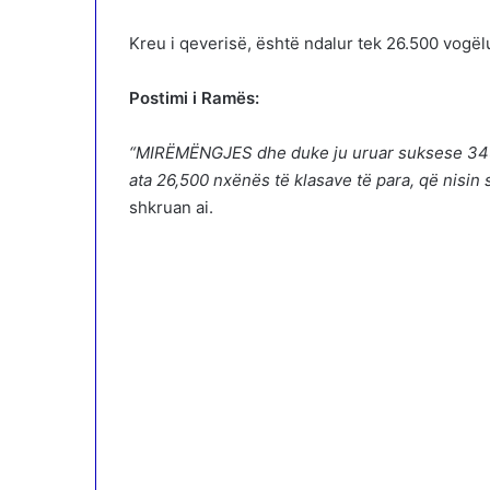
Kreu i qeverisë, është ndalur tek 26.500 vogëlus
Postimi i Ramës:
“MIRËMËNGJES dhe duke ju uruar suksese 345 
ata 26,500 nxënës të klasave të para, që nisin s
shkruan ai.