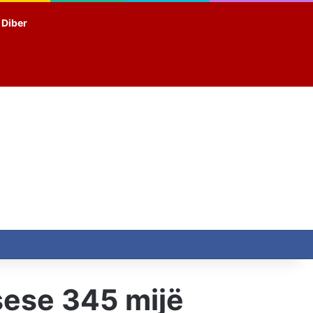
t Diber
ksese 345 mijë