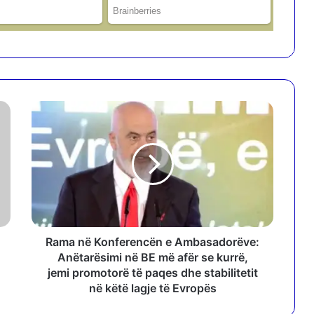
R
a
m
a
n
ë
K
o
n
f
Rama në Konferencën e Ambasadorëve:
e
Anëtarësimi në BE më afër se kurrë,
r
jemi promotorë të paqes dhe stabilitetit
e
në këtë lagje të Evropës
n