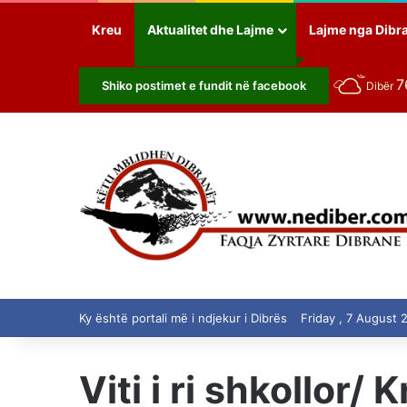
Kreu
Aktualitet dhe Lajme
Lajme nga Dibr
7
Shiko postimet e fundit në facebook
Dibër
Ky është portali më i ndjekur i Dibrës
Friday , 7 August 
Viti i ri shkollor