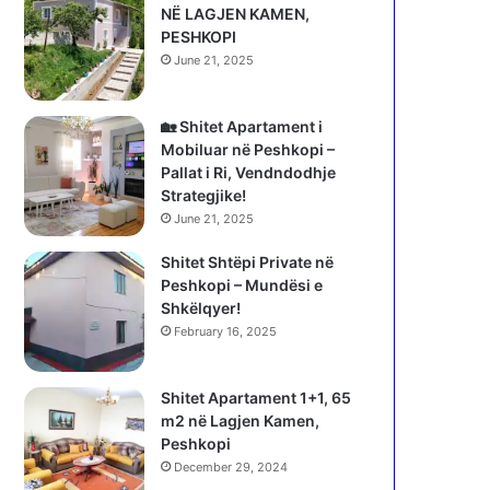
NË LAGJEN KAMEN,
PESHKOPI
June 21, 2025
🏡 Shitet Apartament i
Mobiluar në Peshkopi –
Pallat i Ri, Vendndodhje
Strategjike!
June 21, 2025
Shitet Shtëpi Private në
Peshkopi – Mundësi e
Shkëlqyer!
February 16, 2025
Shitet Apartament 1+1, 65
m2 në Lagjen Kamen,
Peshkopi
December 29, 2024