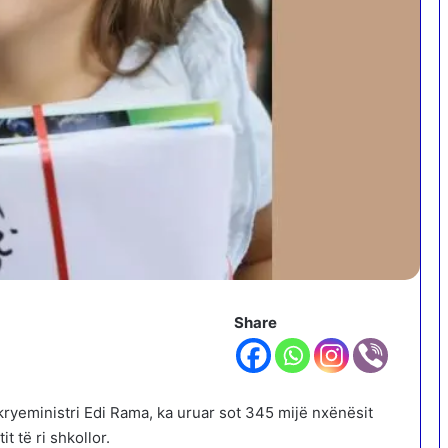
Share
 kryeministri Edi Rama, ka uruar sot 345 mijë nxënësit
t të ri shkollor.