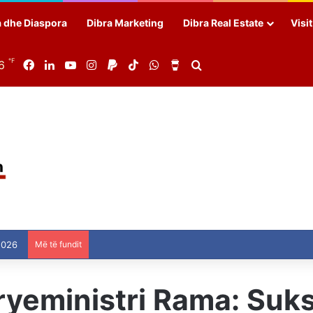
a dhe Diaspora
Dibra Marketing
Dibra Real Estate
Visi
℉
6
Facebook
LinkedIn
YouTube
Instagram
Paypal
TikTok
WhatsApp
Buy Me a Coffee
Search for
2026
Më të fundit
/ Kryeministri Rama: Su