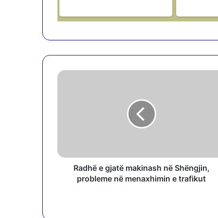
R
a
d
h
ë
e
g
j
a
t
Radhë e gjatë makinash në Shëngjin,
ë
probleme në menaxhimin e trafikut
m
a
k