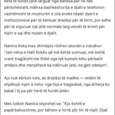
Këta të fundit janë larguar nga banesa për në Itali
përkohësisht, ndërsa bashkëshortja e djalit e telefonon
vazhdimisht të moshurën e cila endet nëpër dyert e
institucioneve për të kërkuar drejtësi për të birin, por edhe
për të siguruar një jetë normale larg vendit të krimit për
nipin e saj dhe nusen e djalit.
Namire Koka mes dhimbjes rikthen skenën e ndodhur:
“Jam nëna e Halil Kokës që më është sulmuar, më është
vrarë tragjikisht me thikë nga një komshi këtu përballë
shtëpis dhe menjëherë ka ndërruar jetë, ka gjet vdekjen”.
Ajo nuk kërkon luks, as drejtësi të madhe — vetëm të
shpëtojë nipin e mitur nga hija e tragjedisë, nga dritarja ku
babai i tij pa për herë të fundit jetën.
Mes lotësh Namira shprehet se: “Kjo është e
papërballueshme, por bëhem e fortë për hir të nipit. Djali