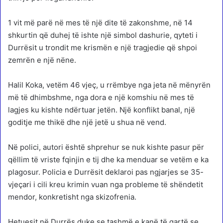
1 vit më parë në mes të një dite të zakonshme, në 14
shkurtin që duhej të ishte një simbol dashurie, qyteti i
Durrësit u trondit me krismën e një tragjedie që shpoi
zemrën e një nëne.
Halil Koka, vetëm 46 vjeç, u rrëmbye nga jeta në mënyrën
më të dhimbshme, nga dora e një komshiu në mes të
lagjes ku kishte ndërtuar jetën. Një konflikt banal, një
goditje me thikë dhe një jetë u shua në vend.
Në polici, autori është shprehur se nuk kishte pasur për
qëllim të vriste fqinjin e tij dhe ka menduar se vetëm e ka
plagosur. Policia e Durrësit deklaroi pas ngjarjes se 35-
vjeçari i cili kreu krimin vuan nga probleme të shëndetit
mendor, konkretisht nga skizofrenia.
Hetuesit në Durrës duke se tashmë e kanë të qartë se