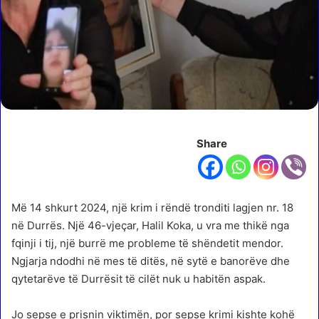
Share
Më 14 shkurt 2024, një krim i rëndë tronditi lagjen nr. 18
në Durrës. Një 46-vjeçar, Halil Koka, u vra me thikë nga
fqinji i tij, një burrë me probleme të shëndetit mendor.
Ngjarja ndodhi në mes të ditës, në sytë e banorëve dhe
qytetarëve të Durrësit të cilët nuk u habitën aspak.
Jo sepse e prisnin viktimën, por sepse krimi kishte kohë