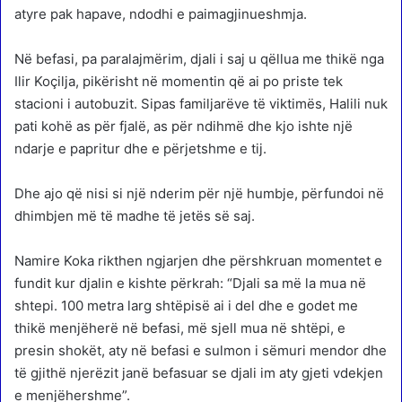
atyre pak hapave, ndodhi e paimagjinueshmja.
Në befasi, pa paralajmërim, djali i saj u qëllua me thikë nga
Ilir Koçilja, pikërisht në momentin që ai po priste tek
stacioni i autobuzit. Sipas familjarëve të viktimës, Halili nuk
pati kohë as për fjalë, as për ndihmë dhe kjo ishte një
ndarje e papritur dhe e përjetshme e tij.
Dhe ajo që nisi si një nderim për një humbje, përfundoi në
dhimbjen më të madhe të jetës së saj.
Namire Koka rikthen ngjarjen dhe përshkruan momentet e
fundit kur djalin e kishte përkrah: “Djali sa më la mua në
shtepi. 100 metra larg shtëpisë ai i del dhe e godet me
thikë menjëherë në befasi, më sjell mua në shtëpi, e
presin shokët, aty në befasi e sulmon i sëmuri mendor dhe
të gjithë njerëzit janë befasuar se djali im aty gjeti vdekjen
e menjëhershme”.