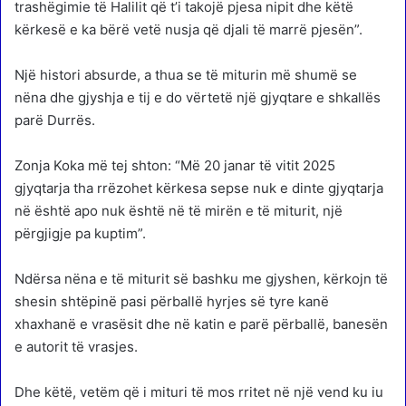
trashëgimie të Halilit që t’i takojë pjesa nipit dhe këtë
kërkesë e ka bërë vetë nusja që djali të marrë pjesën”.
Një histori absurde, a thua se të miturin më shumë se
nëna dhe gjyshja e tij e do vërtetë një gjyqtare e shkallës
parë Durrës.
Zonja Koka më tej shton: “Më 20 janar të vitit 2025
gjyqtarja tha rrëzohet kërkesa sepse nuk e dinte gjyqtarja
në është apo nuk është në të mirën e të miturit, një
përgjigje pa kuptim”.
Ndërsa nëna e të miturit së bashku me gjyshen, kërkojn të
shesin shtëpinë pasi përballë hyrjes së tyre kanë
xhaxhanë e vrasësit dhe në katin e parë përballë, banesën
e autorit të vrasjes.
Dhe këtë, vetëm që i mituri të mos rritet në një vend ku iu