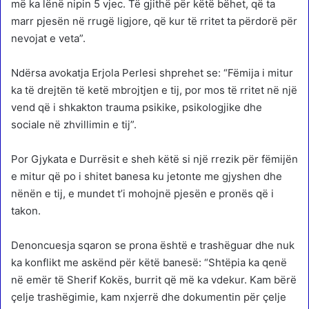
më ka lënë nipin 5 vjec. Të gjithë për këtë bëhet, që ta
marr pjesën në rrugë ligjore, që kur të rritet ta përdorë për
nevojat e veta”.
Ndërsa avokatja Erjola Perlesi shprehet se: “Fëmija i mitur
ka të drejtën të ketë mbrojtjen e tij, por mos të rritet në një
vend që i shkakton trauma psikike, psikologjike dhe
sociale në zhvillimin e tij”.
Por Gjykata e Durrësit e sheh këtë si një rrezik për fëmijën
e mitur që po i shitet banesa ku jetonte me gjyshen dhe
nënën e tij, e mundet t’i mohojnë pjesën e pronës që i
takon.
Denoncuesja sqaron se prona është e trashëguar dhe nuk
ka konflikt me askënd për këtë banesë: “Shtëpia ka qenë
në emër të Sherif Kokës, burrit që më ka vdekur. Kam bërë
çelje trashëgimie, kam nxjerrë dhe dokumentin për çelje