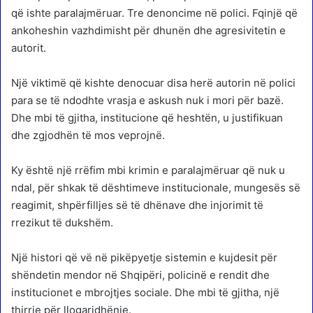
që ishte paralajmëruar. Tre denoncime në polici. Fqinjë që
ankoheshin vazhdimisht për dhunën dhe agresivitetin e
autorit.
Një viktimë që kishte denocuar disa herë autorin në polici
para se të ndodhte vrasja e askush nuk i mori për bazë.
Dhe mbi të gjitha, institucione që heshtën, u justifikuan
dhe zgjodhën të mos veprojnë.
Ky është një rrëfim mbi krimin e paralajmëruar që nuk u
ndal, për shkak të dështimeve institucionale, mungesës së
reagimit, shpërfilljes së të dhënave dhe injorimit të
rrezikut të dukshëm.
Një histori që vë në pikëpyetje sistemin e kujdesit për
shëndetin mendor në Shqipëri, policinë e rendit dhe
institucionet e mbrojtjes sociale. Dhe mbi të gjitha, një
thirrje për llogaridhënie.