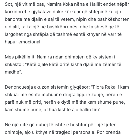
Sot, një vit më pas, Namira Koka nëna e Halilit endet nëpër
korridoret e gjykatave duke kërkuar që shtëpinë ku ajo
banonte me djalin e saj të vetëm, nipin dhe bashkëshorten
e djalit, ta kalojë në bashkëpronësi dhe ta shesë që të
largohet nga shtëpia që tashmë është kthyer në varr të
hapur emocional.
Mes pikëllimit, Namira ndan dhimbjen që ky sistem i
shkaktoi: “Këtë djalë këtë dritë kisha djalë me zëmër të
madhe”.
Denoncuesja akuzon sistemin gjyqësor: “Flora Reka, i kam
shkuar më është mohuar e drejta ligjore zonjë, herën e
parë nuk më priti, herën e dytë më tha kam shumë punë,
kam shumë punë, a thua kishte ajo hallin tim”.
Në një ditë që duhej të ishte e heshtur për një tjetër
dhimbje, ajo u kthye në tragjedi personale. Por brenda