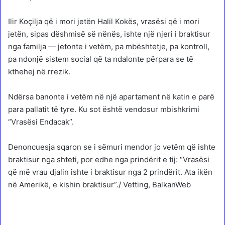
Ilir Koçilja që i mori jetën Halil Kokës, vrasësi që i mori
jetën, sipas dëshmisë së nënës, ishte një njeri i braktisur
nga familja — jetonte i vetëm, pa mbështetje, pa kontroll,
pa ndonjë sistem social që ta ndalonte përpara se të
kthehej në rrezik.
Ndërsa banonte i vetëm në një apartament në katin e parë
para pallatit të tyre. Ku sot është vendosur mbishkrimi
“Vrasësi Endacak”.
Denoncuesja sqaron se i sëmuri mendor jo vetëm që ishte
braktisur nga shteti, por edhe nga prindërit e tij: “Vrasësi
që më vrau djalin ishte i braktisur nga 2 prindërit. Ata ikën
në Amerikë, e kishin braktisur”./ Vetting, BalkanWeb