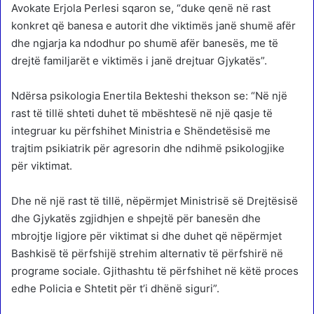
Avokate Erjola Perlesi sqaron se, “duke qenë në rast
konkret që banesa e autorit dhe viktimës janë shumë afër
dhe ngjarja ka ndodhur po shumë afër banesës, me të
drejtë familjarët e viktimës i janë drejtuar Gjykatës”.
Ndërsa psikologia Enertila Bekteshi thekson se: “Në një
rast të tillë shteti duhet të mbështesë në një qasje të
integruar ku përfshihet Ministria e Shëndetësisë me
trajtim psikiatrik për agresorin dhe ndihmë psikologjike
për viktimat.
Dhe në një rast të tillë, nëpërmjet Ministrisë së Drejtësisë
dhe Gjykatës zgjidhjen e shpejtë për banesën dhe
mbrojtje ligjore për viktimat si dhe duhet që nëpërmjet
Bashkisë të përfshijë strehim alternativ të përfshirë në
programe sociale. Gjithashtu të përfshihet në këtë proces
edhe Policia e Shtetit për t’i dhënë siguri”.