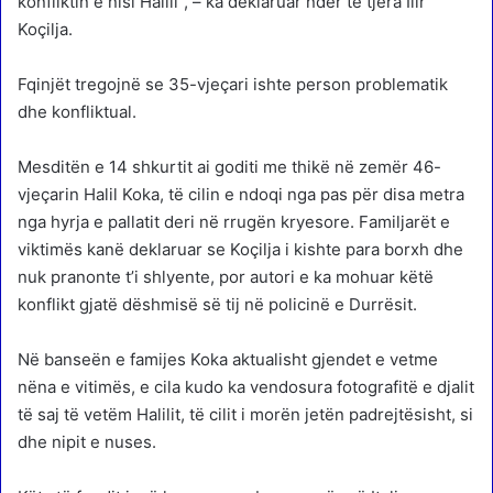
konfliktin e nisi Halili”, – ka deklaruar ndër të tjera Ilir
Koçilja.
Fqinjët tregojnë se 35-vjeçari ishte person problematik
dhe konfliktual.
Mesditën e 14 shkurtit ai goditi me thikë në zemër 46-
vjeçarin Halil Koka, të cilin e ndoqi nga pas për disa metra
nga hyrja e pallatit deri në rrugën kryesore. Familjarët e
viktimës kanë deklaruar se Koçilja i kishte para borxh dhe
nuk pranonte t’i shlyente, por autori e ka mohuar këtë
konflikt gjatë dëshmisë së tij në policinë e Durrësit.
Në banseën e famijes Koka aktualisht gjendet e vetme
nëna e vitimës, e cila kudo ka vendosura fotografitë e djalit
të saj të vetëm Halilit, të cilit i morën jetën padrejtësisht, si
dhe nipit e nuses.