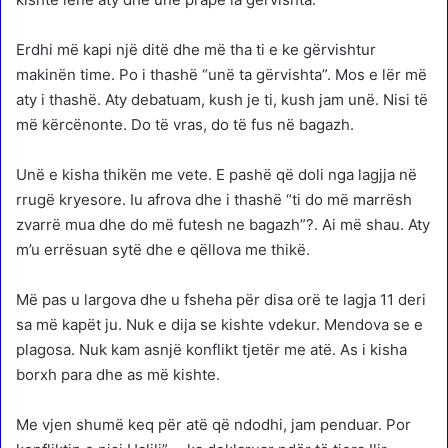
Erdhi më kapi një ditë dhe më tha ti e ke gërvishtur
makinën time. Po i thashë “unë ta gërvishta”. Mos e lër më
aty i thashë. Aty debatuam, kush je ti, kush jam unë. Nisi të
më kërcënonte. Do të vras, do të fus në bagazh.
Unë e kisha thikën me vete. E pashë që doli nga lagjja në
rrugë kryesore. Iu afrova dhe i thashë “ti do më marrësh
zvarrë mua dhe do më futesh ne bagazh”?. Ai më shau. Aty
m’u errësuan sytë dhe e qëllova me thikë.
Më pas u largova dhe u fsheha për disa orë te lagja 11 deri
sa më kapët ju. Nuk e dija se kishte vdekur. Mendova se e
plagosa. Nuk kam asnjë konflikt tjetër me atë. As i kisha
borxh para dhe as më kishte.
Me vjen shumë keq për atë që ndodhi, jam penduar. Por