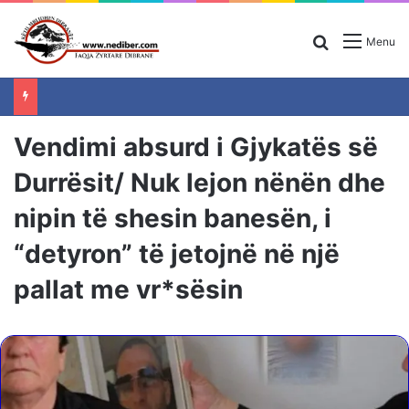
Search for
Menu
Vendimi absurd i Gjykatës së
Durrësit/ Nuk lejon nënën dhe
nipin të shesin banesën, i
“detyron” të jetojnë në një
pallat me vr*sësin