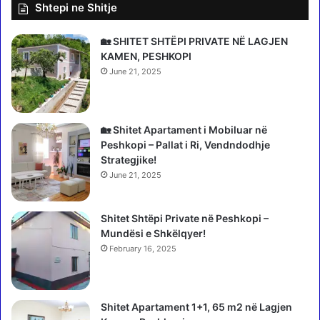
Shtepi ne Shitje
a
n
p
p
ë
a
🏡 SHITET SHTËPI PRIVATE NË LAGJEN
r
r
KAMEN, PESHKOPI
p
a
June 21, 2025
l
l
a
a
s
j
e
m
🏡 Shitet Apartament i Mobiluar në
t
ë
Peshkopi – Pallat i Ri, Vendndodhje
m
r
Strategjike!
e
i
June 21, 2025
t
m
r
i
a
Shitet Shtëpi Private në Peshkopi –
n
f
Mundësi e Shkëlqyer!
e
i
p
February 16, 2025
k
a
n
p
d
r
Shitet Apartament 1+1, 65 m2 në Lagjen
a
i