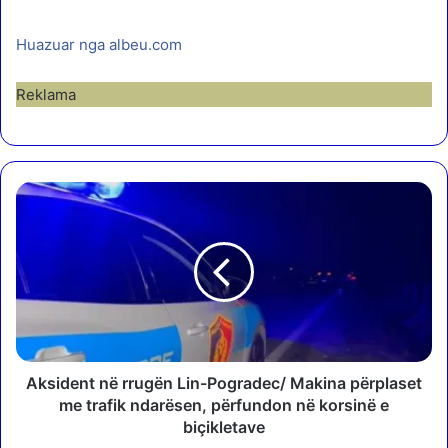
Huazuar nga albeu.com
Reklama
A
k
s
i
d
e
n
t
n
ë
Aksident në rrugën Lin-Pogradec/ Makina përplaset
r
me trafik ndarësen, përfundon në korsinë e
r
biçikletave
u