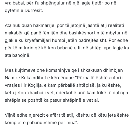
vra babai, për t’u shpëngulur në një lagje tjetër po në
qytetin e Durrësit.
Ata nuk duan hakmarrje, por të jetojnë jashtë atij realiteti
makabër që panë fëmijën dhe bashkëshortin të mbytur në
gjak e ku kryefamiljari humbi jetën padrejtësisht. Por edhe
për të miturin që kërkon babanë e tij në shtëpi apo lagje ku
ata banojnë.
Mes kujtimeve dhe komshinjve që i shkaktuan dhimbjen
Namire Koka ndihet e kërcënuar: “Përballë është autori i
vrasjes Ilir Koçilja, e kam përballë shtëpisë, ja ku është,
këtu jeton xhaxhai i vet, ndërkohë unë kam frikë të dal nga
shtëpia se poshtë ka pasur shtëpinë e vet ai.
Vijnë edhe njerëzit e afërt të atij, kështu që këtu jeta është
komplet e pabanueshme për mua”.