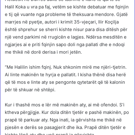
Halil Koka u vra pa faj, vetëm se kishte debatuar me fqinjin
e tij që vuante nga probleme të theksuara mendore. Gjatë
marrjes në pyetje, autori i krimit 35-vjeçari, Ilir Koçilja
është shprehur se sherri kishte nisur para disa ditësh për
një vend parkimi në rrugicën e lagjes. Ndërsa mesditën e
ngjarjes ai e priti fqinjin sapo doli nga pallati dhe e ndoqi
me thikë në dorë derisa i mori jetën.
“Me Halilin ishim fqinj. Nuk shkonim mirë me njëri-tjetrin.
Ai linte makinën te hyrja e pallatit. I kisha thënë disa herë
që të mos e linte aty se pengonte qytetarët që të kalonin
për të shkuar në shtëpi.
Kur i thashë mos e lër më makinën aty, ai më ofendoi. S’i
ktheva përgjigje. Kur dola ditën tjetër e pashë makinën, po
prapë të parkuar aty. Nga inati, ia gërvishta me thikë në
pjesën e derës se pasagjerit dhe ika. Prapë ditën tjetër e
kishte lënë aty dhe unë prapë ia gërvishta.