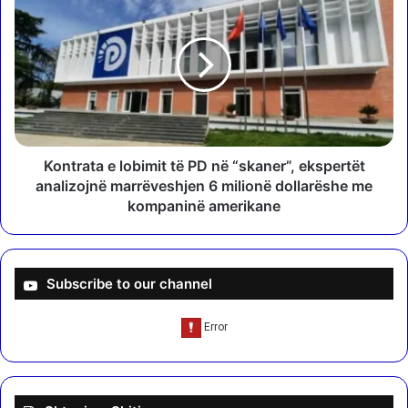
b
o
o
n
n
t
a
r
s
a
h
t
p
a
ë
e
r
l
Kontrata e lobimit të PD në “skaner”, ekspertët
a
o
analizojnë marrëveshjen 6 milionë dollarëshe me
r
b
kompaninë amerikane
t
i
i
m
s
i
t
t
Subscribe to our channel
ë
t
t
ë
s
P
h
D
q
n
i
ë