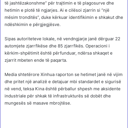
të jashtëzakonshme” për trajtimin e të plagosurve dhe
hetimin e plotë të ngjarjes. Ai e cilësoi zjarrin si “një
mësim tronditës”, duke kërkuar identifikimin e shkakut dhe
ndëshkimin e përgjegjësve.
Sipas autoriteteve lokale, në vendngjarje janë dërguar 22
automjete zjarrfikëse dhe 85 zjarrfikës. Operacioni i
kërkim-shpëtimit është përfunduar, ndërsa shkaqet e
zjarrit mbeten ende të paqarta.
Media shtetërore Xinhua raporton se hetimet janë në vijim
dhe pritet një analizë e detajuar mbi standardet e sigurisë
në vend, teksa Kina është përballur shpesh me aksidente
industriale për shkak të infrastrukturës së dobët dhe
mungesës së masave mbrojtëse.