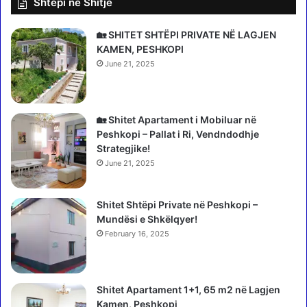
Shtepi ne Shitje
p
“
t
s
a
k
🏡 SHITET SHTËPI PRIVATE NË LAGJEN
r
a
KAMEN, PESHKOPI
ë
n
June 21, 2025
:
e
I
r
k
”
a
,
🏡 Shitet Apartament i Mobiluar në
n
e
Peshkopi – Pallat i Ri, Vendndodhje
ë
k
Strategjike!
q
s
June 21, 2025
.
p
.
e
.
Shitet Shtëpi Private në Peshkopi –
r
Mundësi e Shkëlqyer!
t
ë
February 16, 2025
t
a
n
Shitet Apartament 1+1, 65 m2 në Lagjen
a
Kamen, Peshkopi
l