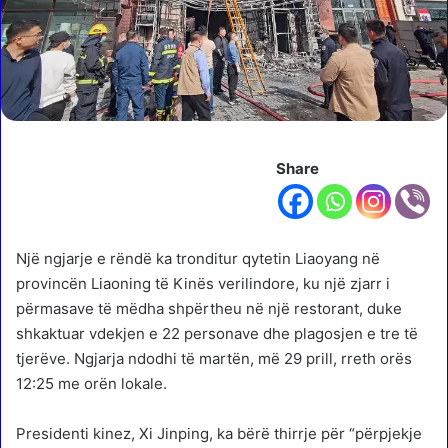
Share
Një ngjarje e rëndë ka tronditur qytetin Liaoyang në
provincën Liaoning të Kinës verilindore, ku një zjarr i
përmasave të mëdha shpërtheu në një restorant, duke
shkaktuar vdekjen e 22 personave dhe plagosjen e tre të
tjerëve. Ngjarja ndodhi të martën, më 29 prill, rreth orës
12:25 me orën lokale.
Presidenti kinez, Xi Jinping, ka bërë thirrje për “përpjekje