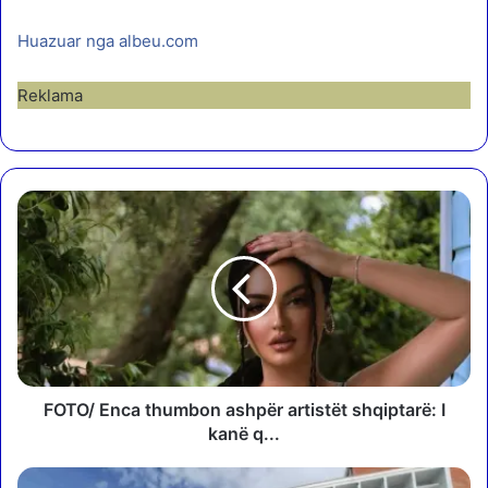
Huazuar nga albeu.com
Reklama
F
O
T
O
/
E
n
c
a
t
FOTO/ Enca thumbon ashpër artistët shqiptarë: I
h
kanë q...
u
m
K