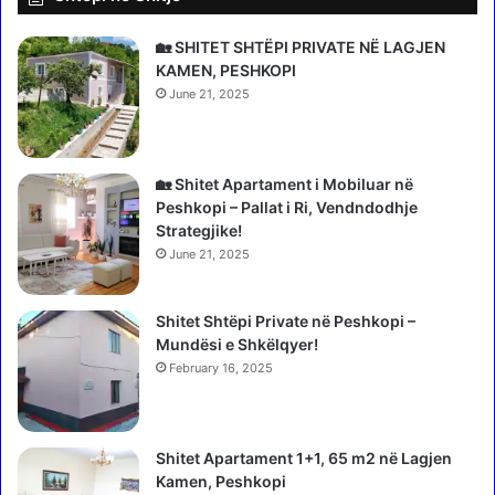
j
e
🏡 SHITET SHTËPI PRIVATE NË LAGJEN
n
KAMEN, PESHKOPI
ë
June 21, 2025
p
ë
r
🏡 Shitet Apartament i Mobiluar në
m
Peshkopi – Pallat i Ri, Vendndodhje
j
Strategjike!
e
t
June 21, 2025
i
n
Shitet Shtëpi Private në Peshkopi –
t
Mundësi e Shkëlqyer!
e
February 16, 2025
r
n
e
t
Shitet Apartament 1+1, 65 m2 në Lagjen
i
Kamen, Peshkopi
t