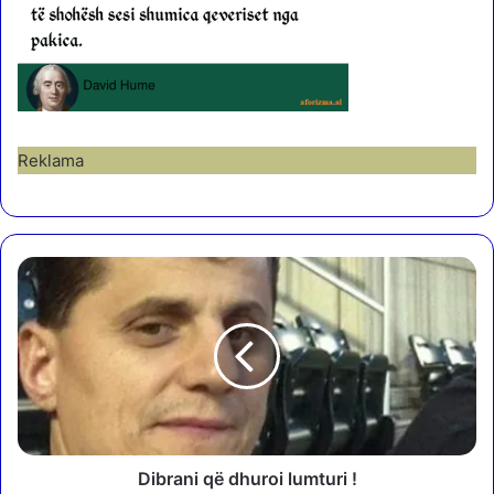
Reklama
D
i
b
r
a
n
i
q
ë
d
Dibrani që dhuroi lumturi !