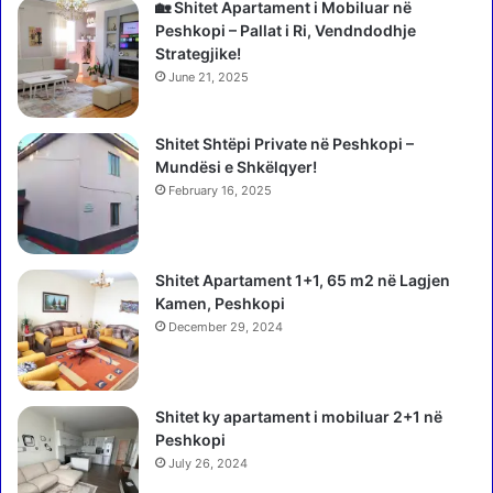
ë
n
🏡 Shitet Apartament i Mobiluar në
F
a
Peshkopi – Pallat i Ri, Vendndodhje
u
u
Strategjike!
s
t
June 21, 2025
h
o
ë
r
K
Shitet Shtëpi Private në Peshkopi –
i
r
Mundësi e Shkëlqyer!
n
u
:
February 16, 2025
j
P
ë
l
a
Shitet Apartament 1+1, 65 m2 në Lagjen
g
Kamen, Peshkopi
o
December 29, 2024
s
i
m
e
Shitet ky apartament i mobiluar 2+1 në
t
Peshkopi
h
July 26, 2024
i
k