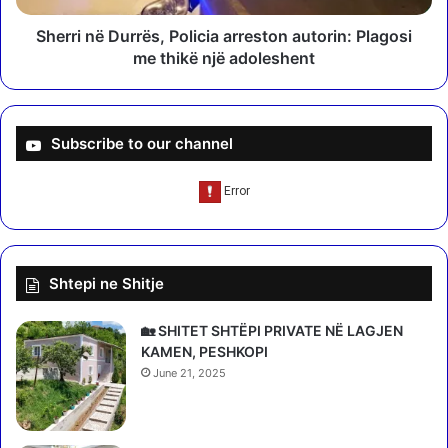
a
D
g
u
Sherri në Durrës, Policia arreston autorin: Plagosi
a
r
me thikë një adoleshent
z
r
i
ë
n
s
a
,
Subscribe to our channel
e
P
n
o
j
l
ë
i
m
c
o
i
Shtepi ne Shitje
b
a
i
a
l
r
🏡 SHITET SHTËPI PRIVATE NË LAGJEN
e
r
KAMEN, PESHKOPI
r
e
June 21, 2025
i
s
e
t
n
o