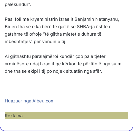
palëkundur”.
Pasi foli me kryeministrin izraelit Benjamin Netanyahu,
Biden tha se e ka bërë të qartë se SHBA-ja është e
gatshme të ofrojë “të gjitha mjetet e duhura të
mbështetjes” për vendin e tij.
Ai gjithashtu paralajmëroi kundër çdo pale tjetër
armiqësore ndaj Izraelit që kërkon të përfitojë nga sulmi
dhe tha se ekipi i tij po ndjek situatën nga afër.
Huazuar nga Albeu.com
Reklama