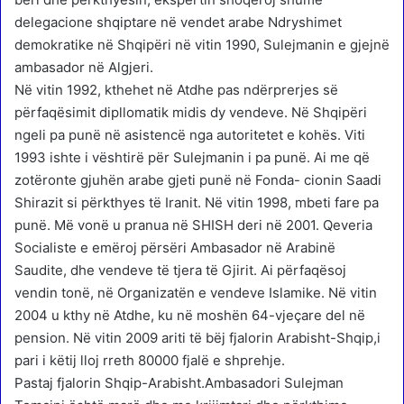
delegacione shqiptare në vendet arabe Ndryshimet
demokratike në Shqipëri në vitin 1990, Sulejmanin e gjejnë
ambasador në Algjeri.
Në vitin 1992, kthehet në Atdhe pas ndërprerjes së
përfaqësimit dipllomatik midis dy vendeve. Në Shqipëri
ngeli pa punë në asistencë nga autoritetet e kohës. Viti
1993 ishte i vështirë për Sulejmanin i pa punë. Ai me që
zotëronte gjuhën arabe gjeti punë në Fonda- cionin Saadi
Shirazit si përkthyes të Iranit. Në vitin 1998, mbeti fare pa
punë. Më vonë u pranua në SHISH deri në 2001. Qeveria
Socialiste e emëroj përsëri Ambasador në Arabinë
Saudite, dhe vendeve të tjera të Gjirit. Ai përfaqësoj
vendin tonë, në Organizatën e vendeve Islamike. Në vitin
2004 u kthy në Atdhe, ku në moshën 64-vjeçare del në
pension. Në vitin 2009 ariti të bëj fjalorin Arabisht-Shqip,i
pari i këtij lloj rreth 80000 fjalë e shprehje.
Pastaj fjalorin Shqip-Arabisht.Ambasadori Sulejman