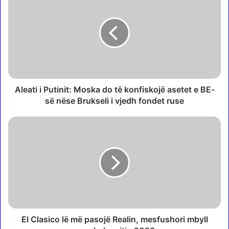
l
e
a
t
i
i
P
u
t
Aleati i Putinit: Moska do të konfiskojë asetet e BE-
i
së nëse Brukseli i vjedh fondet ruse
n
i
E
t
l
:
C
M
l
o
a
s
s
k
i
a
c
d
o
o
l
El Clasico lë më pasojë Realin, mesfushori mbyll
t
ë