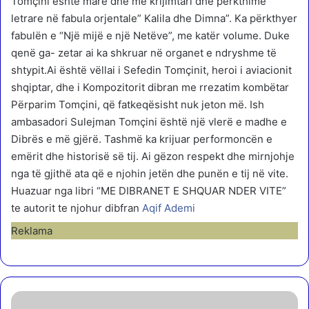
Tomçini është marë dhe me krijimtari dhe përkthime
letrare në fabula orjentale” Kalila dhe Dimna”. Ka përkthyer
fabulën e “Një mijë e një Netëve”, me katër volume. Duke
qenë ga- zetar ai ka shkruar në organet e ndryshme të
shtypit.Ai është vëllai i Sefedin Tomçinit, heroi i aviacionit
shqiptar, dhe i Kompozitorit dibran me rrezatim kombëtar
Përparim Tomçini, që fatkeqësisht nuk jeton më. Ish
ambasadori Sulejman Tomçini është një vlerë e madhe e
Dibrës e më gjërë. Tashmë ka krijuar performoncën e
emërit dhe historisë së tij. Ai gëzon respekt dhe mirnjohje
nga të gjithë ata që e njohin jetën dhe punën e tij në vite.
Huazuar nga libri “ME DIBRANET E SHQUAR NDER VITE”
te autorit te njohur dibfran
Aqif Ademi
Reklama
A