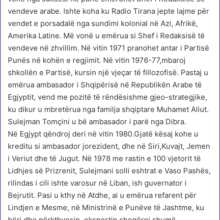
vendeve arabe. Ishte koha ku Radio Tirana jepte lajme për
vendet e porsadalë nga sundimi kolonial në Azi, Afrikë,
Amerika Latine. Më vonë u emërua si Shef i Redaksisë të
vendeve në zhvillim. Në vitin 1971 pranohet antar i Partisë
Punës në kohën e regjimit. Në vitin 1976-77,mbaroj
shkollën e Partisë, kursin një vjeçar të fillozofisë. Pastaj u
emërua ambasador i Shqipërisë në Republikën Arabe të
Egjyptit, vend me pozitë të rëndësishme gjeo-strategjike,
ku dikur u mbretërua nga familja shqiptare Muhamet Aliut.
Sulejman Tomçini u bë ambasador i parë nga Dibra.
Në Egjypt qëndroj deri në vitin 1980.Gjatë kësaj kohe u
kreditu si ambasador jorezident, dhe në Siri,Kuvajt, Jemen
i Veriut dhe të Jugut. Në 1978 me rastin e 100 vjetorit të
Lidhjes së Prizrenit, Sulejmani solli eshtrat e Vaso Pashës,
rilindas i cili ishte varosur në Liban, ish guvernator i
Bejrutit. Pasi u kthy në Atdhe, ai u emërua refarent për
Lindjen e Mesme, në Ministrinë e Punëve të Jashtme, ku
bëri dhe përkthyesin, ekspertin shoqëroj shumë