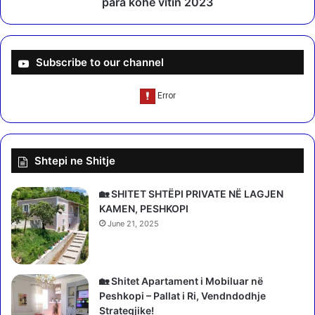
para kohe vitin 2023
ë
m
k
ë
o
p
n
a
Subscribe to our channel
f
s
i
o
s
j
k
ë
o
R
j
e
Shtepi ne Shitje
ë
a
a
l
s
i
🏡 SHITET SHTËPI PRIVATE NË LAGJEN
e
n
KAMEN, PESHKOPI
t
,
June 21, 2025
e
m
t
e
e
s
B
f
🏡 Shitet Apartament i Mobiluar në
E
u
Peshkopi – Pallat i Ri, Vendndodhje
-
s
Strategjike!