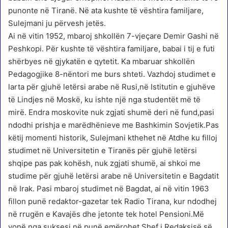
punonte në Tiranë. Në ata kushte të vështira familjare,
Sulejmani ju përvesh jetës.
Ai në vitin 1952, mbaroj shkollën 7-vjeçare Demir Gashi në
Peshkopi. Për kushte të vështira familjare, babai i tij e futi
shërbyes në gjykatën e qytetit. Ka mbaruar shkollën
Pedagogjike 8-nëntori me burs shteti. Vazhdoj studimet e
larta për gjuhë letërsi arabe në Rusi,në Istitutin e gjuhëve
të Lindjes në Moskë, ku ishte një nga studentët më të
mirë. Endra moskovite nuk zgjati shumë deri në fund,pasi
ndodhi prishja e marëdhënieve me Bashkimin Sovjetik.Pas
këtij momenti historik, Sulejmani kthehet në Atdhe ku filloj
studimet në Universitetin e Tiranës për gjuhë letërsi
shqipe pas pak kohësh, nuk zgjati shumë, ai shkoi me
studime për gjuhë letërsi arabe në Universitetin e Bagdatit
në Irak. Pasi mbaroj studimet në Bagdat, ai në vitin 1963
fillon punë redaktor-gazetar tek Radio Tirana, kur ndodhej
në rrugën e Kavajës dhe jetonte tek hotel Pensioni.Më
vonë nga suksesi në punë emërohet Shef i Redaksisë së