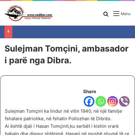
Search for
Menu
Sulejman Tomçini, ambasador
i parë nga Dibra.
Share
Sulejman Tomçini ka lindur në vitin 1940, në një familje
fshatare patriotike, në fshatin Pollozhan të Dibrës.
Ai është djali i Hasan Tomçinit,ku serbët i kishin vrarë
babain dhe djegur shtëpinë. Hasani në moshë shumë të re