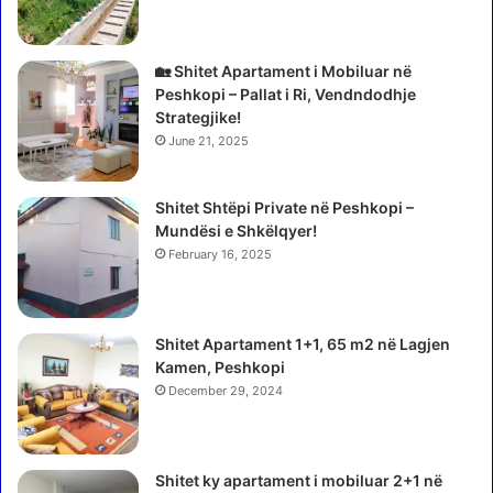
j
h
z
e
a
k
e
🏡 Shitet Apartament i Mobiluar në
s
a
Peshkopi – Pallat i Ri, Vendndodhje
o
k
Strategjike!
n
t
June 21, 2025
s
o
e
r
ë
Shitet Shtëpi Private në Peshkopi –
i
s
Mundësi e Shkëlqyer!
t
h
t
February 16, 2025
t
ë
ë
n
i
j
Shitet Apartament 1+1, 65 m2 në Lagjen
g
o
Kamen, Peshkopi
a
h
t
December 29, 2024
u
s
r
h
h
ë
o
Shitet ky apartament i mobiluar 2+1 në
m
l