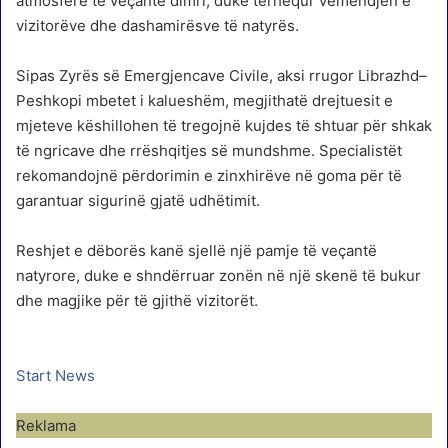
atmosferë të veçantë dimri, duke tërhequr vëmendjen e
vizitorëve dhe dashamirësve të natyrës.
Sipas Zyrës së Emergjencave Civile, aksi rrugor Librazhd–
Peshkopi mbetet i kalueshëm, megjithatë drejtuesit e
mjeteve këshillohen të tregojnë kujdes të shtuar për shkak
të ngricave dhe rrëshqitjes së mundshme. Specialistët
rekomandojnë përdorimin e zinxhirëve në goma për të
garantuar sigurinë gjatë udhëtimit.
Reshjet e dëborës kanë sjellë një pamje të veçantë
natyrore, duke e shndërruar zonën në një skenë të bukur
dhe magjike për të gjithë vizitorët.
Start News
Reklama