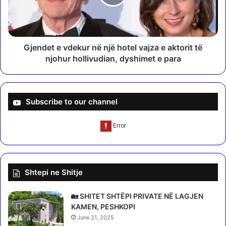
p
e
r
t
e
e
s
v
i
d
Gjendet e vdekur në një hotel vajza e aktorit të
d
e
njohur hollivudian, dyshimet e para
e
k
n
u
t
r
i
n
Subscribe to our channel
i
ë
V
n
e
j
n
ë
e
h
z
o
Shtepi ne Shitje
u
t
e
e
l
l
🏡 SHITET SHTËPI PRIVATE NË LAGJEN
ë
v
KAMEN, PESHKOPI
s
a
June 21, 2025
t