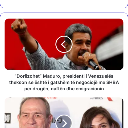
“
D
o
r
ë
z
o
h
e
t
“Dorëzohet” Maduro, presidenti i Venezuelës
”
thekson se është i gatshëm të negociojë me SHBA
M
për drogën, naftën dhe emigracionin
a
d
G
u
j
r
e
o
n
,
d