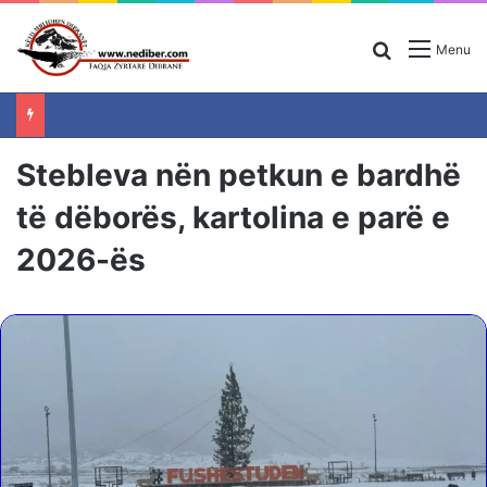
Search for
Menu
Stebleva nën petkun e bardhë
të dëborës, kartolina e parë e
2026-ës