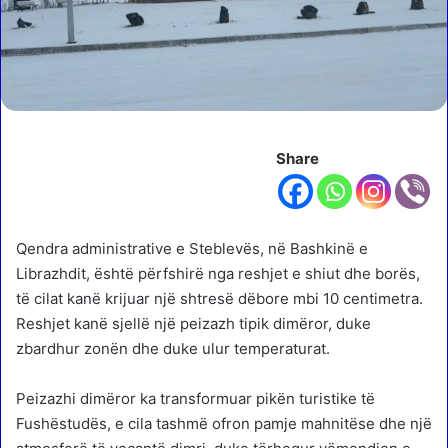
Share
Qendra administrative e Steblevës, në Bashkinë e
Librazhdit, është përfshirë nga reshjet e shiut dhe borës,
të cilat kanë krijuar një shtresë dëbore mbi 10 centimetra.
Reshjet kanë sjellë një peizazh tipik dimëror, duke
zbardhur zonën dhe duke ulur temperaturat.
Peizazhi dimëror ka transformuar pikën turistike të
Fushëstudës, e cila tashmë ofron pamje mahnitëse dhe një