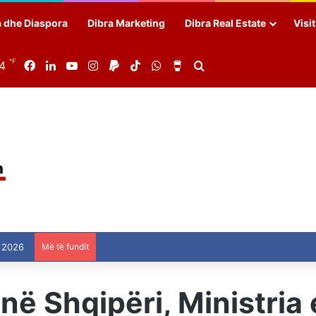
a dhe Diaspora
Dibra Marketing
Dibra Real Estate
Visi
℉
84
Facebook
LinkedIn
YouTube
Instagram
Paypal
TikTok
WhatsApp
Buy Me a Coffee
Search for
 2026
Më të fundit
 në Shqipëri, Ministria 