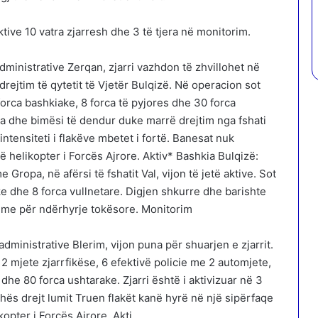
ktive 10 vatra zjarresh dhe 3 të tjera në monitorim.
dministrative Zerqan, zjarri vazhdon të zhvillohet në
rejtim të qytetit të Vjetër Bulqizë. Në operacion sot
orca bashkiake, 8 forca të pyjores dhe 30 forca
arta dhe bimësi të dendur duke marrë drejtim nga fshati
ntensiteti i flakëve mbetet i fortë. Banesat nuk
 helikopter i Forcës Ajrore. Aktiv* Bashkia Bulqizë:
Gropa, në afërsi të fshatit Val, vijon të jetë aktive. Sot
e dhe 8 forca vullnetare. Digjen shkurre dhe barishte
shme për ndërhyrje tokësore. Monitorim
dministrative Blerim, vijon puna për shuarjen e zjarrit.
2 mjete zjarrfikëse, 6 efektivë policie me 2 automjete,
dhe 80 forca ushtarake. Zjarri është i aktivizuar në 3
ës drejt lumit Truen flakët kanë hyrë në një sipërfaqe
opter i Forcës Ajrore. Akti