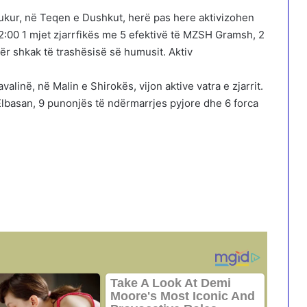
ukur, në Teqen e Dushkut, herë pas here aktivizohen
12:00 1 mjet zjarrfikës me 5 efektivë të MZSH Gramsh, 2
për shkak të trashësisë së humusit. Aktiv
alinë, në Malin e Shirokës, vijon aktive vatra e zjarrit.
lbasan, 9 punonjës të ndërmarrjes pyjore dhe 6 forca