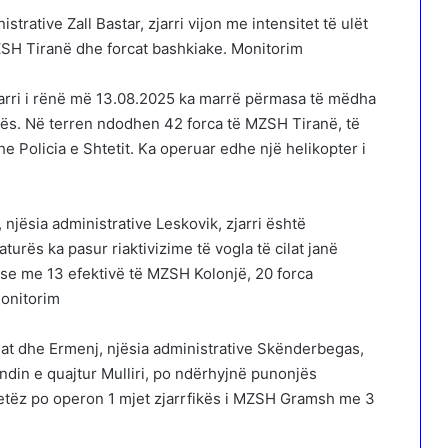
trative Zall Bastar, zjarri vijon me intensitet të ulët
SH Tiranë dhe forcat bashkiake. Monitorim
jarri i rënë më 13.08.2025 ka marrë përmasa të mëdha
zës. Në terren ndodhen 42 forca të MZSH Tiranë, të
e Policia e Shtetit. Ka operuar edhe një helikopter i
njësia administrative Leskovik, zjarri është
turës ka pasur riaktivizime të vogla të cilat janë
ëse me 13 efektivë të MZSH Kolonjë, 20 forca
Monitorim
jat dhe Ermenj, njësia administrative Skënderbegas,
 vendin e quajtur Mulliri, po ndërhyjnë punonjës
letëz po operon 1 mjet zjarrfikës i MZSH Gramsh me 3