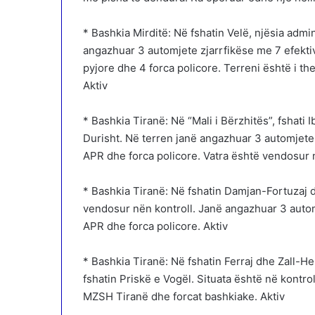
* Bashkia Mirditë: Në fshatin Velë, njësia admin
angazhuar 3 automjete zjarrfikëse me 7 efektiv
pyjore dhe 4 forca policore. Terreni është i t
Aktiv
* Bashkia Tiranë: Në “Mali i Bërzhitës”, fshati I
Durisht. Në terren janë angazhuar 3 automjete 
APR dhe forca policore. Vatra është vendosur n
* Bashkia Tiranë: Në fshatin Damjan-Fortuzaj dh
vendosur nën kontroll. Janë angazhuar 3 autom
APR dhe forca policore. Aktiv
* Bashkia Tiranë: Në fshatin Ferraj dhe Zall-Her
fshatin Priskë e Vogël. Situata është në kontro
MZSH Tiranë dhe forcat bashkiake. Aktiv