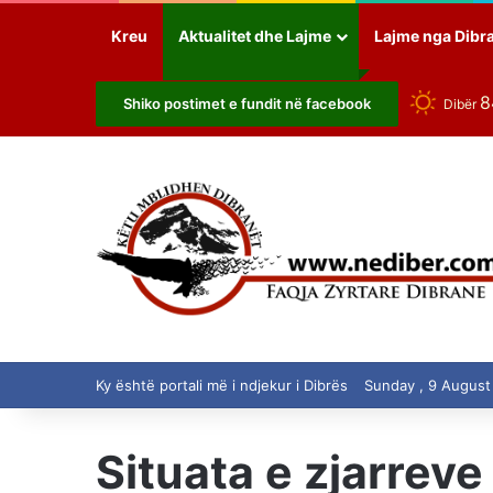
Kreu
Aktualitet dhe Lajme
Lajme nga Dibr
Shiko postimet e fundit në facebook
Dibër
Ky është portali më i ndjekur i Dibrës
Sunday , 9 August
Situata e zjarreve