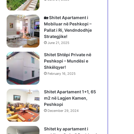
🏡 Shitet Apartament i
Mobiluar në Peshkopi –
Pallat i Ri, Vendndodhje
Strategjike!
June 21, 2025
Shitet Shtëpi Private në
Peshkopi – Mundësi e
Shkëlqyer!
February 16, 2025
Shitet Apartament 1+1, 65
m2 në Lagjen Kamen,
Peshkopi
December 29, 2024
Shitet ky apartament i