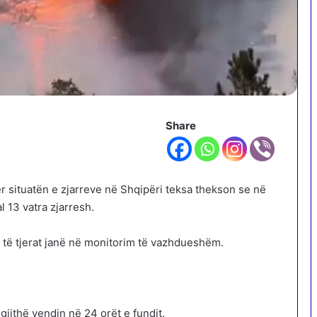
Share
ër situatën e zjarreve në Shqipëri teksa thekson se në
l 13 vatra zjarresh.
3 të tjerat janë në monitorim të vazhdueshëm.
 gjithë vendin në 24 orët e fundit.