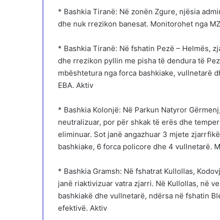
* Bashkia Tiranë: Në zonën Zgure, njësia adminis
dhe nuk rrezikon banesat. Monitorohet nga MZ
* Bashkia Tiranë: Në fshatin Pezë – Helmës, z
dhe rrezikon pyllin me pisha të dendura të Pe
mbështetura nga forca bashkiake, vullnetarë dh
EBA. Aktiv
* Bashkia Kolonjë: Në Parkun Natyror Gërmenj, 
neutralizuar, por për shkak të erës dhe tempera
eliminuar. Sot janë angazhuar 3 mjete zjarrfik
bashkiake, 6 forca policore dhe 4 vullnetarë. 
* Bashkia Gramsh: Në fshatrat Kullollas, Kodov
janë riaktivizuar vatra zjarri. Në Kullollas, në
bashkiakë dhe vullnetarë, ndërsa në fshatin B
efektivë. Aktiv