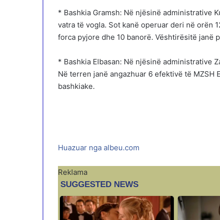
* Bashkia Gramsh: Në njësinë administrative K
vatra të vogla. Sot kanë operuar deri në orën 
forca pyjore dhe 10 banorë. Vështirësitë janë 
* Bashkia Elbasan: Në njësinë administrative Zav
Në terren janë angazhuar 6 efektivë të MZSH E
bashkiake.
Huazuar nga albeu.com
Reklama