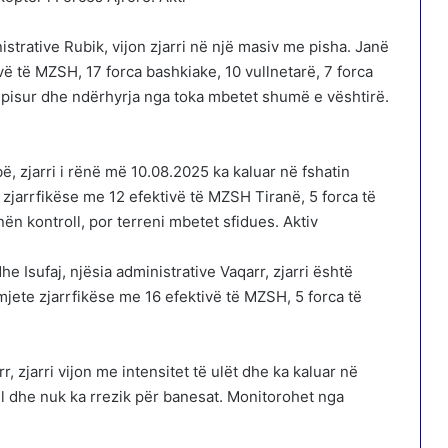
istrative Rubik, vijon zjarri në një masiv me pisha. Janë
ë të MZSH, 17 forca bashkiake, 10 vullnetarë, 7 forca
hepisur dhe ndërhyrja nga toka mbetet shumë e vështirë.
bë, zjarri i rënë më 10.08.2025 ka kaluar në fshatin
zjarrfikëse me 12 efektivë të MZSH Tiranë, 5 forca të
ën kontroll, por terreni mbetet sfidues. Aktiv
e Isufaj, njësia administrative Vaqarr, zjarri është
jete zjarrfikëse me 16 efektivë të MZSH, 5 forca të
r, zjarri vijon me intensitet të ulët dhe ka kaluar në
ll dhe nuk ka rrezik për banesat. Monitorohet nga