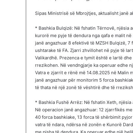
Sipas Ministrisë së Mbrojtjes, aktualisht janë a
* Bashkia Bulqizë: Në fshatin Tërnovë, njësia a
kurorë me pyje të dendura nga qafa e malit në d
janë angazhuar 8 efektivë të MZSH Bulqizë, 7 f
ushtarake të FA. Zjarri zhvillohet në pyje të l
Valikardhë. Prezenca e tymit është e lartë dhe i
rrezikohen. Në vendngjarje ka operuar edhe një
Vatra e zjarrit e rënë më 14.08.2025 në Malin me 
janë angazhuar për monitorim 5 forca bashkiak
të thata në një zonë të vështirë dhe të rrezik
* Bashkia Fushë Arrëz: Në fshatin Xeth, njësia a
Në operacion janë angazhuar: 12 zjarrfikës me 
40 forca bashkiake, 13 forca të shërbimit pyjor 
vatra të ndara, ndërsa në zonën e Kunorë Dardh
me pisha të dendura. Ka operuar edhe një helik