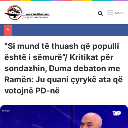
Search for
Menu
“Si mund të thuash që populli
është i sëmurë”/ Kritikat për
sondazhin, Duma debaton me
Ramën: Ju quani çyrykë ata që
votojnë PD-në