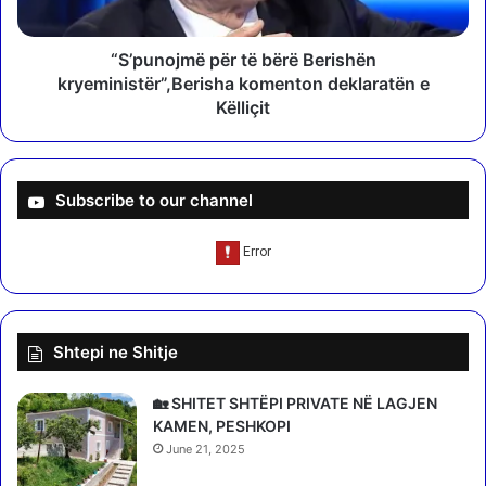
t
j
o
m
r
ë
“S’punojmë për të bërë Berishën
i
p
kryeministër”,Berisha komenton deklaratën e
n
ë
Këlliçit
:
r
K
t
y
ë
v
b
Subscribe to our channel
i
ë
t
r
i
ë
k
B
a
e
p
r
Shtepi ne Shitje
a
i
s
s
ë
h
🏡 SHITET SHTËPI PRIVATE NË LAGJEN
k
ë
KAMEN, PESHKOPI
r
n
June 21, 2025
e
k