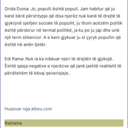
Grida Duma: Jo, populli është popull. Jam habitur që ju
kanë bërë përshtypje që disa njerëz nuk kanë të drejtë të
gjykojnë sjelljen sociale të popullit, ju thoni autizëm politik
është përdorur në termat politikë, ja ku po ju jap dhe unë
një term shkencor. A e keni gjykuar ju si çyryk popullin që
është në anën tjetër.
Edi Rama: Nuk ia ka ndaluar njeri të drejtën të gjykojë.
Është qasja negative e njerëzve që janë jashtë realitetit të
përditshëm të kësaj qeverisjeje.
Huazuar nga albeu.com
Reklama