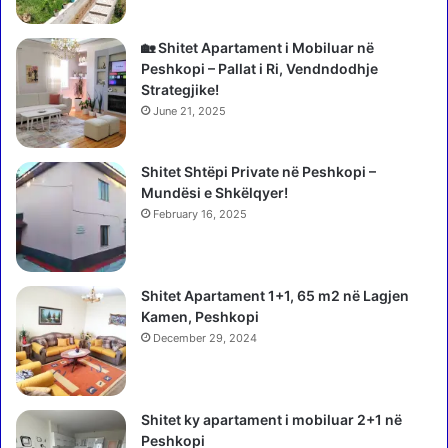
j
r
t
y
…
e
🏡 Shitet Apartament i Mobiluar në
m
Peshkopi – Pallat i Ri, Vendndodhje
i
Strategjike!
n
June 21, 2025
i
s
Shitet Shtëpi Private në Peshkopi –
t
Mundësi e Shkëlqyer!
ë
r
February 16, 2025
”
,
B
Shitet Apartament 1+1, 65 m2 në Lagjen
e
Kamen, Peshkopi
r
December 29, 2024
i
s
h
a
Shitet ky apartament i mobiluar 2+1 në
k
Peshkopi
o