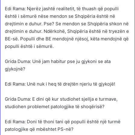
Edi Rama: Njerëz jashtë realitetit, të thuash që populli
është i sëmurë nëse mendon se Shqipëria është në
drejtimin e duhur. Pse? Se mendon se Shqipëria shkon në
drejtimin e duhur. Ndërkohë, Shqipëria është në tryezën e
BE-së. Populli dhe BE mendojnë njësoj, këta mendojnë që
populli është i sëmurë.
Grida Duma: Unë jam habitur pse ju gjykoni se ata
gjykojnë?
Edi Rama: Unë nuk i heq të drejtën njeriu të gjykojë!
Grida Duma: E dini që kur studiohet sjellja e turmave,
studiohen problemet patologjike të shoqërisë?
Edi Rama: Doni të thoni tani që populli është një turmë
patologjike që mbështet PS-në?