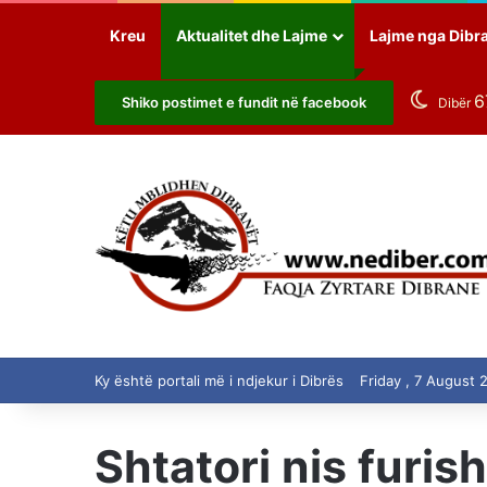
Kreu
Aktualitet dhe Lajme
Lajme nga Dibr
6
Shiko postimet e fundit në facebook
Dibër
Ky është portali më i ndjekur i Dibrës
Friday , 7 August 
Shtatori nis furis