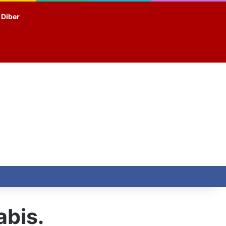
t Diber
abis.