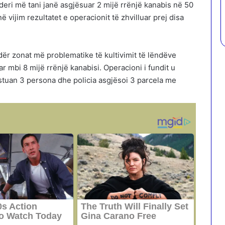
deri më tani janë asgjësuar 2 mijë rrënjë kanabis në 50
ë vijim rezultatet e operacionit të zhvilluar prej disa
r zonat më problematike të kultivimit të lëndëve
ar mbi 8 mijë rrënjë kanabisi. Operacioni i fundit u
stuan 3 persona dhe policia asgjësoi 3 parcela me