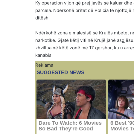
Ky operacion vijon që prej javës së kaluar dhe 
parcela. Ndërkohë pritet që Policia të njoftojë n
ditësh.
Ndërkohë zona e malësisë së Krujës mbetet ndë
narkotike. Gjatë këtij viti në Krujë janë asgjësu
zhvillua në këtë zonë më 17 qershor, ku u arre
kanabis
Reklama