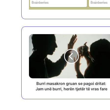
B
u
r
r
i
m
a
s
a
k
Burri masakron gruan se pagoi dritat:
r
Jam unë burri, herën tjetër të vras fare
o
n
g
r