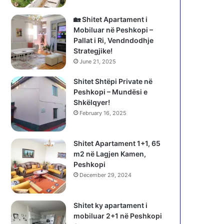
🏡 Shitet Apartament i
Mobiluar në Peshkopi –
Pallat i Ri, Vendndodhje
Strategjike!
June 21, 2025
Shitet Shtëpi Private në
Peshkopi – Mundësi e
Shkëlqyer!
February 16, 2025
Shitet Apartament 1+1, 65
m2 në Lagjen Kamen,
Peshkopi
December 29, 2024
Shitet ky apartament i
mobiluar 2+1 në Peshkopi