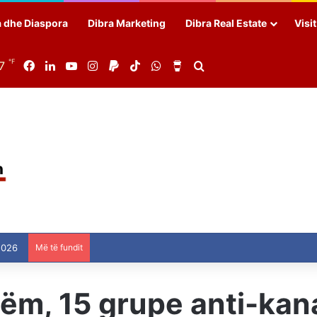
a dhe Diaspora
Dibra Marketing
Dibra Real Estate
Visi
℉
7
Facebook
LinkedIn
YouTube
Instagram
Paypal
TikTok
WhatsApp
Buy Me a Coffee
Search for
2026
Më të fundit
hëm, 15 grupe anti-kan