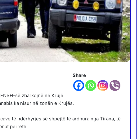
Share
të FNSH-së zbarkojnë në Krujë
anabis ka nisur në zonën e Krujës.
cave të ndërhyrjes së shpejtë të ardhura nga Tirana, të
onat perreth.