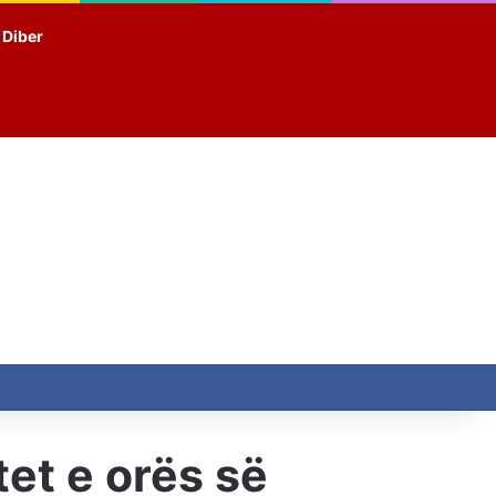
t Diber
et e orës së