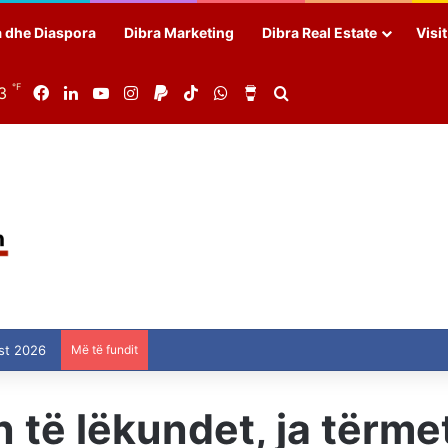
a dhe Diaspora
Dibra Marketing
Dibra Real Estate
Visi
℉
3
Facebook
LinkedIn
YouTube
Instagram
Paypal
TikTok
WhatsApp
Buy Me a Coffee
Search for
st 2026
Më të fundit
 të lëkundet, ja tërmet