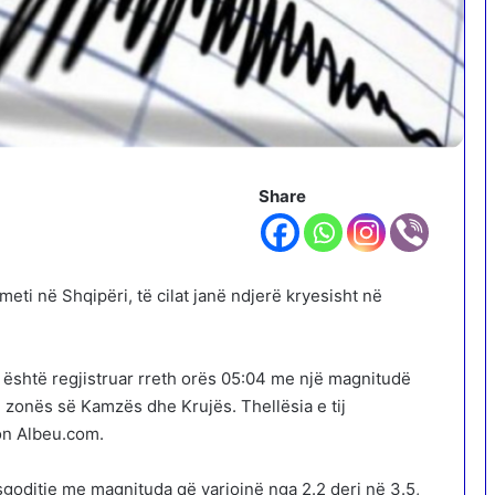
Share
eti në Shqipëri, të cilat janë ndjerë kryesisht në
 është regjistruar rreth orës 05:04 me një magnitudë
 zonës së Kamzës dhe Krujës. Thellësia e tij
on Albeu.com.
asgoditje me magnituda që variojnë nga 2.2 deri në 3.5,