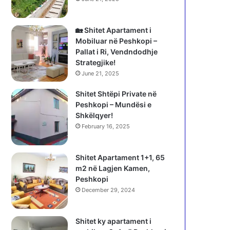
🏡 Shitet Apartament i
Mobiluar në Peshkopi –
Pallat i Ri, Vendndodhje
Strategjike!
June 21, 2025
Shitet Shtëpi Private në
Peshkopi – Mundësi e
Shkëlqyer!
February 16, 2025
Shitet Apartament 1+1, 65
m2 në Lagjen Kamen,
Peshkopi
December 29, 2024
Shitet ky apartament i