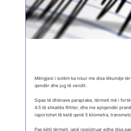
Mëngjesi i sotëm ka nisur me disa lëkundje tërm
qendër dhe jug të vendit.
Sipas të dhënave paraprake, tërmeti më i fortë
4.5 të shkallës Rihter, dhe me epiqendër pranë
raportohet të ketë qenë 5 kilometra, transmet
Pas këtij tërmeti, janë regjistruar edhe disa p