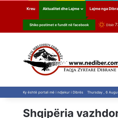
Kreu
Aktualitet dhe Lajme
Lajme nga Dibr
7
Shiko postimet e fundit në facebook
Dibër
Ky është portali më i ndjekur i Dibrës
Thursday , 6 Augu
Shqipëria vazhdon