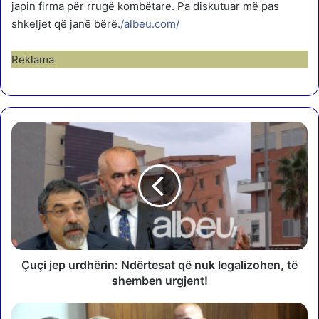
japin firma për rrugë kombëtare. Pa diskutuar më pas
shkeljet që janë bërë.
/albeu.com/
Reklama
Ç
u
ç
i
j
e
p
u
r
d
Çuçi jep urdhërin: Ndërtesat që nuk legalizohen, të
h
shemben urgjent!
ë
r
C