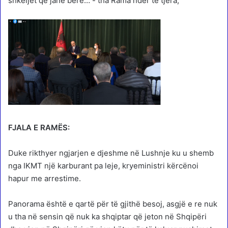
shkeljet që janë bërë…”- tha Rama ndër të tjera,
FJALA E RAMËS:
Duke rikthyer ngjarjen e djeshme në Lushnje ku u shemb
nga IKMT një karburant pa leje, kryeministri kërcënoi
hapur me arrestime.
Panorama është e qartë për të gjithë besoj, asgjë e re nuk
u tha në sensin që nuk ka shqiptar që jeton në Shqipëri