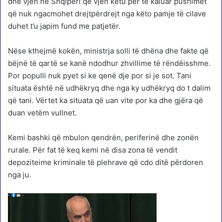
dhe vjen në Shqipëri që vjen këtu për të kaluar pushimet
që nuk ngacmohet drejtpërdrejt nga këto pamje të cilave
duhet t’u japim fund me patjetër.
Nëse kthejmë kokën, ministrja solli të dhëna dhe fakte që
bëjnë të qartë se kanë ndodhur zhvillime të rëndëisshme.
Por populli nuk pyet si ke qenë dje por si je sot. Tani
situata është në udhëkryq dhe nga ky udhëkryq do t dalim
që tani. Vërtet ka situata që uan vite por ka dhe gjëra që
duan vetëm vullnet.
Kemi bashki që mbulon qendrën, periferinë dhe zonën
rurale. Për fat të keq kemi në disa zona të vendit
depoziteime kriminale të plehrave që cdo ditë përdoren
nga ju.