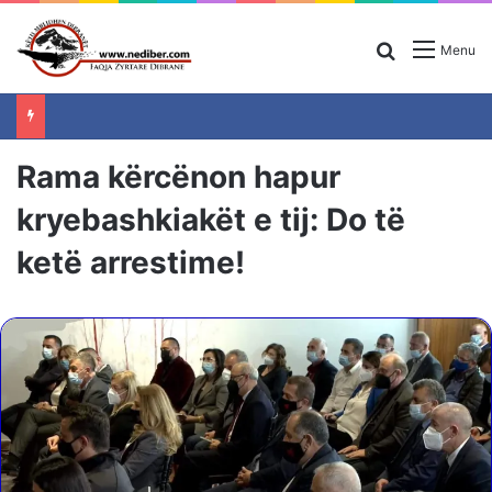
Search for
Menu
Rama kërcënon hapur
kryebashkiakët e tij: Do të
ketë arrestime!