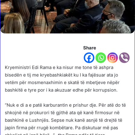
Share
Kryeministri Edi Rama e ka nisur me tone të ashpra
bisedën e tij me kryebashkiakët ku I ka fajësuar ata jo
vetëm për mosmenaxhimin e skatë të mbetjeve nëpër
bashkitë e tyre por i ka akuzuar edhe për korrupsion.
“Nuk e di a e patë karburantin e prishur dje. Për atë do të
shkojnë në prokurori të gjithë ata që kanë firmosur në
bashkinë e Lushnjës. Sepse nuk kanë asnjë të drejtë të
japin firma për rrugë kombëtare. Pa diskutuar më pas