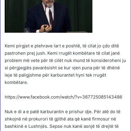
Kemi pirgjet e plehrave lart e poshtë, të cilat jo çdo ditë
pastrohen prej jush. Kemi rrugët kombëtare të cilat janë
problem më vete për të cilët nuk mund të konsideroheni ju
si përgjegjës pavarësisht se kur vjen puna për të dhënë
leje të paligjshme për karburantet hyni tek rrugët
kombëtare.
https://www.facebook.com/watch/?v=367725085143486
Nuk e di a e patë karburantin e prishur dje. Për atë do të
shkojnë në prokurori të gjithë ata që kanë firmosur në
bashkinë e Lushnjës. Sepse nuk kanë asnjë të drejtë të