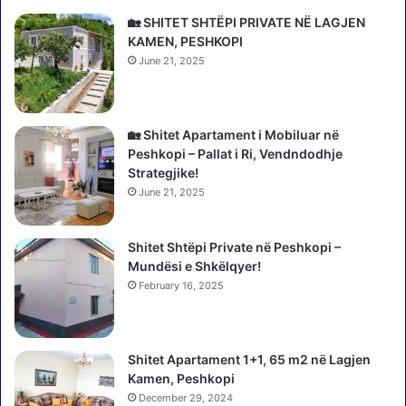
s
i
h
🏡 SHITET SHTËPI PRIVATE NË LAGJEN
z
t
KAMEN, PESHKOPI
o
u
June 21, 2025
h
a
e
n
n
m
,
e
🏡 Shitet Apartament i Mobiluar në
t
m
Peshkopi – Pallat i Ri, Vendndodhje
ë
b
Strategjike!
s
e
June 21, 2025
h
t
e
j
m
Shitet Shtëpi Private në Peshkopi –
e
b
Mundësi e Shkëlqyer!
t
e
?
February 16, 2025
n
R
u
a
r
m
Shitet Apartament 1+1, 65 m2 në Lagjen
g
a
Kamen, Peshkopi
j
:
e
December 29, 2024
F