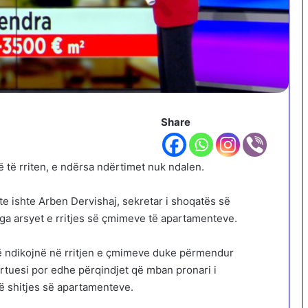
Share
 të rriten, e ndërsa ndërtimet nuk ndalen.
nte ishte Arben Dervishaj, sekretar i shoqatës së
nga arsyet e rritjes së çmimeve të apartamenteve.
 që ndikojnë në rritjen e çmimeve duke përmendur
ërtuesi por edhe përqindjet që mban pronari i
 të shitjes së apartamenteve.