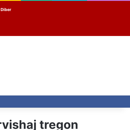
t Diber
vishaj tregon