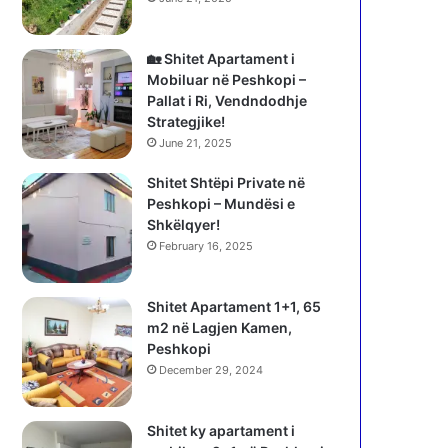
🏡 Shitet Apartament i
Mobiluar në Peshkopi –
Pallat i Ri, Vendndodhje
Strategjike!
June 21, 2025
Shitet Shtëpi Private në
Peshkopi – Mundësi e
Shkëlqyer!
February 16, 2025
Shitet Apartament 1+1, 65
m2 në Lagjen Kamen,
Peshkopi
December 29, 2024
Shitet ky apartament i