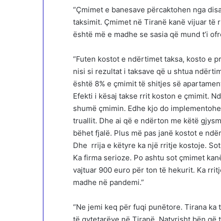
“Çmimet e banesave përcaktohen nga disa fa
taksimit. Çmimet në Tiranë kanë vijuar të
është më e madhe se sasia që mund t’i ofr
“Futen kostot e ndërtimet taksa, kosto e prona
nisi si rezultat i taksave që u shtua ndërt
është 8% e çmimit të shitjes së apartamenti
Efekti i kësaj takse rrit koston e çmimit. 
shumë çmimin. Edhe kjo do implementohet.
truallit. Dhe ai që e ndërton me këtë gjysm
bëhet fjalë. Plus më pas janë kostot e ndërti
Dhe rrija e këtyre ka një rritje kostoje. 
Ka firma serioze. Po ashtu sot çmimet kan
vajtuar 900 euro për ton të hekurit. Ka rritj
madhe në pandemi.”
“Ne jemi keq për fuqi punëtore. Tirana ka 
të qytetarëve në Tiranë. Natyrisht bën që 