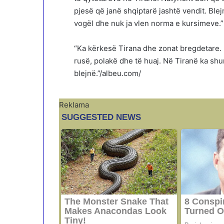
pjesë që janë shqiptarë jashtë vendit. Ble
vogël dhe nuk ja vlen norma e kursimeve.”
“Ka kërkesë Tirana dhe zonat bregdetare. 
rusë, polakë dhe të huaj. Në Tiranë ka shu
blejnë.”/albeu.com/
Reklama