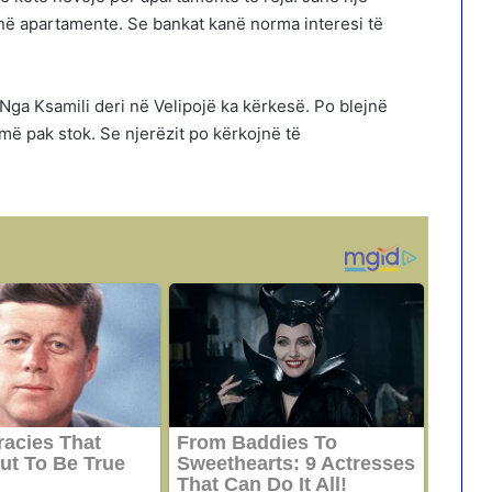
jnë apartamente. Se bankat kanë norma interesi të
Nga Ksamili deri në Velipojë ka kërkesë. Po blejnë
më pak stok. Se njerëzit po kërkojnë të