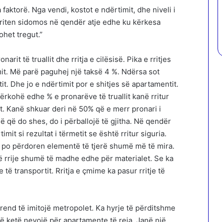
ktorë. Nga vendi, kostot e ndërtimit, dhe niveli i
 rriten sidomos në qendër atje edhe ku kërkesa
ohet tregut.”
rit të truallit dhe rritja e cilësisë. Pika e rritjes
imit. Më parë paguhej një taksë 4 %. Ndërsa sot
t. Dhe jo e ndërtimit por e shitjes së apartamentit.
Ndërkohë edhe % e pronarëve të truallit kanë rritur
 Kanë shkuar deri në 50% që e merr pronari i
ë që do shes, do i përballojë të gjitha. Në qendër
mit si rezultat i tërmetit se është rritur siguria.
Sot po përdoren elementë të tjerë shumë më të mira.
ë rrije shumë të madhe edhe për materialet. Se ka
e të transportit. Rritja e çmime ka pasur rritje të
trend të imitojë metropolet. Ka hyrje të përditshme
të ketë nevojë për apartamente të reja. Janë një