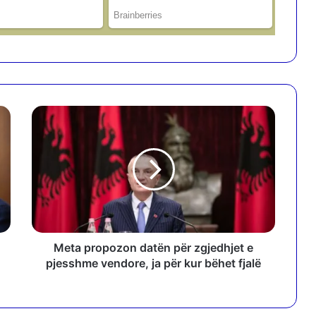
M
e
t
a
p
r
o
p
o
z
Meta propozon datën për zgjedhjet e
o
pjesshme vendore, ja për kur bëhet fjalë
n
d
a