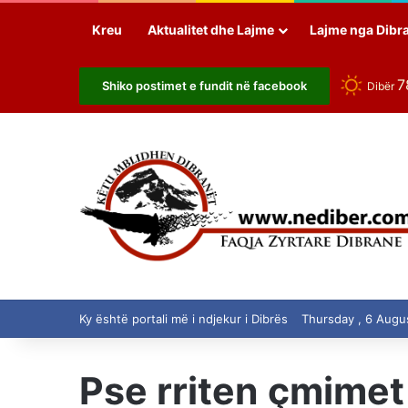
Kreu
Aktualitet dhe Lajme
Lajme nga Dibr
7
Shiko postimet e fundit në facebook
Dibër
Ky është portali më i ndjekur i Dibrës
Thursday , 6 Augu
Pse rriten çmimet