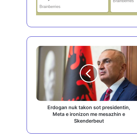
E
r
d
o
g
a
n
n
u
k
Erdogan nuk takon sot presidentin,
t
Meta e ironizon me mesazhin e
a
Skenderbeut
k
o