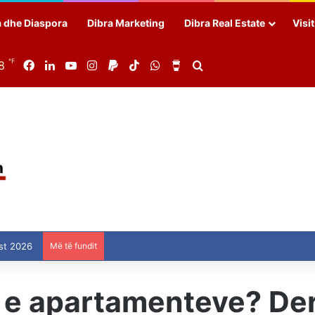
a dhe Diaspora
Dibra Marketing
Dibra Real Estate
Visi
℉
8
Facebook
LinkedIn
YouTube
Instagram
Paypal
TikTok
WhatsApp
Buy Me a Coffee
Search for
st 2026
Më të fundit
 e apartamenteve? Der