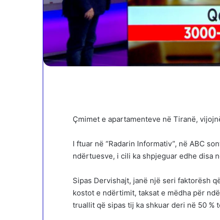
Çmimet e apartamenteve në Tiranë, vijojnë
I ftuar në “Radarin Informativ”, në ABC so
ndërtuesve, i cili ka shpjeguar edhe disa 
Sipas Dervishajt, janë një seri faktorësh
kostot e ndërtimit, taksat e mëdha për nd
truallit që sipas tij ka shkuar deri në 50 %