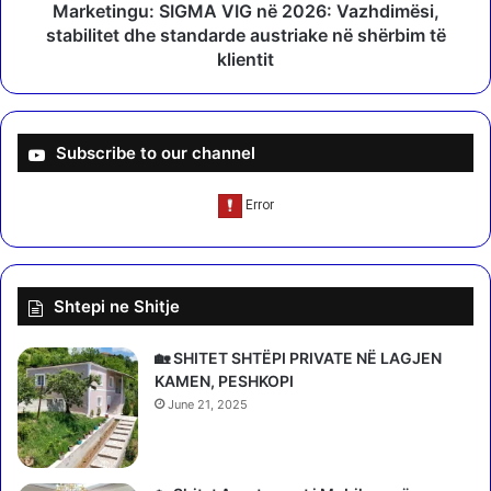
P
/
Marketingu: SIGMA VIG në 2026: Vazhdimësi,
o
F
stabilitet dhe standarde austriake në shërbim të
l
l
klientit
i
e
c
t
i
D
a
o
Subscribe to our channel
e
r
S
i
h
n
t
e
e
l
t
a
i
Shtepi ne Shitje
N
t
d
:
r
🏡 SHITET SHTËPI PRIVATE NË LAGJEN
K
e
KAMEN, PESHKOPI
u
j
June 21, 2025
j
a
d
j
e
,
s
D