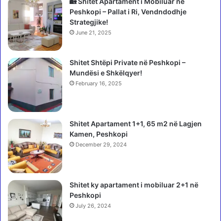
🏡 Shitet Apartament i Mobiluar në
n
r
Peshkopi – Pallat i Ri, Vendndodhje
g
e
Strategjike!
a
j
June 21, 2025
m
t
e
o
s
r
Shitet Shtëpi Private në Peshkopi –
a
e
Mundësi e Shkëlqyer!
z
M
February 16, 2025
h
a
e
r
t
k
m
Shitet Apartament 1+1, 65 m2 në Lagjen
e
a
Kamen, Peshkopi
t
s
i
December 29, 2024
h
n
t
g
r
u
Shitet ky apartament i mobiluar 2+1 në
u
:
Peshkopi
e
S
s
July 26, 2024
I
e
G