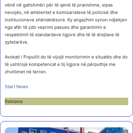
vënë në gatishmëri për të qenë të pranishme, sipas
nevojës, në ambientet e komisariateve të policisë dhe
institucioneve shëndetësore. Ky angazhim synon ndjekjen
nga afër të çdo veprimi pasues dhe garantimin e
respektimit të standardeve ligjore dhe të të drejtave të
qytetarëve.
Avokati i Popullit do të vijojë monitorimin e situatës dhe do
të ushtrojë kompetencat e tij ligjore në përputhje me
zhvillimet në terren.
Start News
Reklama
“