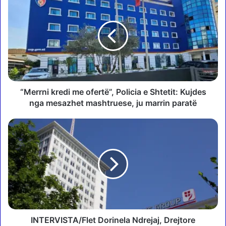
M
e
r
r
n
i
k
r
e
“Merrni kredi me ofertë”, Policia e Shtetit: Kujdes
d
nga mesazhet mashtruese, ju marrin paratë
i
m
I
e
N
o
T
f
E
e
R
r
V
t
I
ë
S
”
T
,
A
INTERVISTA/Flet Dorinela Ndrejaj, Drejtore