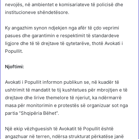
nevojës, në ambientet e komisariateve të policisë dhe
institucioneve shëndetësore.
Ky angazhim synon ndjekjen nga afër të çdo veprimi
pasues dhe garantimin e respektimit të standardeve
ligjore dhe të të drejtave të qytetarëve, thotë Avokati i
Popullit.
Njoftimi:
Avokati i Popullit informon publikun se, në kuadër të
ushtrimit të mandatit te tij kushtetues për mbrojtjen e të
drejtave dhe lirive themelore të njeriut, ka ndërmarrë
masa për monitorimin e protestës së organizuar sot nga
partia “Shqipëria Bëhet”.
Një ekip vëzhguesish të Avokatit të Popullit është
angazhuar në terren, ndërsa strukturat përkatëse janë