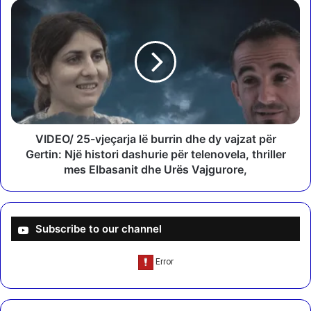
n
V
”
I
/
D
Ç
E
a
O
h
/
e
2
t
5
a
-
s
v
VIDEO/ 25-vjeçarja lë burrin dhe dy vajzat për
f
j
Gertin: Një histori dashurie për telenovela, thriller
a
e
mes Elbasanit dhe Urës Vajgurore,
l
ç
t
a
i
r
n
j
Subscribe to our channel
ë
a
D
l
i
ë
b
b
ë
u
r