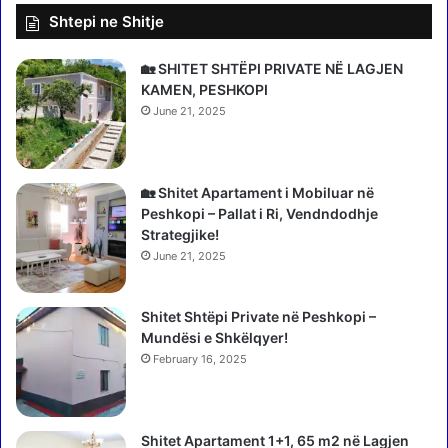
r
Shtepi ne Shitje
,
r
R
i
r
n
🏡 SHITET SHTËPI PRIVATE NË LAGJEN
u
d
KAMEN, PESHKOPI
g
h
June 21, 2025
a
e
e
d
A
y
r
v
🏡 Shitet Apartament i Mobiluar në
b
a
Peshkopi – Pallat i Ri, Vendndodhje
r
j
Strategjike!
i
z
June 21, 2025
t
a
e
t
b
Shitet Shtëpi Private në Peshkopi –
p
l
Mundësi e Shkëlqyer!
ë
l
r
February 16, 2025
o
G
k
e
u
r
Shitet Apartament 1+1, 65 m2 në Lagjen
a
t