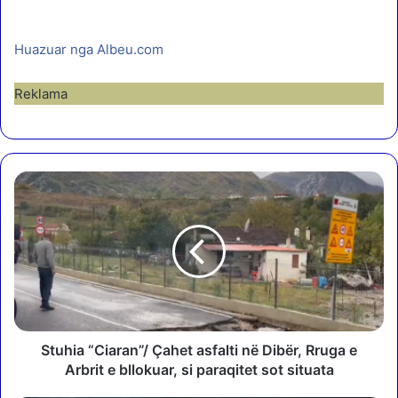
Huazuar nga Albeu.com
Reklama
S
t
u
h
i
a
“
C
i
a
Stuhia “Ciaran”/ Çahet asfalti në Dibër, Rruga e
r
Arbrit e bllokuar, si paraqitet sot situata
a