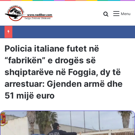
Search for
Menu
Policia italiane futet në
“fabrikën” e drogës së
shqiptarëve në Foggia, dy të
arrestuar: Gjenden armë dhe
51 mijë euro