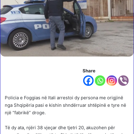
Share
Policia e Foggias në Itali arrestoi dy persona me origjinë
nga Shqipëria pasi e kishin shndërruar shtëpinë e tyre në
një “fabrikë” droge.
Të dy ata, njëri 38 vjeçar dhe tjetri 20, akuzohen për