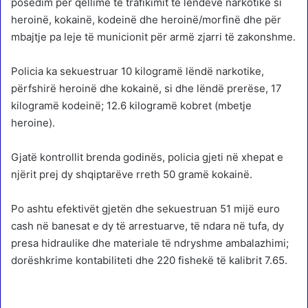
posedim për qëllime të trafikimit të lëndëve narkotike si
heroinë, kokainë, kodeinë dhe heroinë/morfinë dhe për
mbajtje pa leje të municionit për armë zjarri të zakonshme.
Policia ka sekuestruar 10 kilogramë lëndë narkotike,
përfshirë heroinë dhe kokainë, si dhe lëndë prerëse, 17
kilogramë kodeinë; 12.6 kilogramë kobret (mbetje
heroine).
Gjatë kontrollit brenda godinës, policia gjeti në xhepat e
njërit prej dy shqiptarëve rreth 50 gramë kokainë.
Po ashtu efektivët gjetën dhe sekuestruan 51 mijë euro
cash në banesat e dy të arrestuarve, të ndara në tufa, dy
presa hidraulike dhe materiale të ndryshme ambalazhimi;
dorëshkrime kontabiliteti dhe 220 fishekë të kalibrit 7.65.