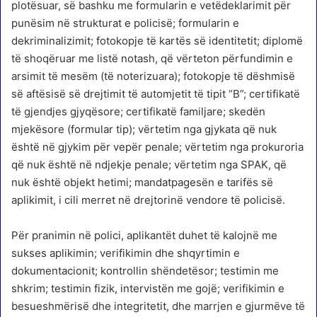
plotësuar, së bashku me formularin e vetëdeklarimit për
punësim në strukturat e policisë; formularin e
dekriminalizimit; fotokopje të kartës së identitetit; diplomë
të shoqëruar me listë notash, që vërteton përfundimin e
arsimit të mesëm (të noterizuara); fotokopje të dëshmisë
së aftësisë së drejtimit të automjetit të tipit “B”; certifikatë
të gjendjes gjyqësore; certifikatë familjare; skedën
mjekësore (formular tip); vërtetim nga gjykata që nuk
është në gjykim për vepër penale; vërtetim nga prokuroria
që nuk është në ndjekje penale; vërtetim nga SPAK, që
nuk është objekt hetimi; mandatpagesën e tarifës së
aplikimit, i cili merret në drejtorinë vendore të policisë.
Për pranimin në polici, aplikantët duhet të kalojnë me
sukses aplikimin; verifikimin dhe shqyrtimin e
dokumentacionit; kontrollin shëndetësor; testimin me
shkrim; testimin fizik, intervistën me gojë; verifikimin e
besueshmërisë dhe integritetit, dhe marrjen e gjurmëve të