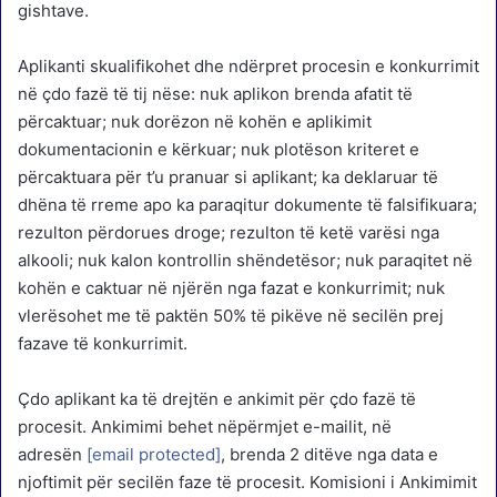
gishtave.
Aplikanti skualifikohet dhe ndërpret procesin e konkurrimit
në çdo fazë të tij nëse: nuk aplikon brenda afatit të
përcaktuar; nuk dorëzon në kohën e aplikimit
dokumentacionin e kërkuar; nuk plotëson kriteret e
përcaktuara për t’u pranuar si aplikant; ka deklaruar të
dhëna të rreme apo ka paraqitur dokumente të falsifikuara;
rezulton përdorues droge; rezulton të ketë varësi nga
alkooli; nuk kalon kontrollin shëndetësor; nuk paraqitet në
kohën e caktuar në njërën nga fazat e konkurrimit; nuk
vlerësohet me të paktën 50% të pikëve në secilën prej
fazave të konkurrimit.
Çdo aplikant ka të drejtën e ankimit për çdo fazë të
procesit. Ankimimi behet nëpërmjet e-mailit, në
adresën
[email protected]
, brenda 2 ditëve nga data e
njoftimit për secilën faze të procesit. Komisioni i Ankimimit