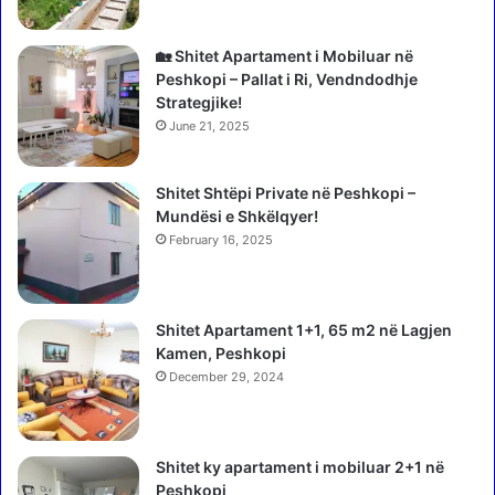
k
e
s
p
ë
a
🏡 Shitet Apartament i Mobiluar në
n
r
Peshkopi – Pallat i Ri, Vendndodhje
e
a
Strategjike!
n
s
June 21, 2025
d
h
ë
i
r
Shitet Shtëpi Private në Peshkopi –
k
t
Mundësi e Shkëlqyer!
i
e
m
February 16, 2025
s
i
ë
n
s
e
Shitet Apartament 1+1, 65 m2 në Lagjen
p
m
Kamen, Peshkopi
ë
o
r
December 29, 2024
t
p
i
i
t
s
p
Shitet ky apartament i mobiluar 2+1 në
h
ë
Peshkopi
i