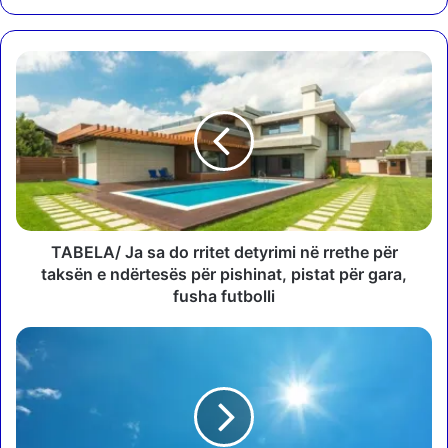
T
A
B
E
L
A
/
J
a
s
TABELA/ Ja sa do rritet detyrimi në rrethe për
a
taksën e ndërtesës për pishinat, pistat për gara,
d
fusha futbolli
o
r
S
r
h
i
t
t
a
e
t
t
o