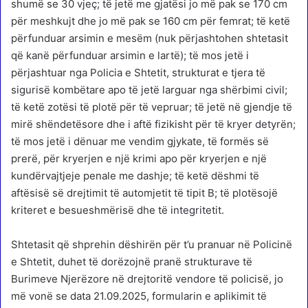
shumë se 30 vjeç; të jetë me gjatësi jo më pak se 170 cm
për meshkujt dhe jo më pak se 160 cm për femrat; të ketë
përfunduar arsimin e mesëm (nuk përjashtohen shtetasit
që kanë përfunduar arsimin e lartë); të mos jetë i
përjashtuar nga Policia e Shtetit, strukturat e tjera të
sigurisë kombëtare apo të jetë larguar nga shërbimi civil;
të ketë zotësi të plotë për të vepruar; të jetë në gjendje të
mirë shëndetësore dhe i aftë fizikisht për të kryer detyrën;
të mos jetë i dënuar me vendim gjykate, të formës së
prerë, për kryerjen e një krimi apo për kryerjen e një
kundërvajtjeje penale me dashje; të ketë dëshmi të
aftësisë së drejtimit të automjetit të tipit B; të plotësojë
kriteret e besueshmërisë dhe të integritetit.
Shtetasit që shprehin dëshirën për t’u pranuar në Policinë
e Shtetit, duhet të dorëzojnë pranë strukturave të
Burimeve Njerëzore në drejtoritë vendore të policisë, jo
më vonë se data 21.09.2025, formularin e aplikimit të