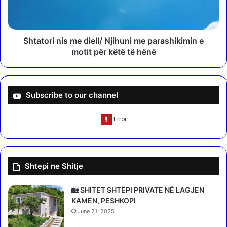
d
r
e
i
t
n
y
i
Shtatori nis me diell/ Njihuni me parashikimin e
r
s
motit për këtë të hënë
i
m
m
e
i
d
n
i
Subscribe to our channel
ë
e
r
l
r
l
e
/
t
N
h
j
Shtepi ne Shitje
e
i
p
h
ë
u
🏡 SHITET SHTËPI PRIVATE NË LAGJEN
r
n
KAMEN, PESHKOPI
t
i
June 21, 2025
a
m