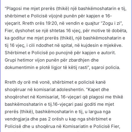
“Plagosi me mjet prerës (thikë) një bashkëmoshatarin e tij,
shërbimet e Policisë vijojnë punën për kapjen e 16-
vjeçarit. Rreth orës 19:20, në vendin e quajtur “Zogu i zi”,
Fier, dyshohet se një shtetas 16 vjeç, për motive të dobëta,
ka goditur me mjet prerës (thikë), një bashkëmoshatarin e
tij 16 vjeç, i cili ndodhet në spital, në kujdesin e mjekëve.
Shërbimet e Policisë po punojnë për kapjen e autorit.
Grupi hetimor vijon punën për zbardhjen dhe
dokumentimin e plotë ligjor të këtij rasti”, sqaroi policia.
Rreth dy orë më vonë, shërbimet e policisë kanë
shoqëruar në komisariat adoleshentin. “Kapet dhe
shoqërohet në Komisariat, 16-vjeçari që plagosi me thikë
bashkëmoshatarin e tij.16-vjeçari pasi goditi me mjet
prerës (thikë), bashkëmoshatarin e tij, u largua nga
vendngjarja dhe pas 2 orësh u kap nga shërbimet e
Policisë dhe u shoqërua në Komisariatin e Policisë Fier,