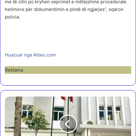
me të cilin po kryhen veprimet e mëtejshme procedurale
hetimore për dokumentimin e plotë të ngjarjes”, sqaron
policia.
Huazuar nga Albeu.com
Reklama
K
u
l
t
i
v