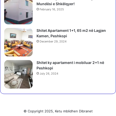
I
Mundësi e Shkëlqyer!
a
)
p
February 16, 2025
ë
r
d
Shitet Apartament 1+1, 65 m2 në Lagjen
h
Kamen, Peshkopi
ë
December 29, 2024
n
i
e
n
Shitet ky apartament i mobiluar 2+1 në
e
Peshkopi
i
July 26, 2024
s
h
-
k
l
u
b
© Copyright 2025, Ketu mblidhen Dibranet
i