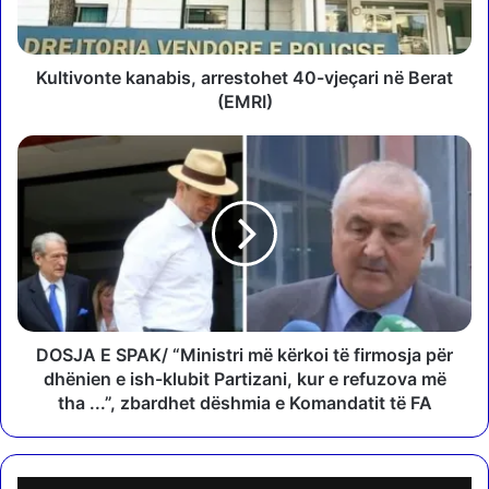
o
n
t
e
Kultivonte kanabis, arrestohet 40-vjeçari në Berat
k
(EMRI)
a
n
D
a
O
b
S
i
J
s
A
,
E
a
S
r
P
r
A
e
K
DOSJA E SPAK/ “Ministri më kërkoi të firmosja për
s
/
dhënien e ish-klubit Partizani, kur e refuzova më
t
“
tha ...”, zbardhet dëshmia e Komandatit të FA
o
M
h
i
e
n
t