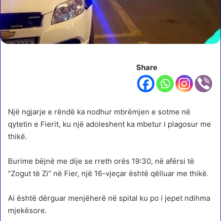
Share
Një ngjarje e rëndë ka nodhur mbrëmjen e sotme në
qytetin e Fierit, ku një adoleshent ka mbetur i plagosur me
thikë.
Burime bëjnë me dije se rreth orës 19:30, në afërsi të
“Zogut të Zi” në Fier, një 16-vjeçar është qëlluar me thikë.
Ai është dërguar menjëherë në spital ku po i jepet ndihma
mjekësore.