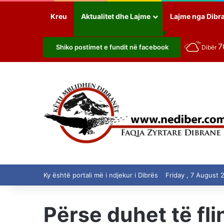
Kreu
Aktualitet dhe Lajme
Lajme nga Dibr
7
Shiko postimet e fundit në facebook
Dibër
Ky është portali më i ndjekur i Dibrës
Friday , 7 August 
Përse duhet të fli