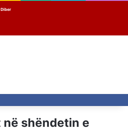
t Diber
t në shëndetin e