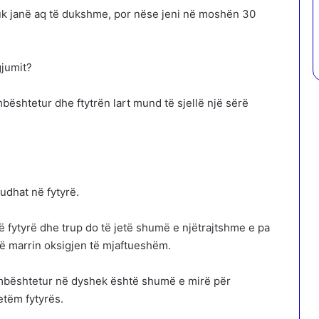
uk janë aq të dukshme, por nëse jeni në moshën 30
gjumit?
ështetur dhe ftytrën lart mund të sjellë një sërë
udhat në fytyrë.
 fytyrë dhe trup do të jetë shumë e njëtrajtshme e pa
ë marrin oksigjen të mjaftueshëm.
 mbështetur në dyshek është shumë e mirë për
etëm fytyrës.