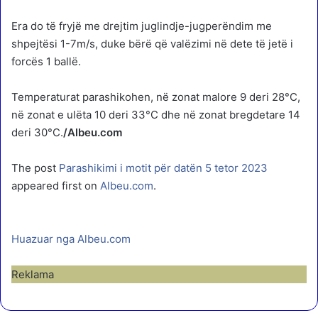
Era do të fryjë me drejtim juglindje-jugperëndim me
shpejtësi 1-7m/s, duke bërë që valëzimi në dete të jetë i
forcës 1 ballë.
Temperaturat parashikohen, në zonat malore 9 deri 28°C,
në zonat e ulëta 10 deri 33°C dhe në zonat bregdetare 14
deri 30°C.
/Albeu.com
The post
Parashikimi i motit për datën 5 tetor 2023
appeared first on
Albeu.com
.
Huazuar nga Albeu.com
Reklama