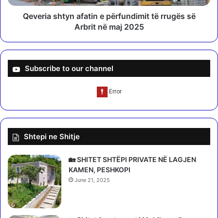
i
h
h
t
Qeveria shtyn afatin e përfundimit të rrugës së
m
y
Arbrit në maj 2025
o
n
n
a
t
f
ë
a
Subscribe to our channel
h
t
u
i
m
n
b
e
i
p
m
ë
Shtepi ne Shitje
d
r
e
f
r
u
🏡 SHITET SHTËPI PRIVATE NË LAGJEN
i
n
KAMEN, PESHKOPI
n
d
June 21, 2025
ë
i
4
m
k
i