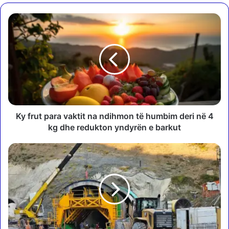
K
y
f
r
u
t
p
a
r
a
Ky frut para vaktit na ndihmon të humbim deri në 4
v
kg dhe redukton yndyrën e barkut
a
k
Q
t
e
i
v
t
e
n
r
a
i
n
a
d
s