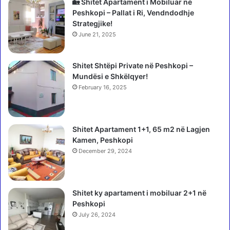
g
t
🏡 Shitet Apartament i Mobiluar në
d
t
Peshkopi – Pallat i Ri, Vendndodhje
h
ë
Strategjike!
e
r
June 21, 2025
r
r
e
u
d
Shitet Shtëpi Private në Peshkopi –
g
u
Mundësi e Shkëlqyer!
ë
k
s
February 16, 2025
t
s
o
ë
n
A
Shitet Apartament 1+1, 65 m2 në Lagjen
y
r
Kamen, Peshkopi
n
b
d
December 29, 2024
r
y
i
r
t
ë
n
Shitet ky apartament i mobiluar 2+1 në
n
ë
Peshkopi
e
m
July 26, 2024
b
a
a
j