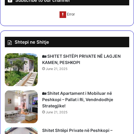
Subscribe to our channel
e
i
z
i
a
P
"
S
n
p
ë
ë
L
Shtepi ne Shitje
r
a
K
k
o
🏡 SHITET SHTËPI PRIVATE NË LAGJEN
n
m
KAMEN, PESHKOPI
a
i
June 21, 2025
s
s
,
i
R
o
a
n
🏡 Shitet Apartament i Mobiluar në
m
e
Peshkopi – Pallat i Ri, Vendndodhje
a
t
Strategjike!
j
e
June 21, 2025
e
R
h
e
o
Shitet Shtëpi Private në Peshkopi –
f