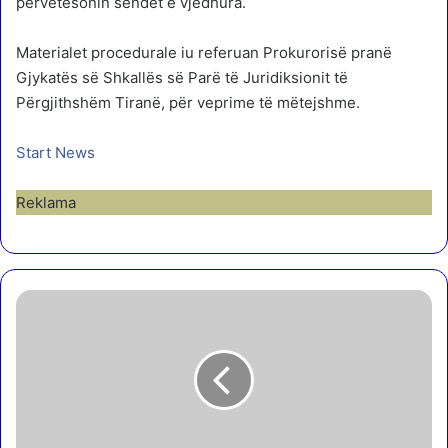
përvetësonin sendet e vjedhura.
Materialet procedurale iu referuan Prokurorisë pranë
Gjykatës së Shkallës së Parë të Juridiksionit të
Përgjithshëm Tiranë, për veprime të mëtejshme.
Start News
Reklama
V
I
D
E
O
/
N
d