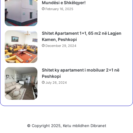
n
Mundësi e Shkëlqyer!
o
ë
r
February 16, 2025
p
m
u
ë
n
s
ë
Shitet Apartament 1+1, 65 m2 në Lagjen
T
s
Kamen, Peshkopi
e
s
December 29, 2024
r
ë
r
B
i
a
t
Shitet ky apartament i mobiluar 2+1 në
s
o
Peshkopi
h
r
k
July 26, 2024
i
i
a
s
l
ë
e
K
d
a
h
m
e
© Copyright 2025, Ketu mblidhen Dibranet
ë
Z
z