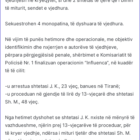
vjedhjesh në kryeqytet, si dhe 2 shtetas të tjerë që i blinin
të miturit, sendet e vjedhura.
Sekuestrohen 4 monopatina, të dyshuara të vjedhura.
Në vijim të punës hetimore dhe operacionale, me objektiv
identifikimin dhe nxjerrjen e autorëve të vjedhjeve,
përpara përgjegjësisë penale, shërbimet e Komisariatit të
Policisë Nr. 1 finalizuan operacionin “Influenca”, në kuadër
të të cilit:
-u arrestua shtetasi J. K., 23 vjeç, banues në Tiranë;
-u proceduan në gjendje të lirë dy 13-vjeçarë dhe shtetasi
Sh. M., 48 vjeç.
Nga hetimet dyshohet se shtetasi J. K. nxiste në mënyrë të
vazhdueshme, njërin prej 13-vjeçarëve të proceduar, për
të kryer vjedhje, ndërsa i mituri tjetër dhe shtetasi Sh. M.