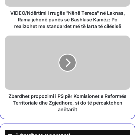
ë
r
VIDEO/Ndërtimi i rrugës "Nënë Tereza" në Laknas,
t
Rama jehonë punës së Bashkisë Kamëz: Po
i
realizohet me standardet më të larta të cilësisë
m
i
Z
i
b
r
a
r
r
u
d
g
h
ë
e
s
t
"
p
N
r
Zbardhet propozimi i PS për Komisionet e Reformës
ë
o
Territoriale dhe Zgjedhore, si do të përcaktohen
n
p
anëtarët
ë
o
T
z
e
i
r
m