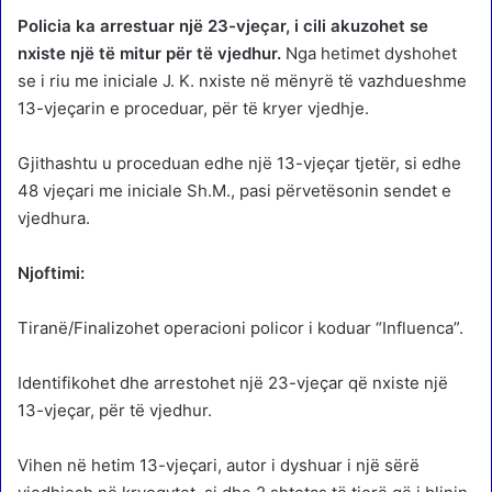
Policia ka arrestuar një 23-vjeçar, i cili akuzohet se
nxiste një të mitur për të vjedhur.
Nga hetimet dyshohet
se i riu me iniciale J. K. nxiste në mënyrë të vazhdueshme
13-vjeçarin e proceduar, për të kryer vjedhje.
Gjithashtu u proceduan edhe një 13-vjeçar tjetër, si edhe
48 vjeçari me iniciale Sh.M., pasi përvetësonin sendet e
vjedhura.
Njoftimi:
Tiranë/Finalizohet operacioni policor i koduar “Influenca”.
Identifikohet dhe arrestohet një 23-vjeçar që nxiste një
13-vjeçar, për të vjedhur.
Vihen në hetim 13-vjeçari, autor i dyshuar i një sërë