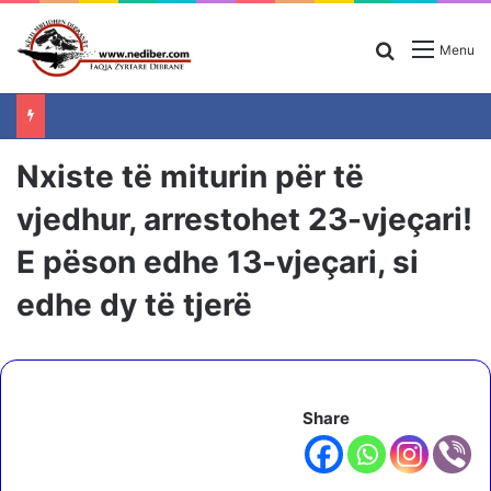
Search for
Menu
Nxiste të miturin për të
vjedhur, arrestohet 23-vjeçari!
E pëson edhe 13-vjeçari, si
edhe dy të tjerë
Share