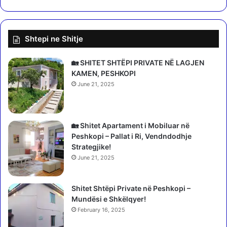
i
e
o
/
n
T
Shtepi ne Shitje
R
ë
a
d
m
i
🏡 SHITET SHTËPI PRIVATE NË LAGJEN
ë
e
KAMEN, PESHKOPI
s
l
June 21, 2025
,
ë
j
n
a
q
s
y
🏡 Shitet Apartament i Mobiluar në
i
t
Peshkopi – Pallat i Ri, Vendndodhje
i
e
Strategjike!
u
t
June 21, 2025
p
a
ë
r
r
Shitet Shtëpi Private në Peshkopi –
ë
g
Mundësi e Shkëlqyer!
t
j
u
February 16, 2025
i
d