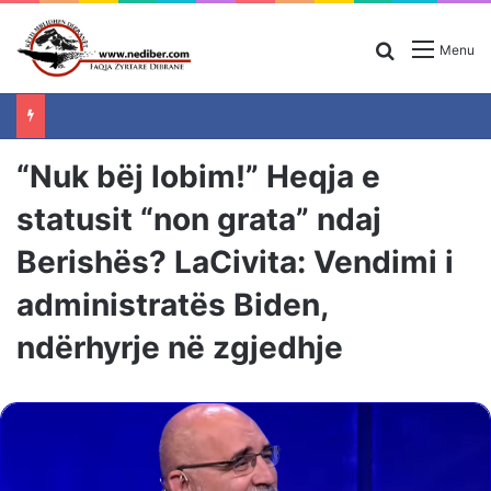
Search for
Menu
“Nuk bëj lobim!” Heqja e
statusit “non grata” ndaj
Berishës? LaCivita: Vendimi i
administratës Biden,
ndërhyrje në zgjedhje