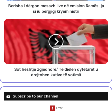
ë
Berisha i dërgon mesazh live në emision Ramës, ja
r
si iu përgjigj kryeministri
g
o
S
n
o
m
t
e
h
s
e
a
s
z
h
h
t
l
j
i
e
Sot heshtje zgjedhore/ Të dielën qytetarët u
v
z
drejtohen kutive të votimit
e
g
n
j
ë
e
e
d
Subscribe to our channel
m
h
i
o
s
r