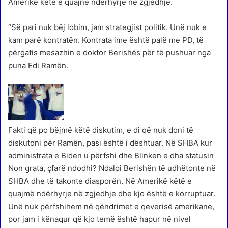
Amerikë këtë e quajnë ndërhyrje në zgjedhje.
“Së pari nuk bëj lobim, jam strategjist politik. Unë nuk e
kam parë kontratën. Kontrata ime është palë me PD, të
përgatis mesazhin e doktor Berishës për të pushuar nga
puna Edi Ramën.
Fakti që po bëjmë këtë diskutim, e di që nuk doni të
diskutoni për Ramën, pasi është i dështuar. Në SHBA kur
administrata e Biden u përfshi dhe Blinken e dha statusin
Non grata, çfarë ndodhi? Ndaloi Berishën të udhëtonte në
SHBA dhe të takonte diasporën. Në Amerikë këtë e
quajmë ndërhyrje në zgjedhje dhe kjo është e korruptuar.
Unë nuk përfshihem në qëndrimet e qeverisë amerikane,
por jam i kënaqur që kjo temë është hapur në nivel