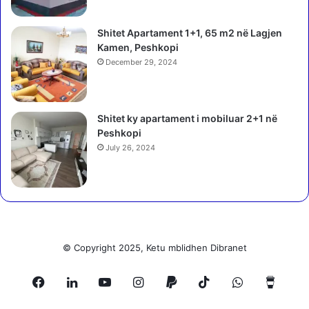
g
r
j
e
Shitet Apartament 1+1, 65 m2 në Lagjen
k
j
Kamen, Peshkopi
r
t
y
December 29, 2024
o
e
h
m
e
i
n
Shitet ky apartament i mobiluar 2+1 në
n
k
Peshkopi
i
u
July 26, 2024
s
t
t
i
r
v
i
e
t
ë
v
© Copyright 2025, Ketu mblidhen Dibranet
o
t
Facebook
LinkedIn
YouTube
Instagram
Paypal
TikTok
WhatsApp
Buy
i
m