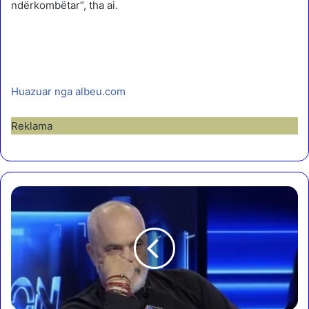
ndërkombëtar”, tha ai.
Huazuar nga albeu.com
Reklama
B
e
r
i
s
h
a
i
d