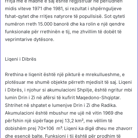
rritja më e madhe e saj është regjistruar në periudhën
midis viteve 1971 dhe 1981, si rezultat i shpërnguljeve
fshat-qytet dhe rritjes natyrore të popullsisë. Sot qyteti
numëron rreth 15.000 banorë dhe ka rolin e një qendre
funksionale për rrethinën e tij, me zhvillim të dobët të
veprimtarive dytësore.
Liqeni i Dibrës
Rrethina e liqenit është një pikturë e mrekullueshme, e
plotësuar me shumë objekte përreth mjedisit të saj. Liqeni
i Dibrës, i njohur si akumulacioni Shpilje, është ngritur mbi
lumin Drin i Zi në afërsi të kufirit Maqedono-Shqiptar.
Shtrihet në shpatet e lumenjve Drin i Zi dhe Radika.
Akumulacioni është mbushur me ujë në vitin 1969 dhe
përfshin një sipërfaqe prej 13,2 km², me vëllim të
dobishëm prej 70×106 m³. Liqeni ka digë dheu me zhavorr
dhe esencë balte. Funksioni i tij është për prodhim të