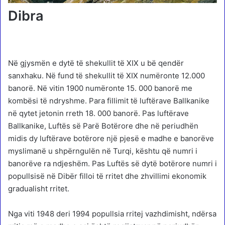
Dibra
Në gjysmën e dytë të shekullit të XIX u bë qendër
sanxhaku. Në fund të shekullit të XIX numëronte 12.000
banorë. Në vitin 1900 numëronte 15. 000 banorë me
kombësi të ndryshme. Para fillimit të luftërave Ballkanike
në qytet jetonin rreth 18. 000 banorë. Pas luftërave
Ballkanike, Luftës së Parë Botërore dhe në periudhën
midis dy luftërave botërore një pjesë e madhe e banorëve
myslimanë u shpërngulën në Turqi, kështu që numri i
banorëve ra ndjeshëm. Pas Luftës së dytë botërore numri i
popullsisë në Dibër filloi të rritet dhe zhvillimi ekonomik
gradualisht rritet.
Nga viti 1948 deri 1994 popullsia rritej vazhdimisht, ndërsa