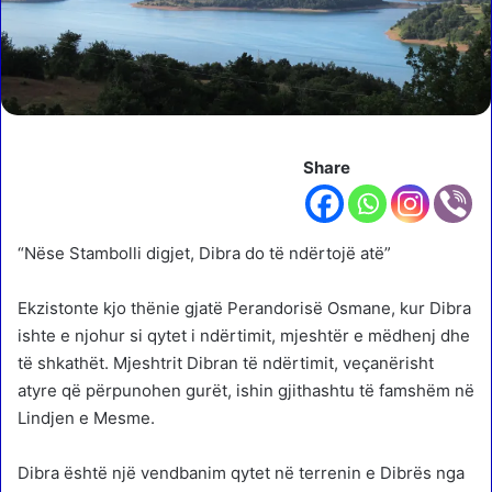
Share
“Nëse Stambolli digjet, Dibra do të ndërtojë atë”
Ekzistonte kjo thënie gjatë Perandorisë Osmane, kur Dibra
ishte e njohur si qytet i ndërtimit, mjeshtër e mëdhenj dhe
të shkathët. Mjeshtrit Dibran të ndërtimit, veçanërisht
atyre që përpunohen gurët, ishin gjithashtu të famshëm në
Lindjen e Mesme.
Dibra është një vendbanim qytet në terrenin e Dibrës nga