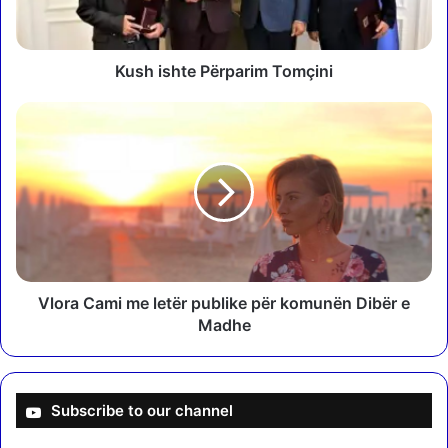
h
t
e
P
Kush ishte Përparim Tomçini
ë
r
V
p
l
a
o
r
r
i
a
m
C
T
a
o
m
m
i
ç
m
Vlora Cami me letër publike për komunën Dibër e
i
e
Madhe
n
l
i
e
t
ë
Subscribe to our channel
r