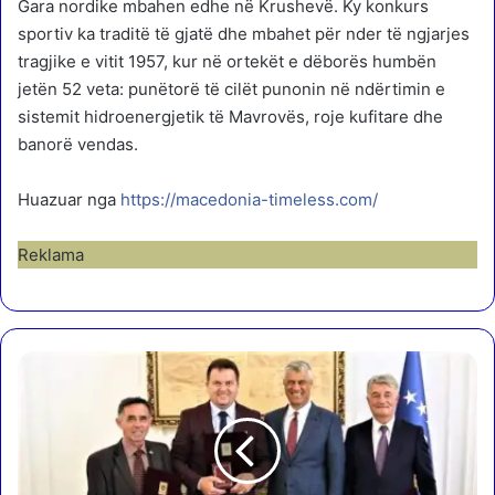
Gara nordike mbahen edhe në Krushevë. Ky konkurs
sportiv ka traditë të gjatë dhe mbahet për nder të ngjarjes
tragjike e vitit 1957, kur në ortekët e dëborës humbën
jetën 52 veta: punëtorë të cilët punonin në ndërtimin e
sistemit hidroenergjetik të Mavrovës, roje kufitare dhe
banorë vendas.
Huazuar nga
https://macedonia-timeless.com/
Reklama
K
u
s
h
i
s