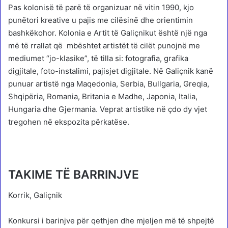
Pas kolonisë të parë të organizuar në vitin 1990, kjo
punëtori kreative u pajis me cilësinë dhe orientimin
bashkëkohor. Kolonia e Artit të Galiçnikut është një nga
më të rrallat që mbështet artistët të cilët punojnë me
mediumet “jo-klasike”, të tilla si: fotografia, grafika
digjitale, foto-instalimi, pajisjet digjitale. Në Galiçnik kanë
punuar artistë nga Maqedonia, Serbia, Bullgaria, Greqia,
Shqipëria, Romania, Britania e Madhe, Japonia, Italia,
Hungaria dhe Gjermania. Veprat artistike në çdo dy vjet
tregohen në ekspozita përkatëse.
TAKIME TË BARRINJVE
Korrik, Galiçnik
Konkursi i barinjve për qethjen dhe mjeljen më të shpejtë