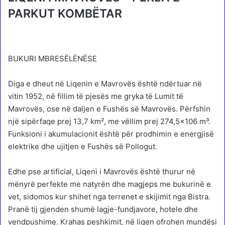
PARKUT KOMBËTAR
BUKURI MBRESËLËNËSE
Diga e dheut në Liqenin e Mavrovës është ndërtuar në
vitin 1952, në fillim të pjesës me gryka të Lumit të
Mavrovës, ose në daljen e Fushës së Mavrovës. Përfshin
një sipërfaqe prej 13,7 km², me vëllim prej 274,5×106 m³.
Funksioni i akumulacionit është për prodhimin e energjisë
elektrike dhe ujitjen e Fushës së Pollogut.
Edhe pse artificial, Liqeni i Mavrovës është thurur në
mënyrë perfekte me natyrën dhe magjeps me bukurinë e
vet, sidomos kur shihet nga terrenet e skijimit nga Bistra.
Pranë tij gjenden shumë lagje-fundjavore, hotele dhe
vendpushime. Krahas peshkimit, në liqen ofrohen mundësi