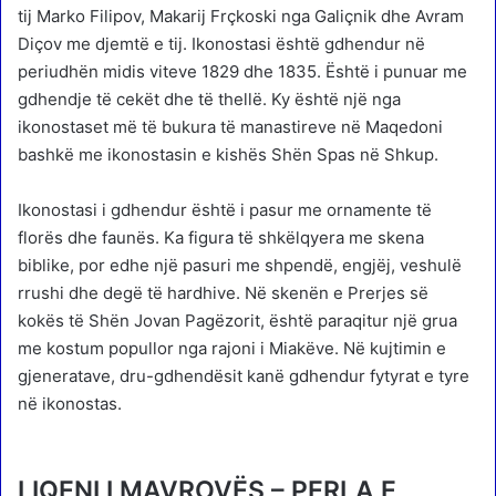
tij Marko Filipov, Makarij Frçkoski nga Galiçnik dhe Avram
Diçov me djemtë e tij. Ikonostasi është gdhendur në
periudhën midis viteve 1829 dhe 1835. Është i punuar me
gdhendje të cekët dhe të thellë. Ky është një nga
ikonostaset më të bukura të manastireve në Maqedoni
bashkë me ikonostasin e kishës Shën Spas në Shkup.
Ikonostasi i gdhendur është i pasur me ornamente të
florës dhe faunës. Ka figura të shkëlqyera me skena
biblike, por edhe një pasuri me shpendë, engjëj, veshulë
rrushi dhe degë të hardhive. Në skenën e Prerjes së
kokës të Shën Jovan Pagëzorit, është paraqitur një grua
me kostum popullor nga rajoni i Miakëve. Në kujtimin e
gjeneratave, dru-gdhendësit kanë gdhendur fytyrat e tyre
në ikonostas.
LIQENI I MAVROVËS – PERLA E