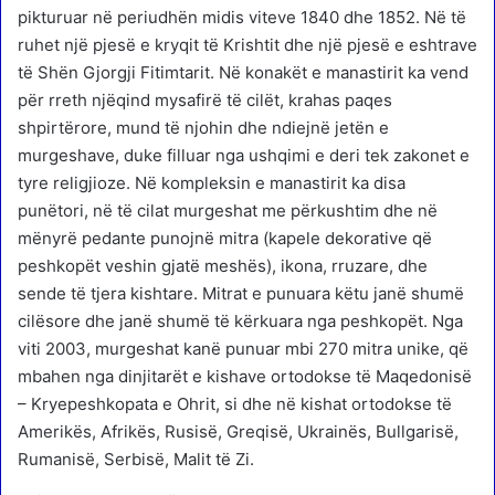
pikturuar në periudhën midis viteve 1840 dhe 1852. Në të
ruhet një pjesë e kryqit të Krishtit dhe një pjesë e eshtrave
të Shën Gjorgji Fitimtarit. Në konakët e manastirit ka vend
për rreth njëqind mysafirë të cilët, krahas paqes
shpirtërore, mund të njohin dhe ndiejnë jetën e
murgeshave, duke filluar nga ushqimi e deri tek zakonet e
tyre religjioze. Në kompleksin e manastirit ka disa
punëtori, në të cilat murgeshat me përkushtim dhe në
mënyrë pedante punojnë mitra (kapele dekorative që
peshkopët veshin gjatë meshës), ikona, rruzare, dhe
sende të tjera kishtare. Mitrat e punuara këtu janë shumë
cilësore dhe janë shumë të kërkuara nga peshkopët. Nga
viti 2003, murgeshat kanë punuar mbi 270 mitra unike, që
mbahen nga dinjitarët e kishave ortodokse të Maqedonisë
– Kryepeshkopata e Ohrit, si dhe në kishat ortodokse të
Amerikës, Afrikës, Rusisë, Greqisë, Ukrainës, Bullgarisë,
Rumanisë, Serbisë, Malit të Zi.