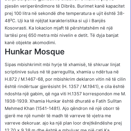
pjesën veriperëndimore të Dibrës. Burimet kanë kapacitet
prej 100 litra në sekondë dhe temperatura e ujit është 38-
48²C. Uji ka të njëjtat karakteristika si uji i Banjës
Kosovrasti. Ka lokacion mjaft të përshtatshëm në një
lartësi prej 650 metra mbi nivelin e detit. Të dyja banjat
kanë objekte akomodimi.
Hunkar Mosque
Sipas mbishkrimit mbi hyrje të xhamisë, të shkruar linjat
scriptinive sulus në të parregullta, xhamia u ndërtua në
H.872 / M.1467-68, por mbishkrim deklaron vitin në të cilin
është rindërtuar gjerësisht (H. 1357 / M.1941), e cila është
ndoshta një gabim, që nga viti H.1357 korrespondon me M.
1938-1939. Xhamia Hunkar është dhuratë e Fatih Sulltan
Mehmed Khan (1541-1481). Ajo qëndron në një oborr të
gjerë me një numër të madh të varreve të vjetra me
varreve dekoruar. ajo ka një plan loor drejtkëndëshe prej
12.70 x 9.38 m dhe është e mbuluar me një çati.Ka