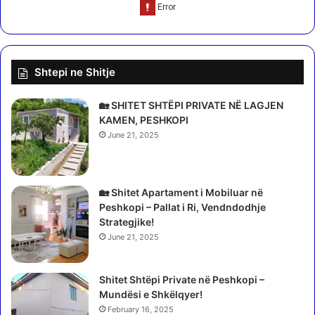
p
u
b
l
i
Shtepi ne Shitje
k
e
p
🏡 SHITET SHTËPI PRIVATE NË LAGJEN
ë
KAMEN, PESHKOPI
r
June 21, 2025
k
o
m
u
🏡 Shitet Apartament i Mobiluar në
n
Peshkopi – Pallat i Ri, Vendndodhje
ë
Strategjike!
n
June 21, 2025
D
i
Shitet Shtëpi Private në Peshkopi –
b
Mundësi e Shkëlqyer!
ë
r
February 16, 2025