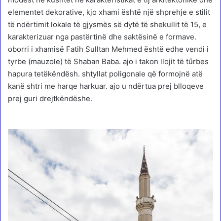
elementet dekorative, kjo xhami është një shprehje e stilit
të ndërtimit lokale të gjysmës së dytë të shekullit të 15, e
karakterizuar nga pastërtinë dhe saktësinë e formave.
oborri i xhamisë Fatih Sulltan Mehmed është edhe vendi i
tyrbe (mauzole) të Shaban Baba. ajo i takon llojit të tűrbes
hapura tetëkëndësh. shtyllat poligonale që formojnë atë
kanë shtri me harqe harkuar. ajo u ndërtua prej blloqeve
prej guri drejtkëndëshe.