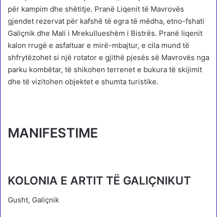
për kampim dhe shëtitje. Pranë Liqenit të Mavrovës
gjendet rezervat për kafshë të egra të mëdha, etno-fshati
Galiçnik dhe Mali i Mrekullueshëm i Bistrës. Pranë liqenit
kalon rrugë e asfaltuar e mirë-mbajtur, e cila mund të
shfrytëzohet si një rotator e gjithë pjesës së Mavrovës nga
parku kombëtar, të shikohen terrenet e bukura të skijimit
dhe të vizitohen objektet e shumta turistike.
MANIFESTIME
KOLONIA E ARTIT TË GALIÇNIKUT
Gusht, Galiçnik