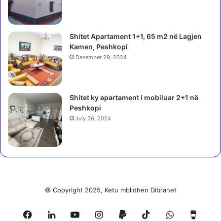
e
M
a
Shitet Apartament 1+1, 65 m2 në Lagjen
d
Kamen, Peshkopi
h
December 29, 2024
e
Shitet ky apartament i mobiluar 2+1 në
Peshkopi
July 26, 2024
© Copyright 2025, Ketu mblidhen Dibranet
Facebook
LinkedIn
YouTube
Instagram
Paypal
TikTok
WhatsApp
Buy