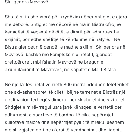
Ski-qendra Mavrovë
Shtatë ski-ashensorë për kryqëzim nëpër shtigjet e gjera
me dëborë. Shtigjet me dëborë në malin Bistra ofrojnë
kënaqësi të veçantë në ditët e dimrit për adhuruesit e
skijimit, por edhe shëtitje të këndshme në natyrë. Në
Bistra gjendet një qendër e madhe skijimi. Ski qendra në
Mavrovë, bashkë me kompleksin e hotelit, gjendet
drejtpërdrejt mbi fshatin Mavrovë në bregun e
akumulacionit të Mavrovës, në shpatet e Malit Bistra.
Në një lartësi relative rreth 800 metra ndodhen teleferikët
dhe ski-ashensorët, të cilët i bëjnë terrenet e Bistrës një
destinacion tërheqës dimëror për skiatorët dhe vizitorët.
Shtigjet e mirë-rregulluara janë kënaqësi e vërtetë për
adhuruesit e sporteve të bardha, të cilat nëpërmjet
kullotave malore dhe nëpërmjet pyllit të mrekullueshëm
me ah zgjaten deri në afërsi të vendbanimit dhe liqenit.