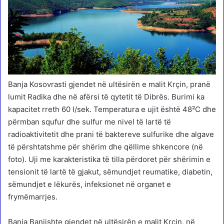
Banja Kosovrasti gjendet në ultësirën e malit Krçin, pranë
lumit Radika dhe në afërsi të qytetit të Dibrës. Burimi ka
kapacitet rreth 60 l/sek. Temperatura e ujit është 48²C dhe
përmban squfur dhe sulfur me nivel të lartë të
radioaktivitetit dhe prani të baktereve sulfurike dhe algave
të përshtatshme për shërim dhe qëllime shkencore (në
foto). Uji me karakteristika të tilla përdoret për shërimin e
tensionit të lartë të gjakut, sëmundjet reumatike, diabetin,
sëmundjet e lëkurës, infeksionet në organet e
frymëmarrjes.
Banja Banjishte gjendet në ultësirën e malit Krçin, në