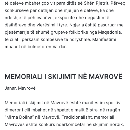
të deleve mbahet çdo vit para ditës së Shën Pjetrit. Përveç
konkurseve për qethjen dhe mjeljen e deleve, ka dhe
ndeshje të pehlivanëve, ekspozitë dhe degustim të
djathërave dhe vlerësimi i tyre. Ngjarja është pasuruar me
pjesëmarrje të shumë grupeve folklorike nga Maqedonia,
të cilat i përkasin kombësive të ndryshme. Manifestimi
mbahet në bulmetoren Vardar.
MEMORIALI I SKIJIMIT NË MAVROVË
Janar, Mavrovë
Memoriali i skijimit në Mavrovë është manifestim sportiv
dimëror i cili mbahet në shpatet e malit Bistra, në rrugën
“Mirna Dolina” në Mavrovë. Tradicionalisht, memoriali i
Mavrovës është konkurs ndërkombëtar në skijimin nordik.