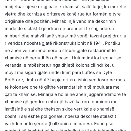
mbijetuar pjesë origjinale e xhamisë, sallë lutje, ku muret e
vjetra dhe korniza e dritareve kanë ruajtur formën e tyre
origjinale dhe pozitën. Mihrab, një vend me dekorimin
modeste stalaktit qëndron në brendësi të saj, ndërsa
minberi dhe mahvil janë shtuar më vonë. tavani prej druri u
rivendos ndoshta gjatë rikonstruksionit në 1941. Portiku
në anën veriperëndimore u shtuar gjatë restaurimit të
xhamisë në periudhën që pasoi. Hulumtimi ka treguar se
veranda, e mbështetur nga dhjetë kolona cilindrike, u
mbyll me siguri gjatë rindërtimit para Luftës së Dytë
Botërore, dmth nëntë hapje dritare ishin vendosur në mes
të kolonave dhe të gjithë verandat ishin të mbuluara me
çati të xhamisë. Minarja e hollë në anën jugperëndimore të
xhamisë që qëndron mbi një bazë katrore dominon me
lartësinë e saj dhe thekson skicë vertikale e xhamisë.
boshti i saj është poligonale, ndërsa dekoratë stalaktit
vazhdon onto şerefe (ballkonin e minares). Edhe pse
modest në kushtet në karakteristikat e tij arkitektonike dhe