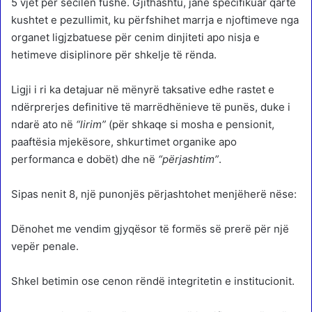
5 vjet për secilën fushë. Gjithashtu, janë specifikuar qartë
kushtet e pezullimit, ku përfshihet marrja e njoftimeve nga
organet ligjzbatuese për cenim dinjiteti apo nisja e
hetimeve disiplinore për shkelje të rënda.
Ligji i ri ka detajuar në mënyrë taksative edhe rastet e
ndërprerjes definitive të marrëdhënieve të punës, duke i
ndarë ato në
“lirim”
(për shkaqe si mosha e pensionit,
paaftësia mjekësore, shkurtimet organike apo
performanca e dobët) dhe në
“përjashtim”
.
Sipas nenit 8, një punonjës përjashtohet menjëherë nëse:
Dënohet me vendim gjyqësor të formës së prerë për një
vepër penale.
Shkel betimin ose cenon rëndë integritetin e institucionit.