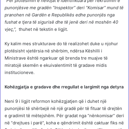
“Për plotësimin e nevojat e identifikuara për rekrutimin e
punonjësve me gradën “Inspektor” deri “Komisar” mund të
pranohen në Gardën e Republikës edhe punonjës nga
fushat e tjera të sigurisë dhe të jenë deri në moshën 40
vjeç,”,
thuhet në tekstin e ligjit.
Ky kalim mes strukturave do të realizohet duke u njohur
plotësisht vjetërsia në shërbim, ndërsa Këshilli i
Ministrave është ngarkuar që brenda tre muajve të
miratojë skemën e ekuivalentimit të gradave midis
institucioneve.
Kohëzgjatja e gradave dhe rregullat e largimit nga detyra
Neni 9 i ligjit reformon kohëzgjatjen që i duhet një
punonjësi të shërbejë në një gradë për të fituar të drejtën
e gradimit të mëtejshëm. Për gradat nga “nënkomisar” deri
në “drejtues i parë”, koha e qëndrimit është caktuar fiks në