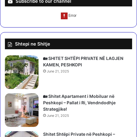
Subscribe to our channel
h
p
o
ë
n
r
a
G
e
r
S
e
H
Shtepi ne Shitje
q
Q
i
I
n
🏡 SHITET SHTËPI PRIVATE NË LAGJEN
P
ë
KAMEN, PESHKOPI
E
,
June 21, 2025
S
E
"
u
e
r
m
o
🏡 Shitet Apartament i Mobiluar në
b
p
Peshkopi – Pallat i Ri, Vendndodhje
a
a
Strategjike!
j
k
June 21, 2025
t
i
i
s
S
Shitet Shtëpi Private në Peshkopi –
h