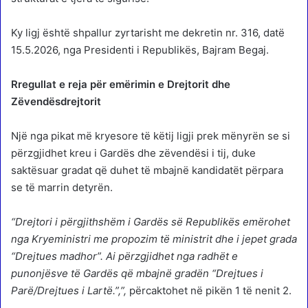
Ky ligj është shpallur zyrtarisht me dekretin nr. 316, datë
15.5.2026, nga Presidenti i Republikës, Bajram Begaj.
Rregullat e reja për emërimin e Drejtorit dhe
Zëvendësdrejtorit
Një nga pikat më kryesore të këtij ligji prek mënyrën se si
përzgjidhet kreu i Gardës dhe zëvendësi i tij, duke
saktësuar gradat që duhet të mbajnë kandidatët përpara
se të marrin detyrën.
“Drejtori i përgjithshëm i Gardës së Republikës emërohet
nga Kryeministri me propozim të ministrit dhe i jepet grada
“Drejtues madhor”. Ai përzgjidhet nga radhët e
punonjësve të Gardës që mbajnë gradën “Drejtues i
Parë/Drejtues i Lartë.”,”,
përcaktohet në pikën 1 të nenit 2.