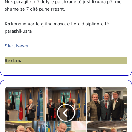
Nuk paraqitet në detyrë pa shkaqe të justifikuara për më
shumë se 7 ditë pune rresht.
Ka konsumuar të gjitha masat e tjera disiplinore të
parashikuara.
Start News
Reklama
4
0
V
J
E
T
Z