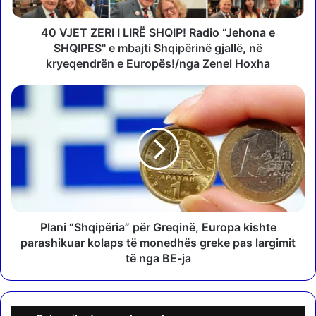
E
R
I
40 VJET ZERI I LIRË SHQIP! Radio “Jehona e
I
SHQIPES" e mbajti Shqipërinë gjallë, në
L
kryeqendrën e Europës!/nga Zenel Hoxha
I
R
P
Ë
l
S
a
H
n
Q
i
I
“
P
S
!
h
R
q
a
i
Plani “Shqipëria” për Greqinë, Europa kishte
d
p
parashikuar kolaps të monedhës greke pas largimit
i
ë
të nga BE-ja
o
r
“
i
J
a
e
”