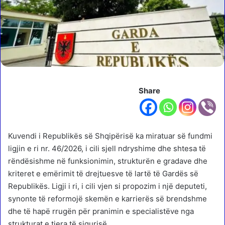
Share
Kuvendi i Republikës së Shqipërisë ka miratuar së fundmi
ligjin e ri nr. 46/2026, i cili sjell ndryshime dhe shtesa të
rëndësishme në funksionimin, strukturën e gradave dhe
kriteret e emërimit të drejtuesve të lartë të Gardës së
Republikës. Ligji i ri, i cili vjen si propozim i një deputeti,
synonte të reformojë skemën e karrierës së brendshme
dhe të hapë rrugën për pranimin e specialistëve nga
strukturat e tjera të sigurisë.