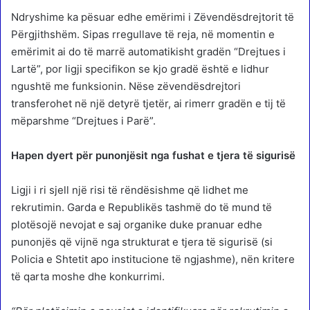
Ndryshime ka pësuar edhe emërimi i Zëvendësdrejtorit të
Përgjithshëm. Sipas rregullave të reja, në momentin e
emërimit ai do të marrë automatikisht gradën “Drejtues i
Lartë”, por ligji specifikon se kjo gradë është e lidhur
ngushtë me funksionin. Nëse zëvendësdrejtori
transferohet në një detyrë tjetër, ai rimerr gradën e tij të
mëparshme “Drejtues i Parë”.
Hapen dyert për punonjësit nga fushat e tjera të sigurisë
Ligji i ri sjell një risi të rëndësishme që lidhet me
rekrutimin. Garda e Republikës tashmë do të mund të
plotësojë nevojat e saj organike duke pranuar edhe
punonjës që vijnë nga strukturat e tjera të sigurisë (si
Policia e Shtetit apo institucione të ngjashme), nën kritere
të qarta moshe dhe konkurrimi.