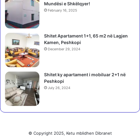
h
Mundësi e Shkëlqyer!
t
q
e
February 16, 2025
i
p
p
a
ë
r
r
Shitet Apartament 1+1, 65 m2 në Lagjen
a
i
Kamen, Peshkopi
s
n
December 29, 2024
h
ë
i
g
k
j
u
Shitet ky apartament i mobiluar 2+1 në
a
a
Peshkopi
l
r
l
July 26, 2024
k
ë
o
,
l
n
a
ë
p
k
s
r
t
© Copyright 2025, Ketu mblidhen Dibranet
y
ë