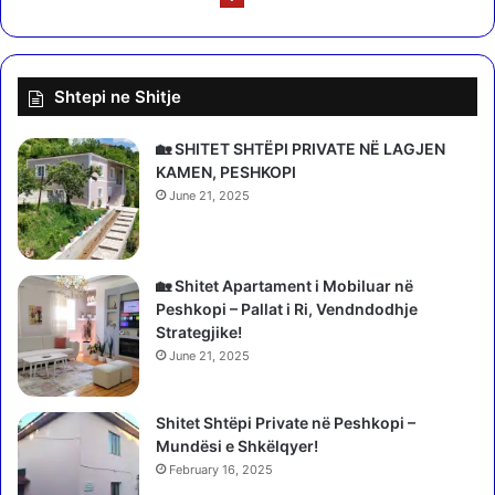
r
d
ë
a
t
v
ë
e
Shtepi ne Shitje
p
l
a
i
r
h
🏡 SHITET SHTËPI PRIVATE NË LAGJEN
ë
e
KAMEN, PESHKOPI
,
t
June 21, 2025
z
n
b
ë
u
b
l
u
🏡 Shitet Apartament i Mobiluar në
o
r
Peshkopi – Pallat i Ri, Vendndodhje
n
g
Strategjike!
e
,
June 21, 2025
m
G
r
J
i
Shitet Shtëpi Private në Peshkopi –
K
n
Mundësi e Shkëlqyer!
K
e
O
February 16, 2025
v
r