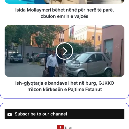
l
a
Isida Mollaymeri bëhet nënë për herë të parë,
y
zbulon emrin e vajzës
m
e
I
r
s
i
h
b
-
ë
g
h
j
e
y
t
q
n
t
ë
a
Ish-gjyqtarja e bandave lihet në burg, GJKKO
n
r
rrëzon kërkesën e Pajtime Fetahut
ë
j
p
a
ë
e
r
b
Subscribe to our channel
h
a
e
n