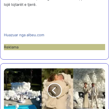
lojë lojtarët e tjerë.
Huazuar nga albeu.com
Reklama
I
s
i
d
a
M
o
l