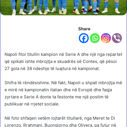
Share
Napoli fitoi titullin kampion në Serie A dhe një nga repartet
që spikati ishte mbrojtja e skuadrës së Contes, që pësoi
27 gola në 38 ndeshje të luajtura në kampionat.
Shifra të rëndësishme. Në fakt, Napoli u shpall mbrojtja më
e mirë në kampionatin italian dhe në Evropë dhe faqja
zyrtare e Serie A donte ta festonte me një postim të
publikuar në rrjetet sociale.
Në foto shfaqen vetëm lojtarët titullarë, nga Meret te Di
Lorenzo, Rrahmani, Buongiorno dhe Olivera, pa futur në