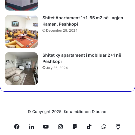
a
r
j
ë
Shitet Apartament 1+1, 65 m2 në Lagjen
z
z
Kamen, Peshkopi
ë
o
s
December 29, 2024
n
k
ë
r
Shitet ky apartament i mobiluar 2+1 në
k
Peshkopi
e
July 26, 2024
s
ë
n
e
P
a
j
© Copyright 2025, Ketu mblidhen Dibranet
t
i
Facebook
LinkedIn
YouTube
Instagram
Paypal
TikTok
WhatsApp
Buy
m
e