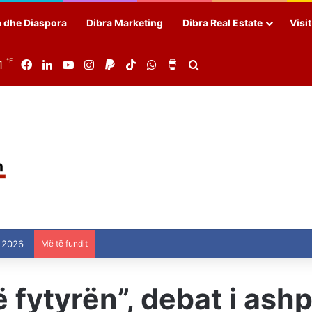
a dhe Diaspora
Dibra Marketing
Dibra Real Estate
Visi
℉
1
Facebook
LinkedIn
YouTube
Instagram
Paypal
TikTok
WhatsApp
Buy Me a Coffee
Search for
 2026
Më të fundit
 fytyrën”, debat i ash