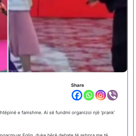
Share
htëpinë e famshme. Ai së fundmi organizoi një ‘prank’
a ngacmuar Eglin, duke bërë debate të ashpra me të.