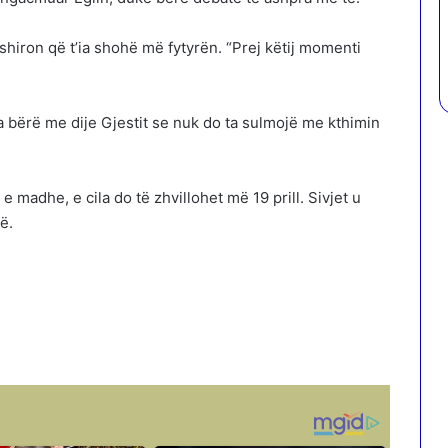
shiron që t’ia shohë më fytyrën. “Prej këtij momenti
 bërë me dije Gjestit se nuk do ta sulmojë me kthimin
e madhe, e cila do të zhvillohet më 19 prill. Sivjet u
ë.