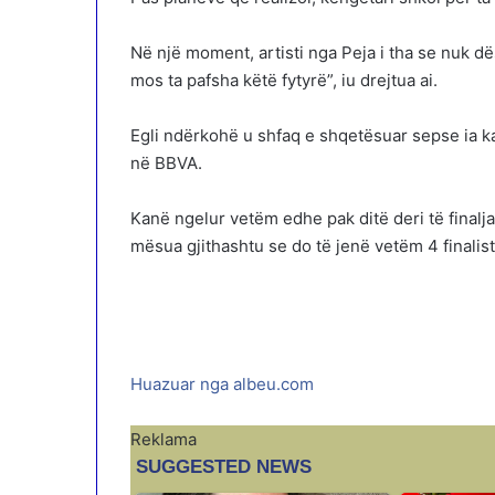
Në një moment, artisti nga Peja i tha se nuk dë
mos ta pafsha këtë fytyrë”, iu drejtua ai.
Egli ndërkohë u shfaq e shqetësuar sepse ia ka
në BBVA.
Kanë ngelur vetëm edhe pak ditë deri të finalja 
mësua gjithashtu se do të jenë vetëm 4 finalist
Huazuar nga albeu.com
Reklama