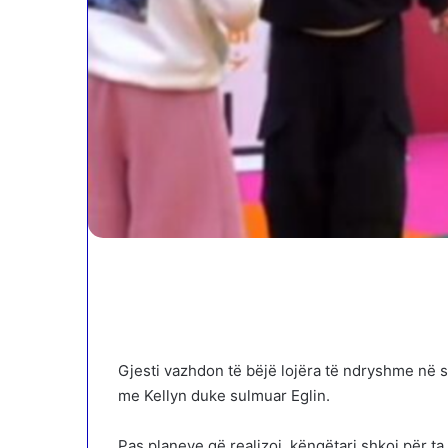
Gjesti vazhdon të bëjë lojëra të ndryshme në s
me Kellyn duke sulmuar Eglin.
Pas planeve që realizoi, këngëtari shkoi për t