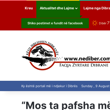
Kreu
Aktualitet dhe Lajme
Lajme nga Dibr
7
Shiko postimet e fundit në facebook
Dibër
Ky është portali më i ndjekur i Dibrës
Sunday , 9 August
“Mos ta pafsha më