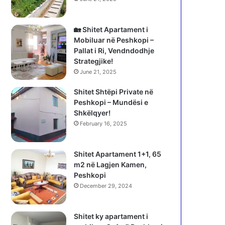
🏡 Shitet Apartament i
Mobiluar në Peshkopi –
Pallat i Ri, Vendndodhje
Strategjike!
June 21, 2025
Shitet Shtëpi Private në
Peshkopi – Mundësi e
Shkëlqyer!
February 16, 2025
Shitet Apartament 1+1, 65
m2 në Lagjen Kamen,
Peshkopi
December 29, 2024
Shitet ky apartament i