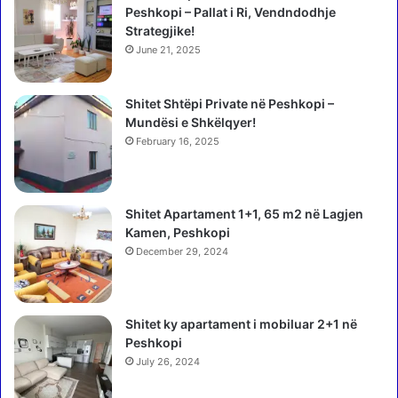
t
i
Peshkopi – Pallat i Ri, Vendndodhje
o
T
Strategjike!
n
a
June 21, 2025
s
r
f
e
i
Shitet Shtëpi Private në Peshkopi –
n
d
Mundësi e Shkëlqyer!
ë
a
s
February 16, 2025
S
t
h
a
q
d
Shitet Apartament 1+1, 65 m2 në Lagjen
i
i
Kamen, Peshkopi
p
u
ë
December 29, 2024
m
r
p
i
ë
-
r
Shitet ky apartament i mobiluar 2+1 në
S
e
Peshkopi
e
k
July 26, 2024
r
i
b
p