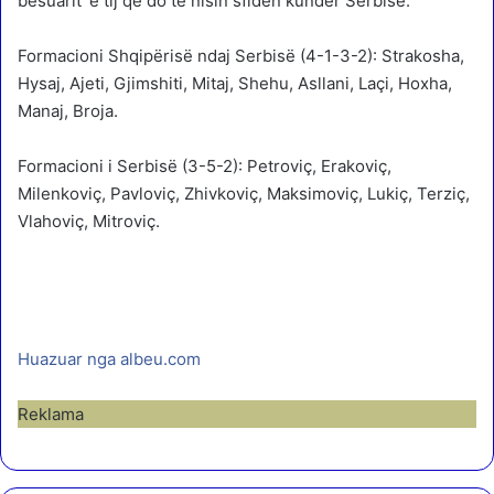
besuarit’ e tij që do të nisin sfidën kundër Serbisë.
Formacioni Shqipërisë ndaj Serbisë (4-1-3-2): Strakosha,
Hysaj, Ajeti, Gjimshiti, Mitaj, Shehu, Asllani, Laçi, Hoxha,
Manaj, Broja.
Formacioni i Serbisë (3-5-2): Petroviç, Erakoviç,
Milenkoviç, Pavloviç, Zhivkoviç, Maksimoviç, Lukiç, Terziç,
Vlahoviç, Mitroviç.
Huazuar nga albeu.com
Reklama