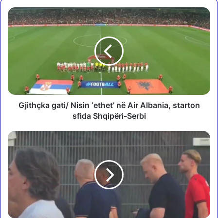
G
j
i
t
h
ç
k
a
g
a
Gjithçka gati/ Nisin ‘ethet’ në Air Albania, starton
t
sfida Shqipëri-Serbi
i
/
D
N
r
i
e
s
j
i
t
n
o
‘
r
e
i
t
i