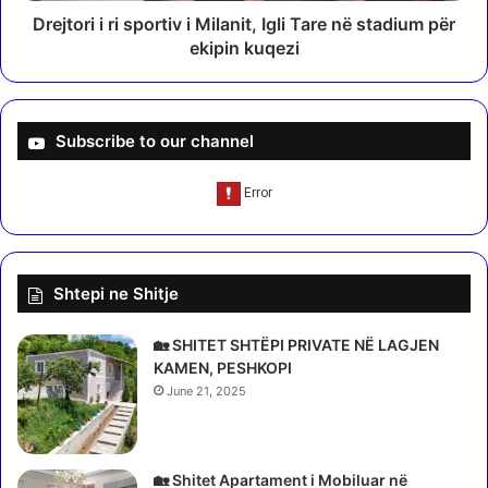
h
r
Drejtori i ri sportiv i Milanit, Igli Tare në stadium për
e
i
ekipin kuqezi
t
s
’
p
n
o
ë
r
Subscribe to our channel
A
t
i
i
r
v
A
i
l
M
b
i
Shtepi ne Shitje
a
l
n
a
i
n
🏡 SHITET SHTËPI PRIVATE NË LAGJEN
a
i
KAMEN, PESHKOPI
,
t
June 21, 2025
s
,
t
I
a
g
r
l
🏡 Shitet Apartament i Mobiluar në