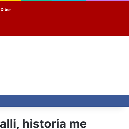
t Diber
lli, historia me