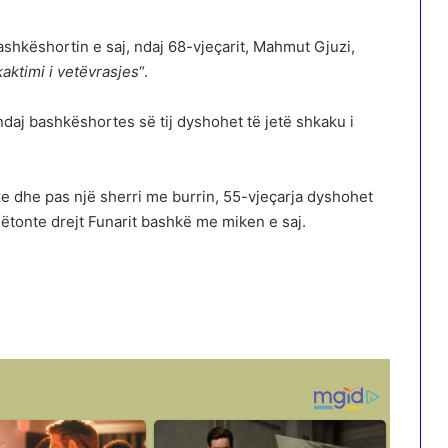
ashkëshortin e saj, ndaj 68-vjeçarit, Mahmut Gjuzi,
aktimi i vetëvrasjes
“.
ndaj bashkëshortes së tij dyshohet të jetë shkaku i
ke dhe pas një sherri me burrin, 55-vjeçarja dyshohet
ëtonte drejt Funarit bashkë me miken e saj.