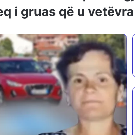
keq i gruas që u vetëvr