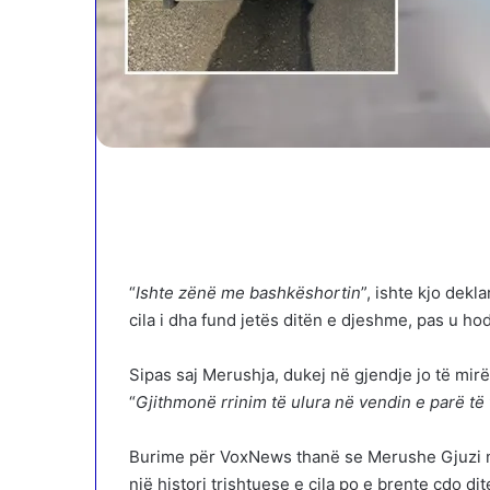
“
Ishte zënë me bashkëshortin
”, ishte kjo dek
cila i dha fund jetës ditën e djeshme, pas u ho
Sipas saj Merushja, dukej në gjendje jo të mir
“
Gjithmonë rrinim të ulura në vendin e parë të 
Burime për VoxNews thanë se Merushe Gjuzi nga
një histori trishtuese e cila po e brente cdo d