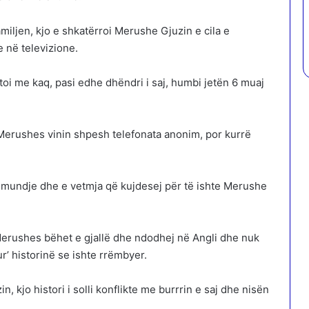
miljen, kjo e shkatërroi Merushe Gjuzin e cila e
e në televizione.
toi me kaq, pasi edhe dhëndri i saj, humbi jetën 6 muaj
Merushes vinin shpesh telefonata anonim, por kurrë
sëmundje dhe e vetmja që kujdesej për të ishte Merushe
Merushes bëhet e gjallë dhe ndodhej në Angli dhe nuk
’ historinë se ishte rrëmbyer.
kjo histori i solli konflikte me burrrin e saj dhe nisën