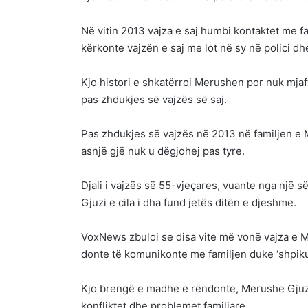
Në vitin 2013 vajza e saj humbi kontaktet me fa
kërkonte vajzën e saj me lot në sy në polici dh
Kjo histori e shkatërroi Merushen por nuk mjaf
pas zhdukjes së vajzës së saj.
Pas zhdukjes së vajzës në 2013 në familjen e 
asnjë gjë nuk u dëgjohej pas tyre.
Djali i vajzës së 55-vjeçares, vuante nga një 
Gjuzi e cila i dha fund jetës ditën e djeshme.
VoxNews zbuloi se disa vite më vonë vajza e 
donte të komunikonte me familjen duke ‘shpikur
Kjo brengë e madhe e rëndonte, Merushe Gjuzin, 
konfliktet dhe problemet familjare.