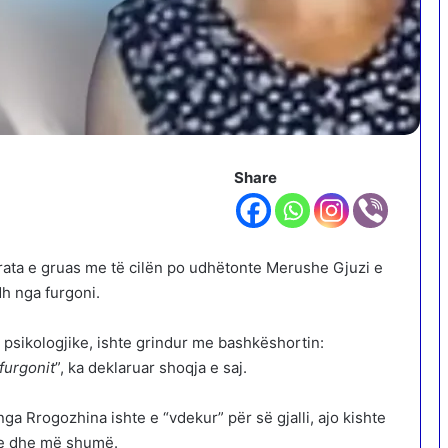
Share
larata e gruas me të cilën po udhëtonte Merushe Gjuzi e
dh nga furgoni.
ë psikologjike, ishte grindur me bashkëshortin:
furgonit
”, ka deklaruar shoqja e saj.
 Rrogozhina ishte e “vdekur” për së gjalli, ajo kishte
ite dhe më shumë.