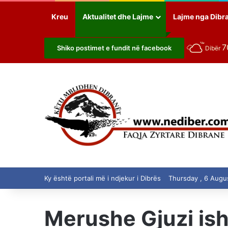
Kreu
Aktualitet dhe Lajme
Lajme nga Dibr
7
Shiko postimet e fundit në facebook
Dibër
Ky është portali më i ndjekur i Dibrës
Thursday , 6 Augu
Merushe Gjuzi isht