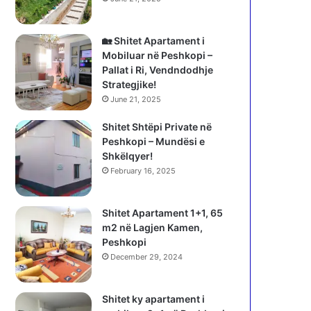
🏡 Shitet Apartament i
Mobiluar në Peshkopi –
Pallat i Ri, Vendndodhje
Strategjike!
June 21, 2025
Shitet Shtëpi Private në
Peshkopi – Mundësi e
Shkëlqyer!
February 16, 2025
Shitet Apartament 1+1, 65
m2 në Lagjen Kamen,
Peshkopi
December 29, 2024
Shitet ky apartament i