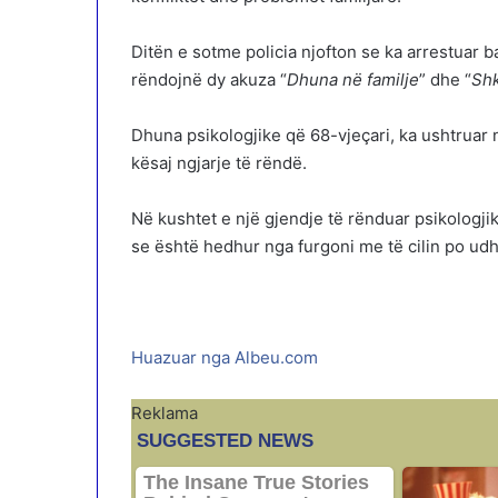
Ditën e sotme policia njofton se ka arrestuar b
rëndojnë dy akuza “
Dhuna në familje
” dhe “
Shk
Dhuna psikologjike që 68-vjeçari, ka ushtruar 
kësaj ngjarje të rëndë.
Në kushtet e një gjendje të rënduar psikologji
se është hedhur nga furgoni me të cilin po udh
Huazuar nga Albeu.com
Reklama