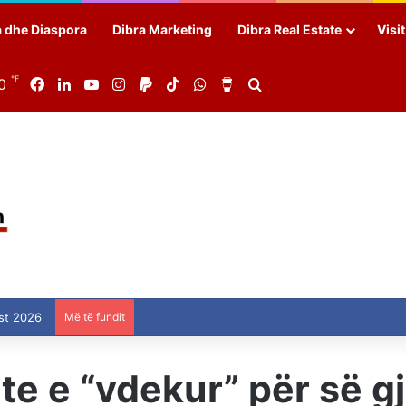
a dhe Diaspora
Dibra Marketing
Dibra Real Estate
Visi
℉
0
Facebook
LinkedIn
YouTube
Instagram
Paypal
TikTok
WhatsApp
Buy Me a Coffee
Search for
st 2026
Më të fundit
e e “vdekur” për së gja