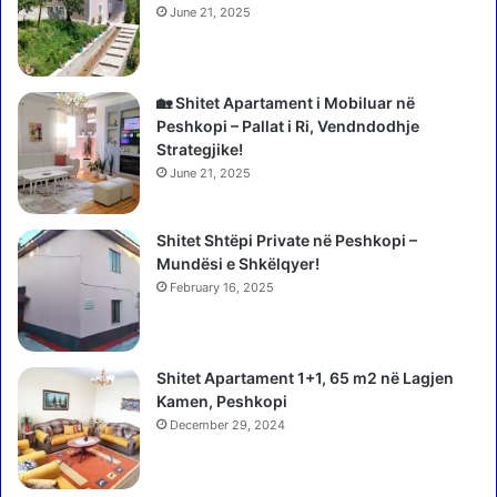
n
C
June 21, 2025
j
h
ë
a
p
r
r
l
🏡 Shitet Apartament i Mobiluar në
e
e
Peshkopi – Pallat i Ri, Vendndodhje
s
s
Strategjike!
i
L
June 21, 2025
d
e
e
c
n
Shitet Shtëpi Private në Peshkopi –
l
t
Mundësi e Shkëlqyer!
e
i
r
February 16, 2025
f
c
r
d
a
u
Shitet Apartament 1+1, 65 m2 në Lagjen
n
k
Kamen, Peshkopi
c
e
e
December 29, 2024
l
z
ë
p
n
a
ë