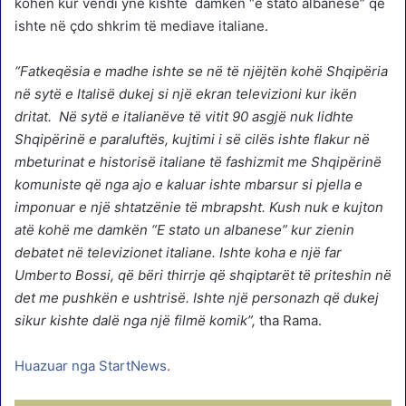
kohën kur vendi ynë kishte damkën “e stato albanese” që
ishte në çdo shkrim të mediave italiane.
“Fatkeqësia e madhe ishte se në të njëjtën kohë Shqipëria
në sytë e Italisë dukej si një ekran televizioni kur ikën
dritat. Në sytë e italianëve të vitit 90 asgjë nuk lidhte
Shqipërinë e paraluftës, kujtimi i së cilës ishte flakur në
mbeturinat e historisë italiane të fashizmit me Shqipërinë
komuniste që nga ajo e kaluar ishte mbarsur si pjella e
imponuar e një shtatzënie të mbrapsht. Kush nuk e kujton
atë kohë me damkën “E stato un albanese” kur zienin
debatet në televizionet italiane. Ishte koha e një far
Umberto Bossi, që bëri thirrje që shqiptarët të priteshin në
det me pushkën e ushtrisë. Ishte një personazh që dukej
sikur kishte dalë nga një filmë komik”,
tha Rama.
Huazuar nga StartNews.