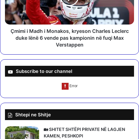
t
i
o
M
r
a
e
d
n
h
Çmimi i Madh i Monakos, kryeson Charles Leclerc
ë
i
duke lënë 6 vende pas kampionin në fuqi Max
G
M
Verstappen
j
o
e
n
r
a
m
k
Subscribe to our channel
a
o
n
s
i
,
.
k
E
r
p
y
Shtepi ne Shitje
a
e
r
s
a
o
🏡 SHITET SHTËPI PRIVATE NË LAGJEN
e
n
KAMEN, PESHKOPI