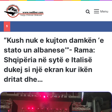
Search for
Menu
“Kush nuk e kujton damkën ‘e
stato un albanese’”- Rama:
Shqipëria në sytë e Italisë
dukej si një ekran kur ikën
dritat dhe…