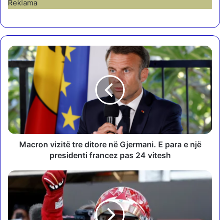
Reklama
M
a
c
r
o
n
v
i
z
i
Macron vizitë tre ditore në Gjermani. E para e një
t
presidenti francez pas 24 vitesh
ë
t
Ç
r
m
e
i
d
m
i
i