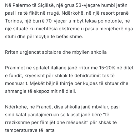
Në Palermo të Siçilisë, një grua 53-vjeçare humbi jetën
pasi i ra të fikët në rrugë. Ndërkohë, në një resort pranë
Torinos, një burrë 70-vjeçar u mbyt teksa po notonte, në
një situatë ku nxehtësia ekstreme u pasua menjëherë nga
stuhi dhe përmbytje të befasishme.
Rriten urgjencat spitalore dhe mbyllen shkolla
Pranimet në spitalet italiane janë rritur me 15-20% në ditët
e fundit, kryesisht për shkak të dehidratimit tek të
moshuarit. Mjekët bëjnë thirrje për kujdes të shtuar dhe
shmangie të ekspozimit në diell.
Ndërkohë, në Francë, disa shkolla janë mbyllur, pasi
sindikatat paralajmëruan se klasat janë bërë “të
rrezikshme për fëmijët dhe mësuesit” për shkak të
temperaturave të larta.