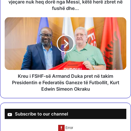
h
vjeçare nuk heq dorë nga Messi, këtë herë zbret në
a
fushë dhe...
ë
s
K
h
r
t
e
ë
u
v
i
e
F
t
S
ë
H
m
F
n
-
Kreu i FSHF-së Armand Duka pret në takim
j
s
Presidentin e Federatës Ganeze të Futbollit, Kurt
ë
ë
Edwin Simeon Okraku
n
A
u
r
m
m
ë
a
Subscribe to our channel
r
n
"
d
,
D