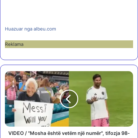
Huazuar nga albeu.com
Reklama
V
I
D
E
O
/
"
M
o
s
VIDEO / "Mosha është vetëm një numër", tifozja 98-