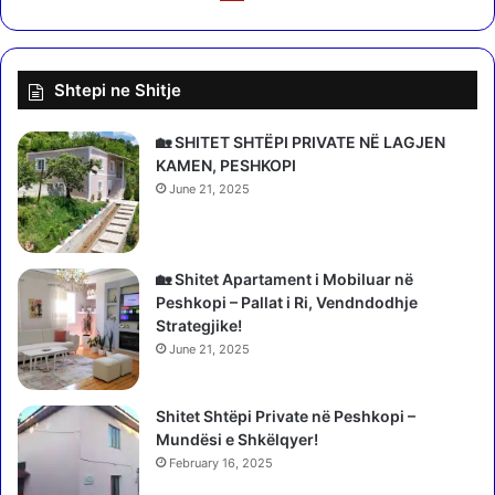
t
u
i
k
f
a
o
Shtepi ne Shitje
p
z
r
j
e
🏡 SHITET SHTËPI PRIVATE NË LAGJEN
a
t
KAMEN, PESHKOPI
9
n
June 21, 2025
8
ë
-
t
v
a
j
k
🏡 Shitet Apartament i Mobiluar në
e
i
Peshkopi – Pallat i Ri, Vendndodhje
ç
m
Strategjike!
a
P
June 21, 2025
r
r
e
e
n
Shitet Shtëpi Private në Peshkopi –
s
u
Mundësi e Shkëlqyer!
i
k
d
February 16, 2025
h
e