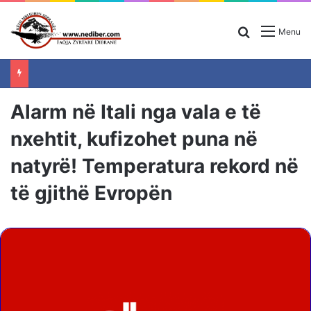
Search for
Menu
Alarm në Itali nga vala e të
nxehtit, kufizohet puna në
natyrë! Temperatura rekord në
të gjithë Evropën