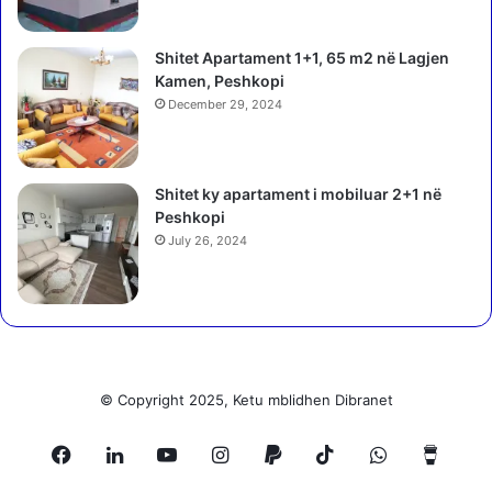
e
n
q
t
d
Shitet Apartament 1+1, 65 m2 në Lagjen
i
o
Kamen, Peshkopi
n
r
December 29, 2024
e
ë
F
n
e
g
d
Shitet ky apartament i mobiluar 2+1 në
a
e
Peshkopi
M
r
e
July 26, 2024
a
s
t
s
ë
i
s
,
G
k
a
ë
n
© Copyright 2025, Ketu mblidhen Dibranet
t
e
ë
z
h
Facebook
LinkedIn
YouTube
Instagram
Paypal
TikTok
WhatsApp
Buy
e
e
t