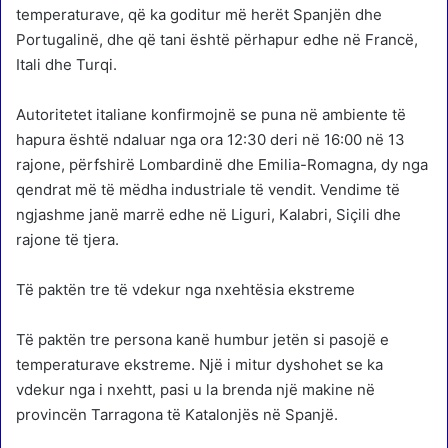
temperaturave, që ka goditur më herët Spanjën dhe
Portugalinë, dhe që tani është përhapur edhe në Francë,
Itali dhe Turqi.
Autoritetet italiane konfirmojnë se puna në ambiente të
hapura është ndaluar nga ora 12:30 deri në 16:00 në 13
rajone, përfshirë Lombardinë dhe Emilia-Romagna, dy nga
qendrat më të mëdha industriale të vendit. Vendime të
ngjashme janë marrë edhe në Liguri, Kalabri, Siçili dhe
rajone të tjera.
Të paktën tre të vdekur nga nxehtësia ekstreme
Të paktën tre persona kanë humbur jetën si pasojë e
temperaturave ekstreme. Një i mitur dyshohet se ka
vdekur nga i nxehtt, pasi u la brenda një makine në
provincën Tarragona të Katalonjës në Spanjë.