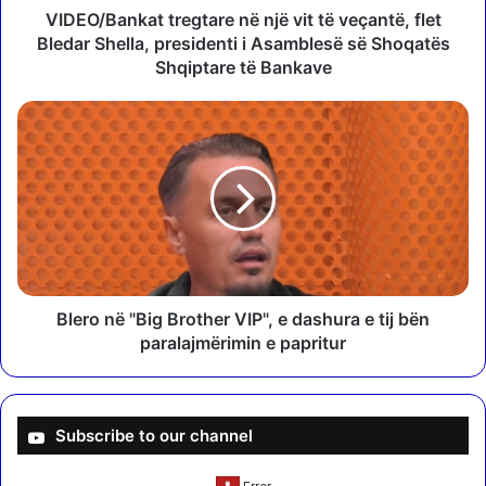
k
VIDEO/Bankat tregtare në një vit të veçantë, flet
a
Bledar Shella, presidenti i Asamblesë së Shoqatës
t
Shqiptare të Bankave
t
r
B
e
l
g
e
t
r
a
o
r
n
e
ë
n
"
ë
B
n
i
Blero në "Big Brother VIP", e dashura e tij bën
j
g
paralajmërimin e papritur
ë
B
v
r
i
o
t
t
Subscribe to our channel
t
h
ë
e