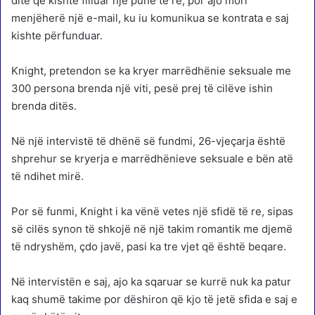
ditë që kishte filluar një punë të re, por ajo mori
menjëherë një e-mail, ku iu komunikua se kontrata e saj
kishte përfunduar.
Knight, pretendon se ka kryer marrëdhënie seksuale me
300 persona brenda një viti, pesë prej të cilëve ishin
brenda ditës.
Në një intervistë të dhënë së fundmi, 26-vjeçarja është
shprehur se kryerja e marrëdhënieve seksuale e bën atë
të ndihet mirë.
Por së funmi, Knight i ka vënë vetes një sfidë të re, sipas
së cilës synon të shkojë në një takim romantik me djemë
të ndryshëm, çdo javë, pasi ka tre vjet që është beqare.
Në intervistën e saj, ajo ka sqaruar se kurrë nuk ka patur
kaq shumë takime por dëshiron që kjo të jetë sfida e saj e