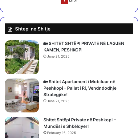
v
r
e
V
ç
I
a
P
Shtepi ne Shitje
n
"
t
,
ë
e
🏡 SHITET SHTËPI PRIVATE NË LAGJEN
,
d
KAMEN, PESHKOPI
f
a
June 21, 2025
l
s
e
h
t
u
B
r
🏡 Shitet Apartament i Mobiluar në
l
a
Peshkopi – Pallat i Ri, Vendndodhje
e
e
Strategjike!
d
t
June 21, 2025
a
i
r
j
S
Shitet Shtëpi Private në Peshkopi –
b
h
Mundësi e Shkëlqyer!
ë
e
n
February 16, 2025