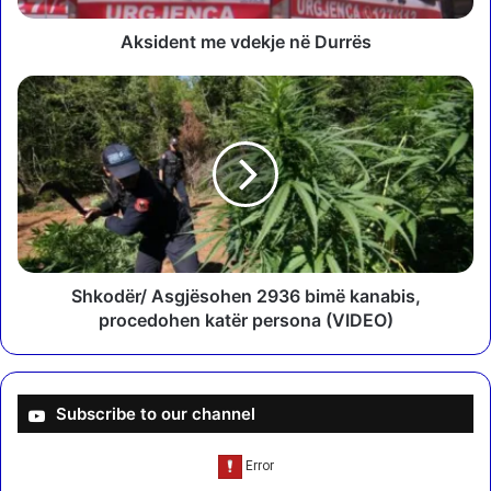
m
e
Aksident me vdekje në Durrës
v
d
S
e
h
k
k
j
o
e
d
n
ë
ë
r
D
/
u
A
r
s
Shkodër/ Asgjësohen 2936 bimë kanabis,
r
g
procedohen katër persona (VIDEO)
ë
j
s
ë
s
o
Subscribe to our channel
h
e
n