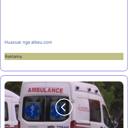
Huazuar nga albeu.com
Reklama
A
k
s
i
d
e
n
t