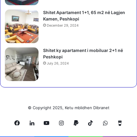
d
o
Shitet Apartament 1+1, 65 m2 në Lagjen
h
Kamen, Peshkopi
e
December 29, 2024
n
k
a
t
Shitet ky apartament i mobiluar 2+1 në
ë
Peshkopi
r
July 26, 2024
p
e
r
s
o
n
a
© Copyright 2025, Ketu mblidhen Dibranet
(
V
Facebook
LinkedIn
YouTube
Instagram
Paypal
TikTok
WhatsApp
Buy
I
D
E