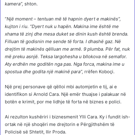
kamera”,
shton.
“
Një moment – tentuan më të hapnin dyert e makinës”,
kujton i riu. “Dyert nuk u hapën. Makina ime është me
xhama të zinj dhe mesa duket se dinin kush është brenda.
Filluan të godisnin me sende të forta. I dhashë gaz. Në
drejtim të makinës qëlluan me armë. 9 plumba. Për fat, nuk
më preku asnjë. Teksa largohesha u bllokova në semafor.
Aty erdhën me goditën nga pas. Nga forca, makina ime u
spostua dhe godita një makinë para”,
rrëfen Koboçi.
Një prej personave që qëlloi mbi automjetin e tij, ai e
identifikon si Arnold Cara. Një emër thuajse i palakuar në
botën e krimit, por me lidhje të forta në biznes e polici.
Ai rezulton kushëriri i biznesmenit Ylli Cara. Ky i fundit ish-
ortak në një shoqëri me drejtorin e Përgjithshëm të
Policisë së Shtetit, Ilir Proda.