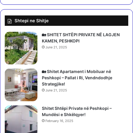
2
9
3
Shtepi ne Shitje
6
b
i
🏡 SHITET SHTËPI PRIVATE NË LAGJEN
m
KAMEN, PESHKOPI
ë
June 21, 2025
k
a
n
a
🏡 Shitet Apartament i Mobiluar në
b
Peshkopi – Pallat i Ri, Vendndodhje
i
Strategjike!
s
June 21, 2025
,
p
Shitet Shtëpi Private në Peshkopi –
r
Mundësi e Shkëlqyer!
o
c
February 16, 2025
e