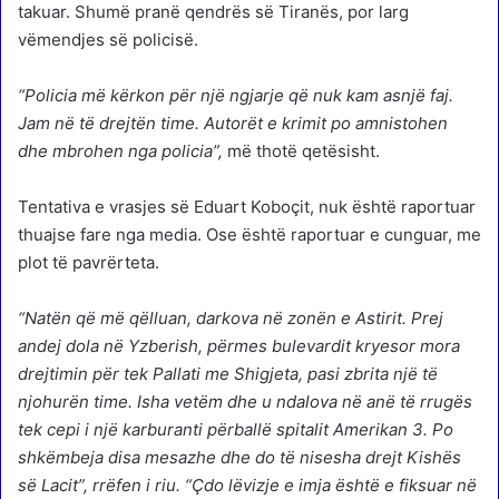
takuar. Shumë pranë qendrës së Tiranës, por larg
vëmendjes së policisë.
“Policia më kërkon për një ngjarje që nuk kam asnjë faj.
Jam në të drejtën time. Autorët e krimit po amnistohen
dhe mbrohen nga policia”,
më thotë qetësisht.
Tentativa e vrasjes së Eduart Koboçit, nuk është raportuar
thuajse fare nga media. Ose është raportuar e cunguar, me
plot të pavrërteta.
“Natën që më qëlluan, darkova në zonën e Astirit. Prej
andej dola në Yzberish, përmes bulevardit kryesor mora
drejtimin për tek Pallati me Shigjeta, pasi zbrita një të
njohurën time. Isha vetëm dhe u ndalova në anë të rrugës
tek cepi i një karburanti përballë spitalit Amerikan 3. Po
shkëmbeja disa mesazhe dhe do të nisesha drejt Kishës
së Lacit”, rrëfen i riu. “Çdo lëvizje e imja është e fiksuar në