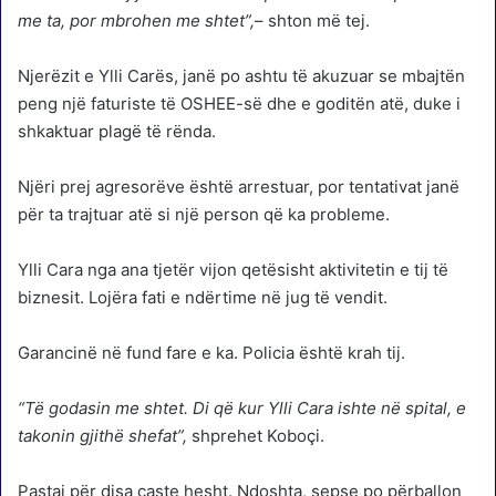
me ta, por mbrohen me shtet”,
– shton më tej.
Njerëzit e Ylli Carës, janë po ashtu të akuzuar se mbajtën
peng një faturiste të OSHEE-së dhe e goditën atë, duke i
shkaktuar plagë të rënda.
Njëri prej agresorëve është arrestuar, por tentativat janë
për ta trajtuar atë si një person që ka probleme.
Ylli Cara nga ana tjetër vijon qetësisht aktivitetin e tij të
biznesit. Lojëra fati e ndërtime në jug të vendit.
Garancinë në fund fare e ka. Policia është krah tij.
“Të godasin me shtet. Di që kur Ylli Cara ishte në spital, e
takonin gjithë shefat”,
shprehet Koboçi.
Pastaj për disa çaste hesht. Ndoshta, sepse po përballon