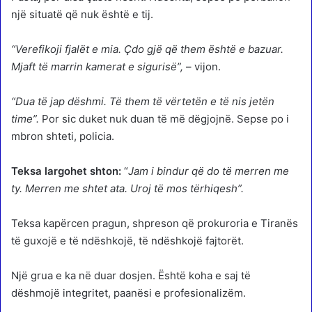
një situatë që nuk është e tij.
“Verefikoji fjalët e mia. Çdo gjë që them është e bazuar.
Mjaft të marrin kamerat e sigurisë”,
– vijon.
“Dua të jap dëshmi. Të them të vërtetën e të nis jetën
time”.
Por sic duket nuk duan të më dëgjojnë. Sepse po i
mbron shteti, policia.
Teksa largohet shton:
“
Jam i bindur që do të merren me
ty. Merren me shtet ata. Uroj të mos tërhiqesh”.
Teksa kapërcen pragun, shpreson që prokuroria e Tiranës
të guxojë e të ndëshkojë, të ndëshkojë fajtorët.
Një grua e ka në duar dosjen. Është koha e saj të
dëshmojë integritet, paanësi e profesionalizëm.