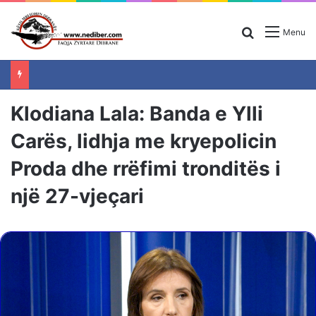
Search for
Menu
Klodiana Lala: Banda e Ylli
Carës, lidhja me kryepolicin
Proda dhe rrëfimi tronditës i
një 27-vjeçari