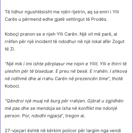
Të lidhur ngushtësisht me njëri-tjetrin, aq sa emri i Ylli
Carës u përmend edhe gjatë vettingut të Prodës.
Koboçi pranon se e njeh Ylli Carën. Një vit më parë, ai
rrëfen për një incident të ndodhur në një lokal afër Zogut
të Zi.
“Një mik i imi ishte përplasur me nipin e Yllit. Ylli e thirri të
uleshin për të biseduar. E preu në besë. E rrahën. I shkova
në ndihmë dhe ai rrahu Carën në prezencën time
”, thotë
Koboci.
“Qëndroi një muaj në burg për rrahjen. Gjërat u zgjidhën
më pas dhe se mendoja se isha në konflikt me ndonjë
person. Por, ndodhi ngjarja
”, tregon ai.
27-vjeçari është në kërkim policor për largim nga vendi