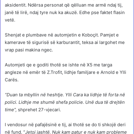
aksidentit. Ndërsa personat që qëlluan me armë ndaj tij,
janë të lirë, ndaj tyre nuk ka akuzë. Edhe pse faktet flasin
vetë.
Shenjat e plumbave në automjetin e Koboçit. Pamjet e
kamerave të sigurisë së karburantit, teksa ai largohet me
vrap pasi makina ngec.
Automjeti qe e goditi thotë se ishte në X5 me targa
angleze në emër të Z.Trofit, lidhje familjare e Arnold e Ylli
Carës.
“Duan ta mbyllin në heshtje. Ylli Cara ka lidhje të forta në
polici. Lidhje me shumë shefa policie. Unë dua të drejtën
time”,
shprehet 27-vjecari.
I vendosur në pafajësinë e tij, ai thotë se do ti shkojë deri
në fund. “
Jetoj jashtë. Nuk kam patur e nuk kam probleme