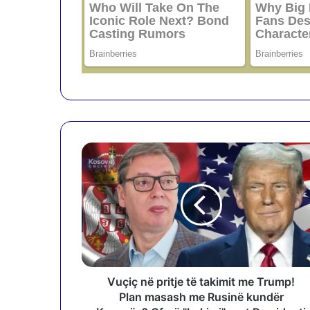
V
u
ç
i
ç
n
ë
p
r
i
Vuçiç në pritje të takimit me Trump!
t
Plan masash me Rusinë kundër
j