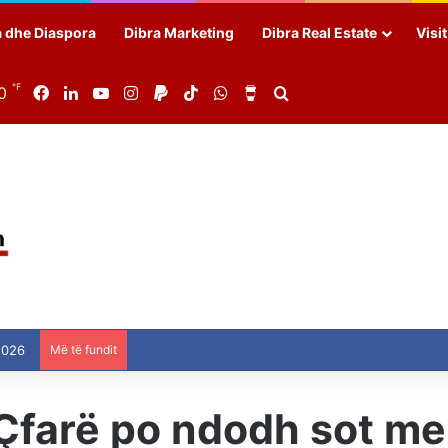
a dhe Diaspora
Dibra Marketing
Dibra Real Estate
Visi
℉
0
Facebook
LinkedIn
YouTube
Instagram
Paypal
TikTok
WhatsApp
Buy Me a Coffee
Search for
2026
Më të fundit
 Çfarë po ndodh sot m