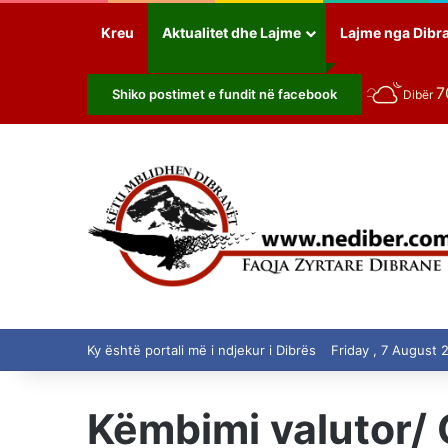
Kreu
Aktualitet dhe Lajme
Lajme nga Dibr
7
Shiko postimet e fundit në facebook
Dibër
Ky është portali më i ndjekur i Dibrës
Friday , 7 August 
Këmbimi valutor/