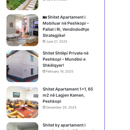
🏡 Shitet Apartament i
Mobiluar në Peshkopi –
Pallat i Ri, Vendndodhje
Strategjike!
June 21, 2025
Shitet Shtëpi Private në
Peshkopi – Mundësi e
Shkëlqyer!
February 16, 2025
Shitet Apartament 1+1, 65
m2 në Lagjen Kamen,
Peshkopi
December 29, 2024
Shitet ky apartament i