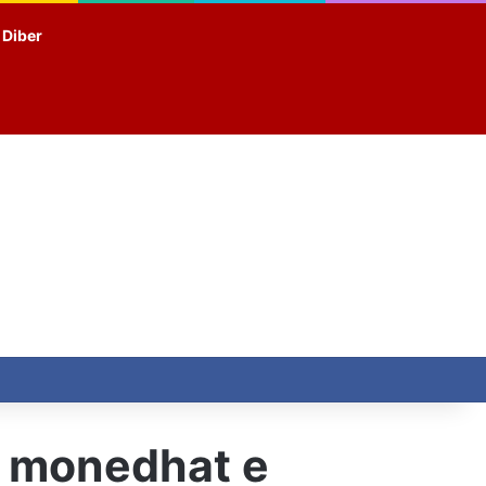
t Diber
e monedhat e