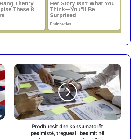
P
r
o
d
h
u
e
s
i
t
Prodhuesit dhe konsumatorët
d
pesimistë, treguesi i besimit në
h