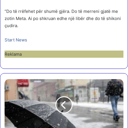
“Do të rrëfehet për shumë gjëra. Do të merreni gjatë me
zotin Meta. Ai po shkruan edhe një libër dhe do të shikoni
çudira.
Start News
Reklama
R
e
s
h
j
e
d
ë