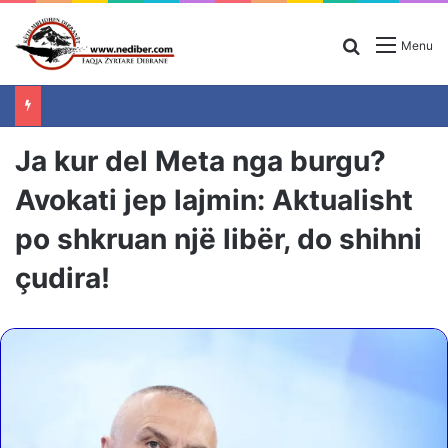
Search for
Menu
Ja kur del Meta nga burgu?
Avokati jep lajmin: Aktualisht
po shkruan një libër, do shihni
çudira!