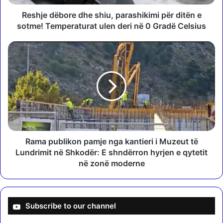
b
o
Reshje dëbore dhe shiu, parashikimi për ditën e
r
sotme! Temperaturat ulen deri në 0 Gradë Celsius
e
d
R
h
a
e
m
s
a
h
p
i
u
u
b
,
l
p
i
a
k
Rama publikon pamje nga kantieri i Muzeut të
r
o
Lundrimit në Shkodër: E shndërron hyrjen e qytetit
a
n
në zonë moderne
s
p
h
a
i
m
k
j
Subscribe to our channel
i
e
m