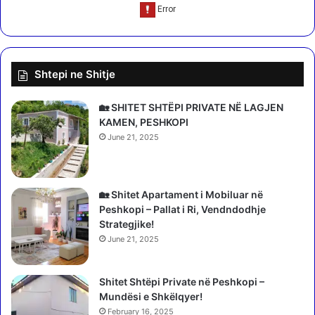
n
i
g
p
a
ë
k
r
a
Shtepi ne Shitje
d
n
i
t
t
i
🏡 SHITET SHTËPI PRIVATE NË LAGJEN
ë
e
KAMEN, PESHKOPI
n
r
June 21, 2025
e
i
s
i
o
M
t
u
🏡 Shitet Apartament i Mobiluar në
m
z
Peshkopi – Pallat i Ri, Vendndodhje
e
e
Strategjike!
!
u
June 21, 2025
T
t
e
t
m
Shitet Shtëpi Private në Peshkopi –
ë
p
Mundësi e Shkëlqyer!
L
e
u
February 16, 2025