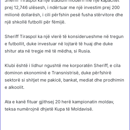
Sheriff Tiraspol ka një stadium modern me një kapacitet
prej 12,746 ulësesh, i ndërtuar me një investim prej 200
milionë dollarësh, i cili përfshin pesë fusha stërvitore dhe
një shkollë futbolli për fëmijë.
Sheriff Tiraspol ka një vlerë të konsiderueshme në tregun
e futbollit, duke investuar në lojtarë të huaj dhe duke
shitur ata në tregje më të mëdha, si Rusia.
Klubi është i lidhur ngushtë me korporatën Sheriff, e cila
dominon ekonominë e Transnistrisë, duke përfshirë
sektorë si shitjet me pakicë, bankat, mediat dhe prodhimin
e alkoolit.
Ata e kanë fituar gjithsej 20 herë kampionatin moldav,
teksa numërojnë dhjetë Kupa të Moldavisë.