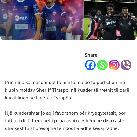
Share
Prishtina ka mësuar sot (e martë) se do të përballen me
klubin moldav Sheriff Tiraspol në kuadër të rrethit të parë
kualifikues në Ligën e Evropës.
Një kundërshtar jo aq i favorshëm për kryeqytetasit, por
futbolli di të tregohet i paparashikueshëm në disa raste
dhe kështu shpresojmë të ndodhë edhe kësaj radhe.