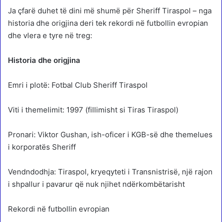
Ja çfarë duhet të dini më shumë për Sheriff Tiraspol – nga
historia dhe origjina deri tek rekordi në futbollin evropian
dhe vlera e tyre në treg:
Historia dhe origjina
Emri i plotë: Fotbal Club Sheriff Tiraspol
Viti i themelimit: 1997 (fillimisht si Tiras Tiraspol)
Pronari: Viktor Gushan, ish-oficer i KGB-së dhe themelues
i korporatës Sheriff
Vendndodhja: Tiraspol, kryeqyteti i Transnistrisë, një rajon
i shpallur i pavarur që nuk njihet ndërkombëtarisht
Rekordi në futbollin evropian