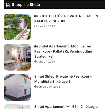
Shtepi ne Shitje
a
e
j
c
I
k
🏡 SHITET SHTËPI PRIVATE NË LAGJEN
r
h
KAMEN, PESHKOPI
a
a
June 21, 2025
n
m
i
/
t
I
:
s
🏡 Shitet Apartament i Mobiluar në
P
h
Peshkopi – Pallat i Ri, Vendndodhje
o
-
Strategjike!
b
e
June 21, 2025
ë
d
n
a
p
Shitet Shtëpi Private në Peshkopi –
s
u
Mundësi e Shkëlqyer!
h
n
u
February 16, 2025
ë
r
n
a
e
e
Shitet Apartament 1+1, 65 m2 në Lagjen
n
R