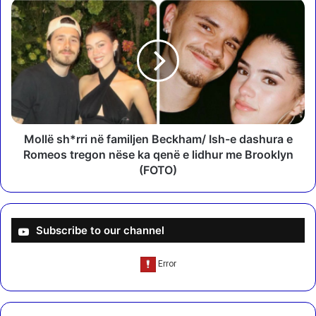
r
M
z
o
p
l
ë
l
r
ë
s
s
u
h
l
*
m
r
e
r
Mollë sh*rri në familjen Beckham/ Ish-e dashura e
t
i
Romeos tregon nëse ka qenë e lidhur me Brooklyn
e
n
(FOTO)
I
ë
z
f
r
a
a
m
Subscribe to our channel
e
i
l
l
i
j
t
e
n
n
d
B