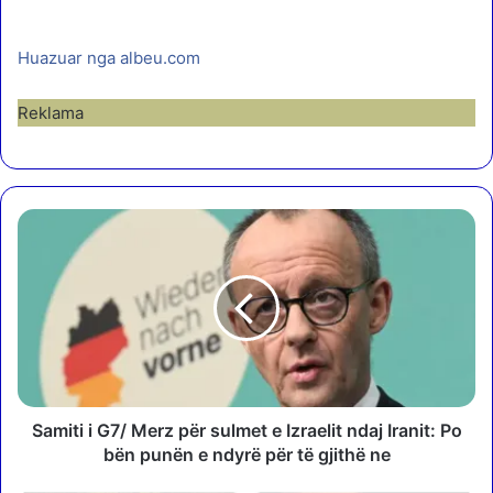
Huazuar nga albeu.com
Reklama
S
a
m
i
t
i
i
G
7
/
Samiti i G7/ Merz për sulmet e Izraelit ndaj Iranit: Po
M
bën punën e ndyrë për të gjithë ne
e