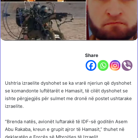
Share
Ushtria izraelite dyshohet se ka vrarë njeriun që dyshohet
se komandonte luftëtarët e Hamasit, të cilët dyshohet se
ishte përgjegjës për sulmet me dronë në postet ushtarake
izraelite.
“Brenda natës, avionët luftarakë të IDF-së goditën Asem
Abu Rakaba, kreun e grupit ajror të Hamasit,” thuhet në
deklaratën e Forcës së Mbrojtjes të Izraelit.