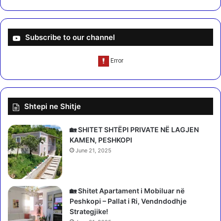
s
ë
ë
n
p
d
u
ë
Subscribe to our channel
n
s
ë
i
t
s
o
h
r
m
e
e
Shtepi ne Shitje
/
a
R
s
r
t
🏡 SHITET SHTËPI PRIVATE NË LAGJEN
i
r
KAMEN, PESHKOPI
t
o
June 21, 2025
j
l
a
o
e
g
i
j
🏡 Shitet Apartament i Mobiluar në
n
i
Peshkopi – Pallat i Ri, Vendndodhje
d
k
Strategjike!
u