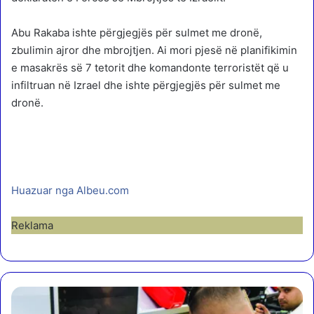
Abu Rakaba ishte përgjegjës për sulmet me dronë,
zbulimin ajror dhe mbrojtjen. Ai mori pjesë në planifikimin
e masakrës së 7 tetorit dhe komandonte terroristët që u
infiltruan në Izrael dhe ishte përgjegjës për sulmet me
dronë.
Huazuar nga Albeu.com
Reklama
N
g