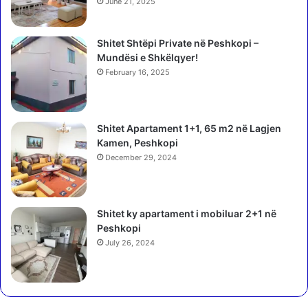
e
June 21, 2025
s
/
t
3
r
Shitet Shtëpi Private në Peshkopi –
s
i
Mundësi e Shkëlqyer!
h
s
e
February 16, 2025
ë
n
s
j
ë
a
Shitet Apartament 1+1, 65 m2 në Lagjen
a
d
Kamen, Peshkopi
u
o
t
December 29, 2024
v
o
i
m
h
o
e
Shitet ky apartament i mobiluar 2+1 në
b
n
Peshkopi
i
p
July 26, 2024
l
ë
a
r
v
b
e
a
,
l