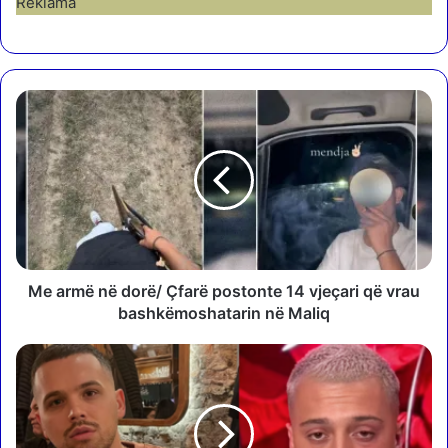
Reklama
M
e
a
r
m
ë
n
ë
d
o
Me armë në dorë/ Çfarë postonte 14 vjeçari që vrau
r
bashkëmoshatarin në Maliq
ë
/
F
Ç
O
f
T
a
O
r
/