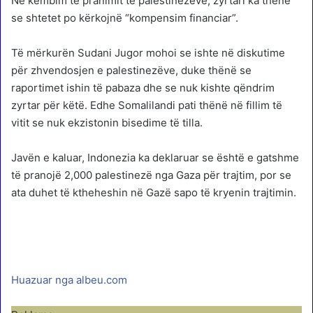
Në këmbim të pranimit të palestinezëve, zyrtari ka thënë
se shtetet po kërkojnë “kompensim financiar”.
Të mërkurën Sudani Jugor mohoi se ishte në diskutime
për zhvendosjen e palestinezëve, duke thënë se
raportimet ishin të pabaza dhe se nuk kishte qëndrim
zyrtar për këtë. Edhe Somalilandi pati thënë në fillim të
vitit se nuk ekzistonin bisedime të tilla.
Javën e kaluar, Indonezia ka deklaruar se është e gatshme
të pranojë 2,000 palestinezë nga Gaza për trajtim, por se
ata duhet të ktheheshin në Gazë sapo të kryenin trajtimin.
Huazuar nga albeu.com