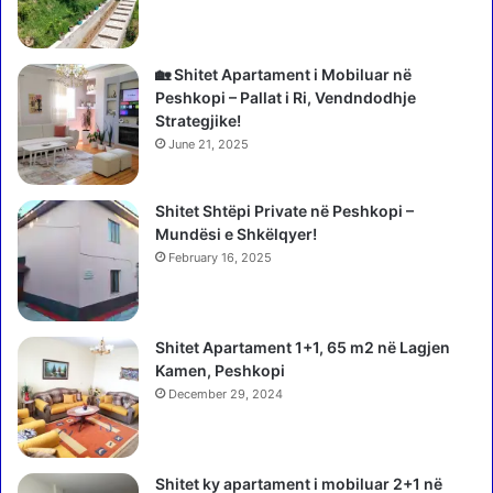
r
h
a
t
u
e
b
t
🏡 Shitet Apartament i Mobiluar në
a
j
Peshkopi – Pallat i Ri, Vendndodhje
s
e
Strategjike!
h
t
June 21, 2025
k
ë
ë
G
m
Shitet Shtëpi Private në Peshkopi –
j
o
Mundësi e Shkëlqyer!
e
s
s
February 16, 2025
h
t
a
i
t
t
Shitet Apartament 1+1, 65 m2 në Lagjen
a
:
Kamen, Peshkopi
r
Ç
i
December 29, 2024
d
n
o
n
a
ë
r
Shitet ky apartament i mobiluar 2+1 në
M
t