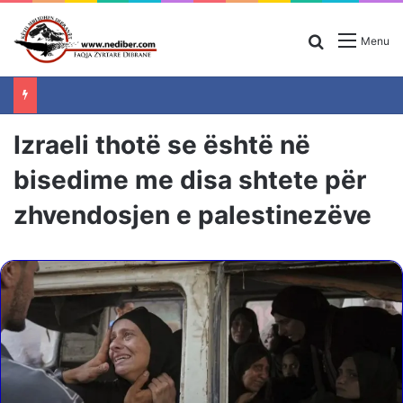
Search for
Menu
Izraeli thotë se është në
bisedime me disa shtete për
zhvendosjen e palestinezëve