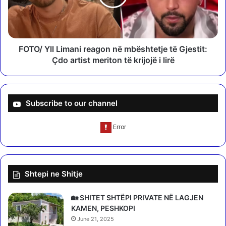
ë
Y
p
l
o
l
s
L
t
i
FOTO/ Yll Limani reagon në mbështetje të Gjestit:
o
m
Çdo artist meriton të krijojë i lirë
n
a
t
n
e
i
1
r
Subscribe to our channel
4
e
v
a
j
g
e
o
ç
n
a
n
Shtepi ne Shitje
r
ë
i
m
q
b
🏡 SHITET SHTËPI PRIVATE NË LAGJEN
ë
ë
KAMEN, PESHKOPI
v
s
June 21, 2025