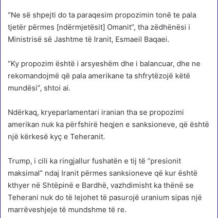
“Ne së shpejti do ta paraqesim propozimin tonë te pala
tjetër përmes [ndërmjetësit] Omanit”, tha zëdhënësi i
Ministrisë së Jashtme të Iranit, Esmaeil Baqaei.
“Ky propozim është i arsyeshëm dhe i balancuar, dhe ne
rekomandojmë që pala amerikane ta shfrytëzojë këtë
mundësi”, shtoi ai.
Ndërkaq, kryeparlamentari iranian tha se propozimi
amerikan nuk ka përfshirë heqjen e sanksioneve, që është
një kërkesë kyç e Teheranit.
Trump, i cili ka ringjallur fushatën e tij të “presionit
maksimal” ndaj Iranit përmes sanksioneve që kur është
kthyer në Shtëpinë e Bardhë, vazhdimisht ka thënë se
Teherani nuk do të lejohet të pasurojë uranium sipas një
marrëveshjeje të mundshme të re.