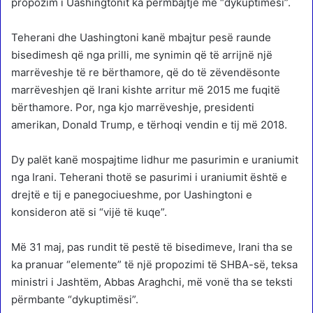
propozim i Uashingtonit ka përmbajtje me “dykuptimësi”.
Teherani dhe Uashingtoni kanë mbajtur pesë raunde
bisedimesh që nga prilli, me synimin që të arrijnë një
marrëveshje të re bërthamore, që do të zëvendësonte
marrëveshjen që Irani kishte arritur më 2015 me fuqitë
bërthamore. Por, nga kjo marrëveshje, presidenti
amerikan, Donald Trump, e tërhoqi vendin e tij më 2018.
Dy palët kanë mospajtime lidhur me pasurimin e uraniumit
nga Irani. Teherani thotë se pasurimi i uraniumit është e
drejtë e tij e panegociueshme, por Uashingtoni e
konsideron atë si “vijë të kuqe”.
Më 31 maj, pas rundit të pestë të bisedimeve, Irani tha se
ka pranuar “elemente” të një propozimi të SHBA-së, teksa
ministri i Jashtëm, Abbas Araghchi, më vonë tha se teksti
përmbante “dykuptimësi”.