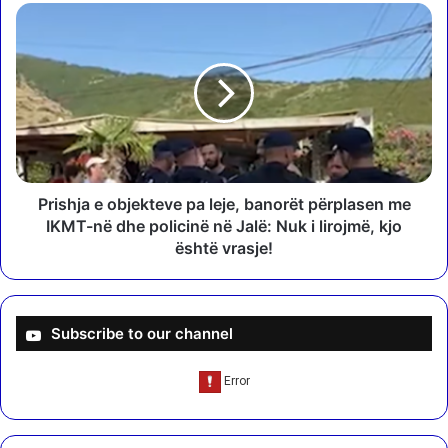
s
P
o
r
t
i
2
s
6
h
v
j
j
a
e
e
t
o
o
b
Prishja e objekteve pa leje, banorët përplasen me
r
j
IKMT-në dhe policinë në Jalë: Nuk i lirojmë, kjo
i
e
është vrasje!
n
k
e
t
k
e
a
v
Subscribe to our channel
p
e
i
p
t
a
u
l
l
e