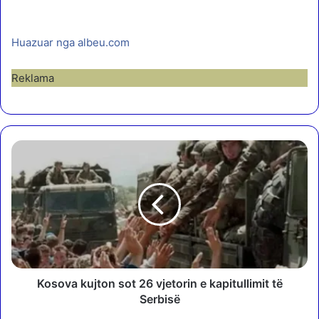
Huazuar nga albeu.com
Reklama
K
o
s
o
v
a
k
u
j
t
Kosova kujton sot 26 vjetorin e kapitullimit të
o
Serbisë
n