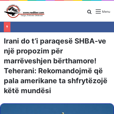
Search for
Menu
Irani do t’i paraqesë SHBA-ve
një propozim për
marrëveshjen bërthamore!
Teherani: Rekomandojmë që
pala amerikane ta shfrytëzojë
këtë mundësi