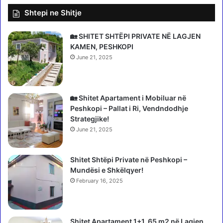
l
j
Shtepi ne Shitje
i
e
m
,
i
b
🏡 SHITET SHTËPI PRIVATE NË LAGJEN
t
a
KAMEN, PESHKOPI
t
n
June 21, 2025
ë
o
S
r
e
ë
r
t
🏡 Shitet Apartament i Mobiluar në
b
p
Peshkopi – Pallat i Ri, Vendndodhje
i
ë
Strategjike!
s
r
June 21, 2025
ë
p
l
Shitet Shtëpi Private në Peshkopi –
a
Mundësi e Shkëlqyer!
s
e
February 16, 2025
n
m
e
Shitet Apartament 1+1, 65 m2 në Lagjen
I