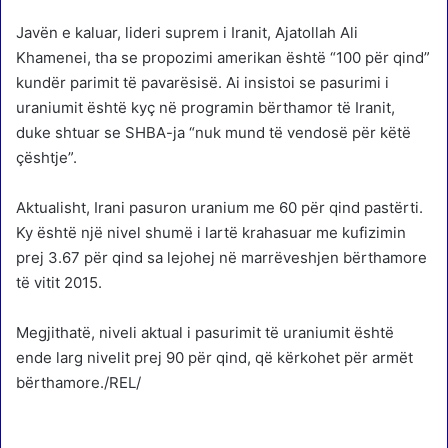
Javën e kaluar, lideri suprem i Iranit, Ajatollah Ali
Khamenei, tha se propozimi amerikan është “100 për qind”
kundër parimit të pavarësisë. Ai insistoi se pasurimi i
uraniumit është kyç në programin bërthamor të Iranit,
duke shtuar se SHBA-ja “nuk mund të vendosë për këtë
çështje”.
Aktualisht, Irani pasuron uranium me 60 për qind pastërti.
Ky është një nivel shumë i lartë krahasuar me kufizimin
prej 3.67 për qind sa lejohej në marrëveshjen bërthamore
të vitit 2015.
Megjithatë, niveli aktual i pasurimit të uraniumit është
ende larg nivelit prej 90 për qind, që kërkohet për armët
bërthamore./REL/