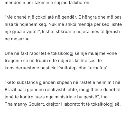
mendonin për takimin e saj me fallxhoren.
“Më dhanë një çokollatë në qendër. E hëngra dhe më pas
nisa të ndjehem keq. Nuk më shkoi mendja për keq, ishte
një grua e vjetër”, kishte shkruar e ndjera mes të tjerash
në mesazhe.
Dhe në fakt raportet e toksikologjisë një muaj më vonë
tregonin se në trupin e të ndjerës kishte sasi të
konsiderueshme pesticidi ‘sulfotep’ dhe ‘terbufos’.
“Këto substanca gjenden shpesh në rastet e helmimit në
Brazil pasi gjenden relativisht lehtë, megjithëse duhet të
jenë të kontrolluara nga ministria e bujqësisë”, tha
Thalmanny Goulart, drejtor i laboratorit të toksikologjisë.