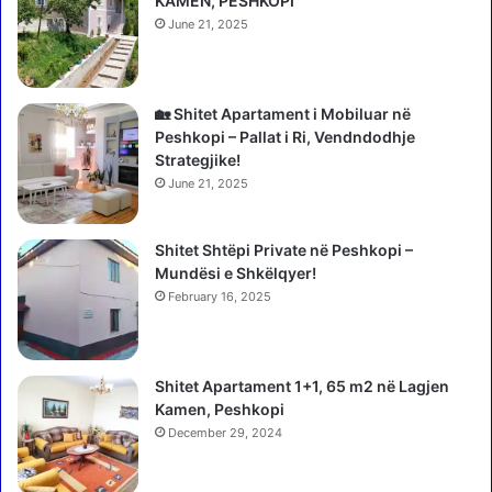
KAMEN, PESHKOPI
a
n
June 21, 2025
k
a
a
e
n
l
ë
🏡 Shitet Apartament i Mobiluar në
e
n
Peshkopi – Pallat i Ri, Vendndodhje
k
ë
Strategjike!
t
n
r
June 21, 2025
s
i
h
k
Shitet Shtëpi Private në Peshkopi –
k
e
Mundësi e Shkëlqyer!
r
n
u
February 16, 2025
ë
a
P
r
u
j
k
Shitet Apartament 1+1, 65 m2 në Lagjen
a
ë
Kamen, Peshkopi
n
December 29, 2024
ë
d
e