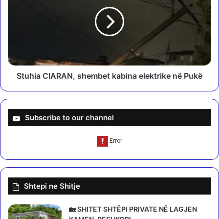
e
u
s
h
h
i
j
a
e
C
t
I
q
A
ë
R
Stuhia CIARAN, shembet kabina elektrike në Pukë
S
A
e
N
r
,
b
s
Subscribe to our channel
i
h
a
e
d
m
h
b
e
e
K
t
Shtepi ne Shitje
o
k
s
a
o
b
🏡 SHITET SHTËPI PRIVATE NË LAGJEN
v
i