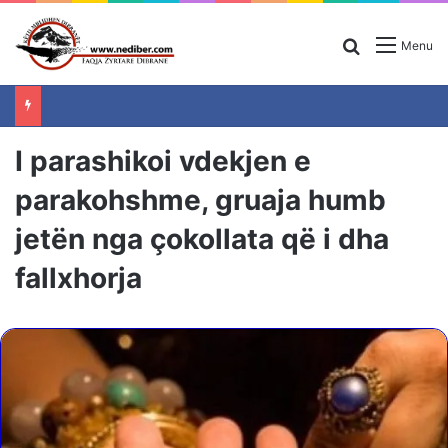
Search for
Menu
I parashikoi vdekjen e
parakohshme, gruaja humb
jetën nga çokollata që i dha
fallxhorja