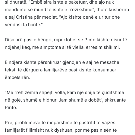
si dhuratë. “Ëmbëlsira ishte e paketuar, dhe ajo nuk
mendonte se mund të ishte e rrezikshme”, thotë kushërira
e saj Cristina për mediat. “Ajo kishte qenë e uritur dhe
vendosi ta hante.”
Disa orë pasi e hëngri, raportohet se Pinto kishte nisur të
ndjehej keq, me simptoma si të vjella, errësim shikimi.
E ndjera kishte përshkruar gjendjen e saj në mesazhe
teksti të dërguara familjarëve pasi kishte konsumuar
ëmbëlsirën.
“Më rreh zemra shpejt, volla, kam një shije të çuditshme
në gojë, shumë e hidhur. Jam shumë e dobët”, shkruante
Pinto.
Prej problemeve të mëparshme të gastritit të vajzës,
familjarët fillimisht nuk dyshuan, por më pas nisën të