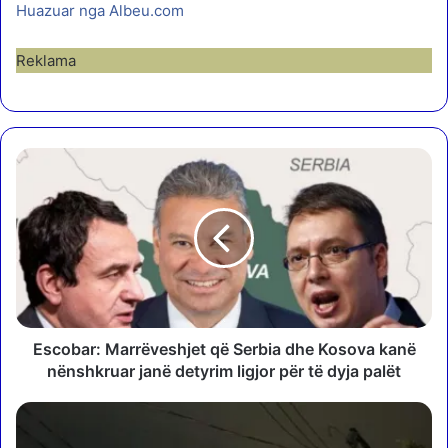
Huazuar nga Albeu.com
Reklama
E
s
c
o
b
a
r
:
M
a
Escobar: Marrëveshjet që Serbia dhe Kosova kanë
r
nënshkruar janë detyrim ligjor për të dyja palët
r
ë
S
v
t