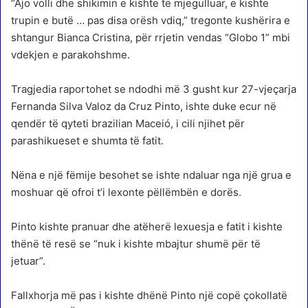
“Ajo volli dhe shikimin e kishte të mjegulluar, e kishte
trupin e butë … pas disa orësh vdiq,” tregonte kushërira e
shtangur Bianca Cristina, për rrjetin vendas “Globo 1” mbi
vdekjen e parakohshme.
Tragjedia raportohet se ndodhi më 3 gusht kur 27-vjeçarja
Fernanda Silva Valoz da Cruz Pinto, ishte duke ecur në
qendër të qyteti brazilian Maceió, i cili njihet për
parashikueset e shumta të fatit.
Nëna e një fëmije besohet se ishte ndaluar nga një grua e
moshuar që ofroi t’i lexonte pëllëmbën e dorës.
Pinto kishte pranuar dhe atëherë lexuesja e fatit i kishte
thënë të resë se “nuk i kishte mbajtur shumë për të
jetuar”.
Fallxhorja më pas i kishte dhënë Pinto një copë çokollatë