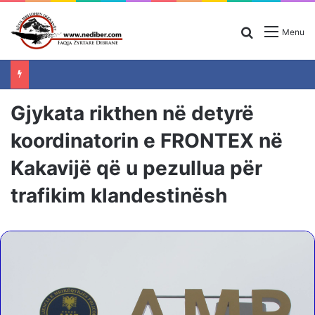
Search for
Menu
Gjykata rikthen në detyrë
koordinatorin e FRONTEX në
Kakavijë që u pezullua për
trafikim klandestinësh