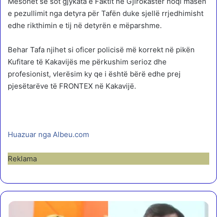
Mësohet se sot gjykata e Faktit në Gjirokastër hoqi masën
e pezullimit nga detyra për Tafën duke sjellë rrjedhimisht
edhe rikthimin e tij në detyrën e mëparshme.
Behar Tafa njihet si oficer policisë më korrekt në pikën
Kufitare të Kakavijës me përkushim serioz dhe
profesionist, vlerësim ky qe i është bërë edhe prej
pjesëtarëve të FRONTEX në Kakavijë.
Huazuar nga Albeu.com
Reklama
I
k