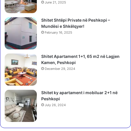
e
ë
June 21, 2025
z
d
ë
e
v
Shitet Shtëpi Private në Peshkopi –
t
e
Mundësi e Shkëlqyer!
y
n
r
February 16, 2025
d
ë
ë
g
s
j
Shitet Apartament 1+1, 65 m2 në Lagjen
o
y
Kamen, Peshkopi
n
q
I
December 29, 2024
t
l
a
i
r
r
e
Shitet ky apartament i mobiluar 2+1 në
B
n
Peshkopi
e
e
July 26, 2024
q
s
a
h
j
k
a