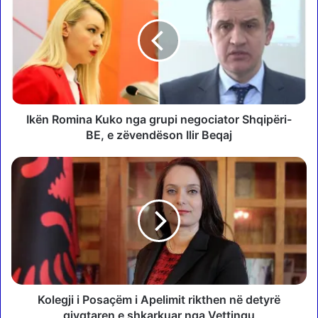
ë
n
R
o
m
i
n
a
Ikën Romina Kuko nga grupi negociator Shqipëri-
K
BE, e zëvendëson Ilir Beqaj
u
k
K
o
o
n
l
g
e
a
g
g
j
r
i
u
i
p
P
i
o
Kolegji i Posaçëm i Apelimit rikthen në detyrë
n
s
gjyqtaren e shkarkuar nga Vettingu