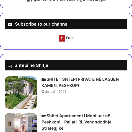
e
a
g
ç
o
ë
c
m
Subscribe to our channel
i
i
a
A
t
p
o
e
r
l
S
i
Shtepi ne Shitje
h
m
q
i
i
t
🏡 SHITET SHTËPI PRIVATE NË LAGJEN
p
r
KAMEN, PESHKOPI
ë
i
June 21, 2025
r
k
i
t
-
h
B
e
🏡 Shitet Apartament i Mobiluar në
E
n
Peshkopi – Pallat i Ri, Vendndodhje
,
n
Strategjike!